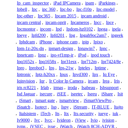
Ip_cam_inspector
,
iPad IPCamera
,
ipam
,
iParkings
,
Ipbell
,
Ipc
,
ipc 360
,
Ipc-bo
,
Ipc-f10p
,
Ipc-model
,
Ipc-other
,
Ipc365
,
Ipcam 2015
,
ipcam android
,
ipcam central
,
ipcam-oprit
,
Ipcameros
,
Ipcc
,
Ipce
,
Ipcmontor
,
ipcom
,
Ipd
,
Ipdom-hz0102
,
Ipega
,
ipela
,
Ipeye
,
Ipfd200
,
Ipfd201
,
Ipg
,
Ipgah9oc2am7
,
ipgeek
,
Iphdcam
,
iPhone
,
iphone cam
,
ipip
,
Ipixo
,
Ipm-1z-20x-dn
,
ipmart-design
,
Ipnawin7
,
Ipnc
,
Ipnetcam
,
Ipnz
,
ipo-vf1mp-ir
,
iPod
,
ipod touch
,
Ipq1652x
,
Ipq1658x
,
Ipr31esx
,
Ipr712m
,
Ipr7424/8e
,
Ipro
,
Iprobot3
,
Ips
,
Ips-21w
,
Ipteles
,
Iptime
,
Iptronic
,
Iptz-h20xx
,
Ipux
,
Ipvd300
,
Ipx
,
Iq Eye
,
Iqinvision
,
Iqr
,
Ir Color Ip Camera
,
ircam
,
Irea
,
Iris
,
iris rc8221
,
Irlab
,
irmas
,
iroda
,
Isabeau
,
Isbsupport
,
Isd Jaguar
,
isecure
,
iSEE
,
iseetec
,
Iseeu
,
iShare
,
Isit
,
iSmart
,
ismart gate
,
ismartview
,
iSmartViewPro
,
iSnatch
,
Isotect
,
Isp
,
Ispy
,
iStream
,
IT-BLUE
,
Itajto
,
Italsistem
,
iTech
,
Its
,
Itx
,
Itx-security
,
iueye
,
iuk
,
Iv9000
,
Ivc
,
Ivcc
,
Ivideon
,
iView
,
Ivio
,
ivision
,
ivms
,
iVSEC
,
ivue
,
iWatch
,
iWatch 8CH-ADVR
,