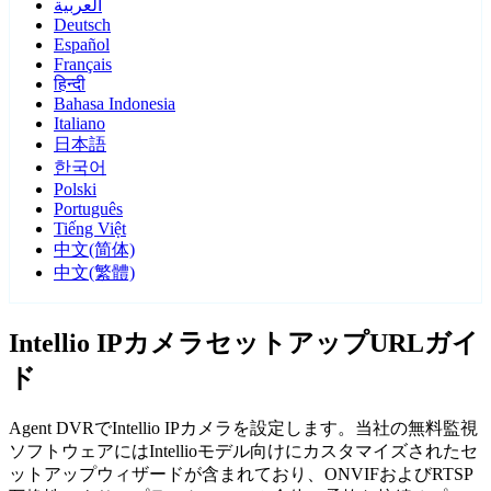
العربية
Deutsch
Español
Français
हिन्दी
Bahasa Indonesia
Italiano
日本語
한국어
Polski
Português
Tiếng Việt
中文(简体)
中文(繁體)
Intellio IPカメラセットアップURLガイ
ド
Agent DVRでIntellio IPカメラを設定します。当社の無料監視
ソフトウェアにはIntellioモデル向けにカスタマイズされたセ
ットアップウィザードが含まれており、ONVIFおよびRTSP