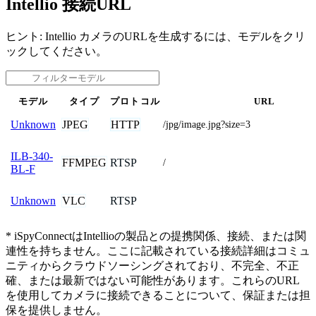
Intellio 接続URL
ヒント: Intellio カメラのURLを生成するには、モデルをクリ
ックしてください。
モデル
タイプ
プロトコル
URL
JPEG
HTTP
Unknown
/jpg/image.jpg?size=3
ILB-340-
FFMPEG
RTSP
/
BL-F
VLC
RTSP
Unknown
* iSpyConnectはIntellioの製品との提携関係、接続、または関
連性を持ちません。ここに記載されている接続詳細はコミュ
ニティからクラウドソーシングされており、不完全、不正
確、または最新ではない可能性があります。これらのURL
を使用してカメラに接続できることについて、保証または担
保を提供しません。