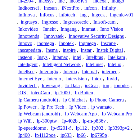
in-2904
,
Inaxsys
,
Inc
,
incoSKY
,
Indexa
,
Indigo
,
Indkoersel
,
Inesun
,
iNextPro
,
infeon
,
Infinity
,
Infinova
,
Infocus
,
infotech
,
Ing
,
Ingeek
,
Ingenic-v01
,
ingrasys
,
Ingresso
,
Ingressosede
,
Inisoft-cam
,
Inkovideo
,
Innekt
,
Inngang
,
Innmat
,
Inno Vision
,
Innotrends
,
Innovatek
,
Innovative Security Designs
,
Innovo
,
inomega
,
Inpotek
,
Inqmega
,
Inscape
,
inscapedata
,
Insma
,
inspire
,
Instar
,
Instek Digital
,
insteon
,
Insys
,
Intamac
,
intel
,
Intelbras
,
Intelkam
,
intelligent
,
Intelligent Network
,
Intellinet
,
Intellio
,
Intellsec
,
Interlogix
,
Interna
,
Internal
,
internec
,
Internet Eye
,
Interno
,
Intervision
,
Intex
,
Invid
,
Invidtech
,
Inwerang
,
Io Data
,
ioGear
,
ion
,
ionodes
,
iOS
,
ioteoCam
,
ip 1000
,
Ip Buiten
,
Ip Camera (android)
,
Ip Chitchat
,
Ip Phone Camera
,
Ip Power
,
Ip Pro Tech
,
Ip Video
,
ip wamato
,
Ip Webcam (android)
,
Ip Webcam App
,
Ip Webcam Pro
,
ip Wifi
,
Ip-300ptw
,
Ip-402b
,
Ip-m-p836v
,
Ip-speeddome
,
Ip-t5201-f
,
Ip112
,
Ip302
,
Ip3393pv2
,
Ip400
,
Ip4112poe
,
ip633
,
Ip66
,
Ip6795p
,