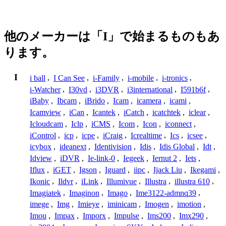
他のメーカーは「I」で始まるものもあ
ります。
I
i ball
,
I Can See
,
i-Family
,
i-mobile
,
i-tronics
,
i-Watcher
,
I30vd
,
i3DVR
,
i3international
,
I591b6f
,
iBaby
,
Ibcam
,
iBrido
,
Icam
,
icamera
,
icami
,
Icamview
,
iCan
,
Icantek
,
iCatch
,
icatchtek
,
iclear
,
Icloudcam
,
Iclp
,
iCMS
,
Icom
,
Icon
,
iconnect
,
iControl
,
icp
,
icpe
,
iCraig
,
Icrealtime
,
Ics
,
icsee
,
icybox
,
ideanext
,
Identivision
,
Idis
,
Idis Global
,
Idt
,
Idview
,
iDVR
,
Ie-link-0
,
Iegeek
,
Iernut 2
,
Iets
,
Iflux
,
iGET
,
Igson
,
Iguard
,
iipc
,
Ijack Liu
,
Ikegami
,
Ikonic
,
Ildvr
,
iLink
,
Illumivue
,
Illustra
,
illustra 610
,
Imagiatek
,
Imaginon
,
Imago
,
Ime3122-admnq39
,
imege
,
Img
,
Imieye
,
iminicam
,
Imogen
,
imotion
,
Imou
,
Impax
,
Imporx
,
Impulse
,
Ims200
,
Imx290
,