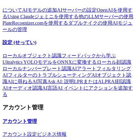
について
AIモデルの追加
AIサーバーの設定
OpenAIを使用す
る
Using Claude
ジェミニを使用する
他のLLMサーバーの使用
PlateRecognizer.comを使用する
ダブルテイクの使用
AIモジュ
ールの管理
設定 (せってい)
ローカルオブジェクト認識
フィードバックから学ぶ
Ultralytics YOLOモデルをONNXに変換する
ローカル顔認識
ローカルナンバープレート認識
AIアラートフィルタリング
AIフィルターのトラブルシューティング
AIオブジェクト認
識
AIに尋ねる
AI写真
Ask AI: 説明
LPRまたはALPR
AI顔認識
AIオーディオ認識
AI言語
AI イベントにアクションを追加す
る
アカウント管理
アカウント管理
アカウント設定
ビジネス情報