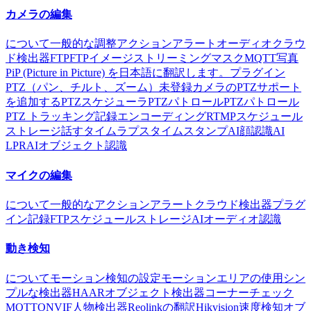
カメラの編集
について
一般的な
調整
アクション
アラート
オーディオ
クラウ
ド
検出器
FTP
FTPイメージストリーミング
マスク
MQTT
写真
PiP (Picture in Picture) を日本語に翻訳します。
プラグイン
PTZ（パン、チルト、ズーム）
未登録カメラのPTZサポート
を追加する
PTZスケジューラ
PTZパトロール
PTZパトロール
PTZ トラッキング
記録
エンコーディング
RTMP
スケジュール
ストレージ
話す
タイムラプス
タイムスタンプ
AI顔認識
AI
LPR
AIオブジェクト認識
マイクの編集
について
一般的な
アクション
アラート
クラウド
検出器
プラグ
イン
記録
FTP
スケジュール
ストレージ
AIオーディオ認識
動き検知
について
モーション検知の設定
モーションエリアの使用
シン
プルな検出器
HAARオブジェクト検出器
コーナーチェック
MQTT
ONVIF
人物検出器
Reolinkの翻訳
Hikvision
速度検知
オブ