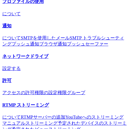
プロファイルの使用
について
通知
について
SMTPを使用したメール
SMTP トラブルシューティ
ング
プッシュ通知
ブラウザ通知
プッシュセーファー
ネットワークドライブ
設定する
許可
アクセスの許可
権限の設定
権限グループ
RTMP ストリーミング
について
RTMPサーバーの追加
YouTubeへのストリーミング
マニュアルストリーミング
予定されたデバイスのストリーミ