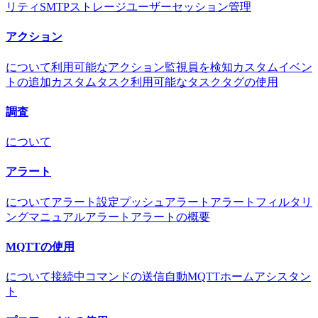
リティ
SMTP
ストレージ
ユーザー
セッション管理
アクション
について
利用可能なアクション
監視員を検知
カスタムイベン
トの追加
カスタムタスク
利用可能なタスク
タグの使用
調査
について
アラート
について
アラート設定
プッシュアラート
アラートフィルタリ
ング
マニュアルアラート
アラートの概要
MQTTの使用
について
接続中
コマンドの送信
自動MQTT
ホームアシスタン
ト