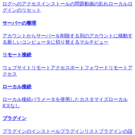
ログへのアクセス
インストールの問題
動画の乱れ
ローカルロ
グインのリセット
サーバーの整理
アカウントからサーバーを削除する
別のアカウントに移動す
る
新しいコンピュータに切り替える
マルチビュー
リモート接続
ウェブサイトリモートアクセス
ポートフォワードリモートア
クセス
ローカル接続
ローカル接続
パラメータを使用したカスタマイズ
ローカル
ICEなし
プラグイン
プラグインのインストール
プラグインリスト
プラグインの設