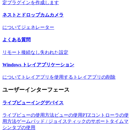
定
プラグインを作成します
ネストとドロップカムカメラ
について
ジェネレーター
よくある質問
リモート接続なし
失われた設定
Windows トレイアプリケーション
について
トレイアプリを使用する
トレイアプリの削除
ユーザーインターフェース
ライブビューイングデバイス
ライブビューの使用方法
ビューの使用
PTZコントローラの使
用方法
ゲームパッド / ジョイスティックのサポート
タイムマ
シンタブの使用