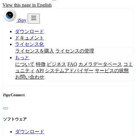
View this page in English
iSpy
ダウンロード
ドキュメント
ライセンス化
ライセンスを購入
ライセンスの管理
もっと
について
特徴
ビジネス
FAQ
カメラデータベース
コミ
ュニティ
API
システムアドバイザー
サービスの状態
お問い合わせ
iSpyConnect
ソフトウェア
ダウンロード