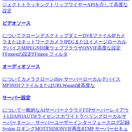
ジェクトトラッキング
トリップワイヤー
APIを介して
高度な
設定
ビデオソース
について
クローン
デスクトップ
ダミー
DVR
ファイル
IPカメ
ラまたはネットワークカメラ
JPEGまたはイメージ
ローカル
デバイス
MJPEG
NDI
巣
ウェブブラウザ
ONVIF
高度な設定
FFmpegの設定
FFmpeg フィルタ
オーディオソース
について
カメラ
クローン
iSpy サーバー
ローカルデバイス
MP3
NDI
ファイルまたはURL
Wasapi
波
高度な
サーバー設定
について
一般的な
AIサーバー
クラウド
FTPサーバー
レイアウ
ト
LDAP
OAUTH
ライセンス
ホワイトラベリング
ローカルサ
ーバー
ターン・サーバー
ユーザーインターフェース
ログ記録
Syslog ロギング
MQTT
NDI
ONVIF
再生
RTMP サーバー
セキュ