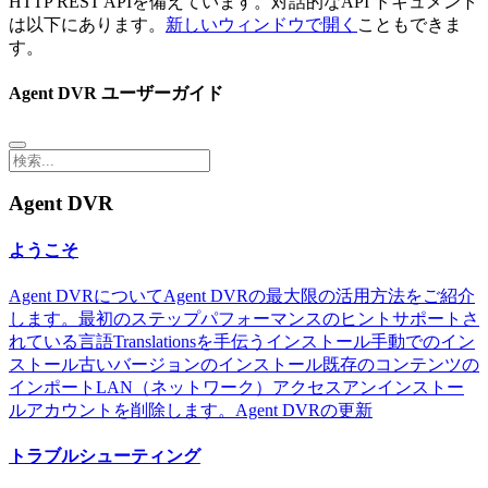
HTTP REST APIを備えています。対話的なAPI ドキュメント
は以下にあります。
新しいウィンドウで開く
こともできま
す。
Agent DVR ユーザーガイド
Agent DVR
ようこそ
Agent DVRについて
Agent DVRの最大限の活用方法をご紹介
します。
最初のステップ
パフォーマンスのヒント
サポートさ
れている言語
Translationsを手伝う
インストール
手動でのイン
ストール
古いバージョンのインストール
既存のコンテンツの
インポート
LAN（ネットワーク）アクセス
アンインストー
ル
アカウントを削除します。
Agent DVRの更新
トラブルシューティング