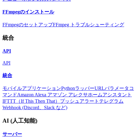
FFmpegのインストール
FFmpegのセットアップ
FFmpeg トラブルシューティング
統合
API
API
統合
モバイルアプリケーション
Pythonラッパー
URLパラメータ
コ
マンド
Amazon Alexa アマゾン アレクサ
ホームアシスタント
IFTTT（If This Then That）
プッシュアラート
テレグラム
Webhook (Discord、Slack など)
AI (人工知能)
サーバー