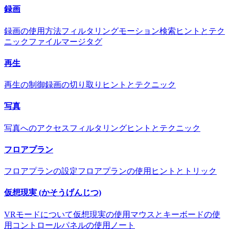
録画
録画の使用方法
フィルタリング
モーション検索
ヒントとテク
ニック
ファイルマージタグ
再生
再生の制御
録画の切り取り
ヒントとテクニック
写真
写真へのアクセス
フィルタリング
ヒントとテクニック
フロアプラン
フロアプランの設定
フロアプランの使用
ヒントとトリック
仮想現実 (かそうげんじつ)
VRモードについて
仮想現実の使用
マウスとキーボードの使
用
コントロールパネルの使用
ノート