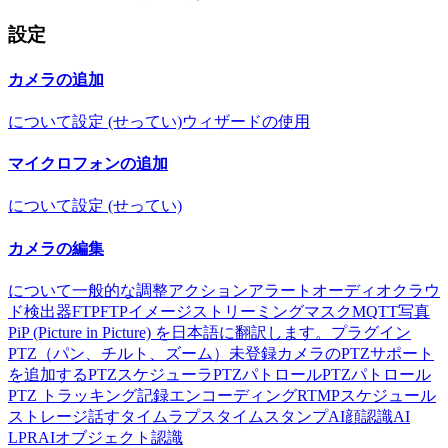
設定
カメラの追加
について
設定 (せってい)
ウィザードの使用
マイクロフォンの追加
について
設定 (せってい)
カメラの編集
について
一般的な
調整
アクション
アラート
オーディオ
クラウ
ド
検出器
FTP
FTPイメージストリーミング
マスク
MQTT
写真
PiP (Picture in Picture) を日本語に翻訳します。
プラグイン
PTZ（パン、チルト、ズーム）
未登録カメラのPTZサポート
を追加する
PTZスケジューラ
PTZパトロール
PTZパトロール
PTZ トラッキング
記録
エンコーディング
RTMP
スケジュール
ストレージ
話す
タイムラプス
タイムスタンプ
AI顔認識
AI
LPR
AIオブジェクト認識