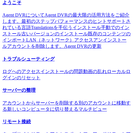
ようこそ
Agent DVRについて
Agent DVRの最大限の活用方法をご紹介
します。
最初のステップ
パフォーマンスのヒント
サポートさ
れている言語
Translationsを手伝う
インストール
手動でのイン
ストール
古いバージョンのインストール
既存のコンテンツの
インポート
LAN（ネットワーク）アクセス
アンインストー
ル
アカウントを削除します。
Agent DVRの更新
トラブルシューティング
ログへのアクセス
インストールの問題
動画の乱れ
ローカルロ
グインのリセット
サーバーの整理
アカウントからサーバーを削除する
別のアカウントに移動す
る
新しいコンピュータに切り替える
マルチビュー
リモート接続