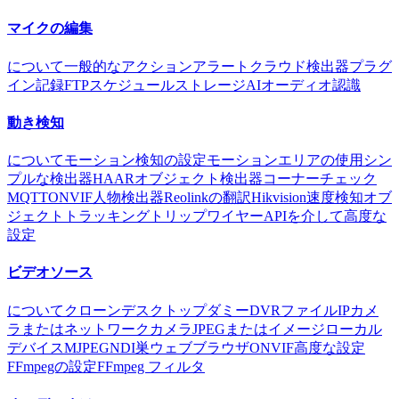
マイクの編集
について
一般的な
アクション
アラート
クラウド
検出器
プラグ
イン
記録
FTP
スケジュール
ストレージ
AIオーディオ認識
動き検知
について
モーション検知の設定
モーションエリアの使用
シン
プルな検出器
HAARオブジェクト検出器
コーナーチェック
MQTT
ONVIF
人物検出器
Reolinkの翻訳
Hikvision
速度検知
オブ
ジェクトトラッキング
トリップワイヤー
APIを介して
高度な
設定
ビデオソース
について
クローン
デスクトップ
ダミー
DVR
ファイル
IPカメ
ラまたはネットワークカメラ
JPEGまたはイメージ
ローカル
デバイス
MJPEG
NDI
巣
ウェブブラウザ
ONVIF
高度な設定
FFmpegの設定
FFmpeg フィルタ