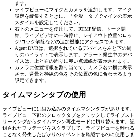
ます。
ライブビューにマイクとカメラを追加します。マイク
設定を編集するときに、「全般」タブでマイクの表示
スタイルを設定してください。
右下の
メニューを使用して、RTMP配信、トーク開
始、ライブビデオの一時停止、レイアウト位置のロッ
ク/ロック解除などの追加機能にアクセスできます。
Agent DVRは、選択されているデバイスを左と下の周
りのハイライトで表示します。アラート発生中のデバ
イスは、上と右の周りに赤い点滅線が表示されます。
カメラに位置情報を割り当てて、カメラ名の横に表示
させ、背景と枠線の色をその位置の色に合わせるよう
設定できます。
タイムマシンタブの使用
ライブビューには組み込みのタイムマシンタブがあります。
ライブビュー下部の
クロックタブをクリックしてライブスト
リーミングからタイムマシン再生モードに切り替えます。記
録されたフッテージをスクラブして、ライブビューを離れる
ことなく発生したばかりのイベントを確認するのに使用しま