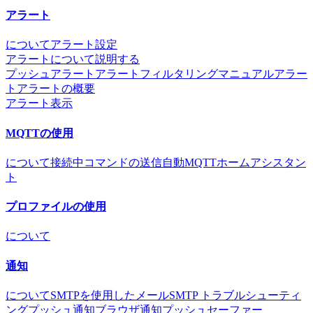
アラート
について
アラート設定
アラートについて説明する
プッシュアラート
アラートフィルタリング
マニュアルアラー
ト
アラートの概要
アラート表示
MQTTの使用
について
接続中
コマンドの送信
自動MQTT
ホームアシスタン
ト
プロファイルの使用
について
通知
について
SMTPを使用したメール
SMTP トラブルシューティ
ング
プッシュ通知
ブラウザ通知
プッシュセーファー