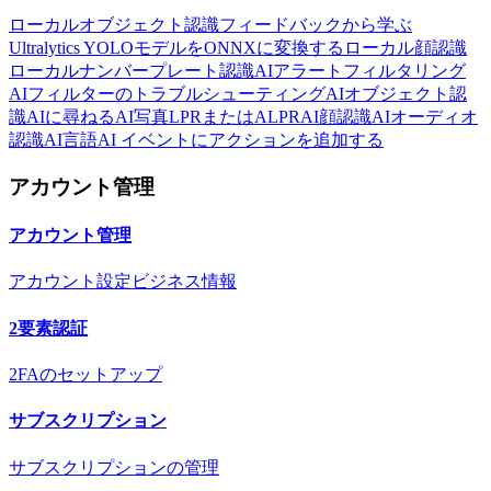
ローカルオブジェクト認識
フィードバックから学ぶ
Ultralytics YOLOモデルをONNXに変換する
ローカル顔認識
ローカルナンバープレート認識
AIアラートフィルタリング
AIフィルターのトラブルシューティング
AIオブジェクト認
識
AIに尋ねる
AI写真
LPRまたはALPR
AI顔認識
AIオーディオ
認識
AI言語
AI イベントにアクションを追加する
アカウント管理
アカウント管理
アカウント設定
ビジネス情報
2要素認証
2FAのセットアップ
サブスクリプション
サブスクリプションの管理