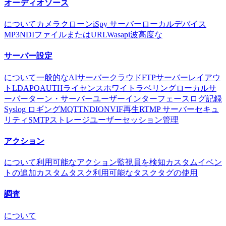
オーディオソース
について
カメラ
クローン
iSpy サーバー
ローカルデバイス
MP3
NDI
ファイルまたはURL
Wasapi
波
高度な
サーバー設定
について
一般的な
AIサーバー
クラウド
FTPサーバー
レイアウ
ト
LDAP
OAUTH
ライセンス
ホワイトラベリング
ローカルサ
ーバー
ターン・サーバー
ユーザーインターフェース
ログ記録
Syslog ロギング
MQTT
NDI
ONVIF
再生
RTMP サーバー
セキュ
リティ
SMTP
ストレージ
ユーザー
セッション管理
アクション
について
利用可能なアクション
監視員を検知
カスタムイベン
トの追加
カスタムタスク
利用可能なタスク
タグの使用
調査
について