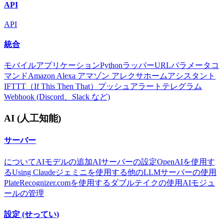
API
API
統合
モバイルアプリケーション
Pythonラッパー
URLパラメータ
コ
マンド
Amazon Alexa アマゾン アレクサ
ホームアシスタント
IFTTT（If This Then That）
プッシュアラート
テレグラム
Webhook (Discord、Slack など)
AI (人工知能)
サーバー
について
AIモデルの追加
AIサーバーの設定
OpenAIを使用す
る
Using Claude
ジェミニを使用する
他のLLMサーバーの使用
PlateRecognizer.comを使用する
ダブルテイクの使用
AIモジュ
ールの管理
設定 (せってい)