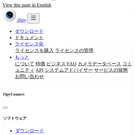
View this page in English
iSpy
ダウンロード
ドキュメント
ライセンス化
ライセンスを購入
ライセンスの管理
もっと
について
特徴
ビジネス
FAQ
カメラデータベース
コミ
ュニティ
API
システムアドバイザー
サービスの状態
お問い合わせ
iSpyConnect
ソフトウェア
ダウンロード