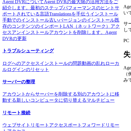
Agent DVRについて
Agent DVRの最大限の活用方法をご
A
紹介します。
最初のステップ
パフォーマンスのヒント
サ
い
ポートされている言語
Translationsを手伝う
インストール
手動でのインストール
古いバージョンのインストール
既
サ
存のコンテンツのインポート
LAN（ネットワーク）アク
し
セス
アンインストール
アカウントを削除します。
Agent
DVRの更新
P
トラブルシューティング
失
ログへのアクセス
インストールの問題
動画の乱れ
ローカ
A
ルログインのリセット
（例
み
サーバーの整理
アカウントからサーバーを削除する
別のアカウントに移
動する
新しいコンピュータに切り替える
マルチビュー
リモート接続
ウェブサイトリモートアクセス
ポートフォワードリモー