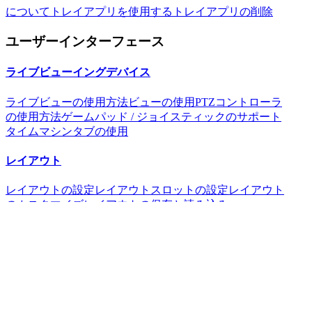
について
トレイアプリを使用する
トレイアプリの削除
ユーザーインターフェース
ライブビューイングデバイス
ライブビューの使用方法
ビューの使用
PTZコントローラ
の使用方法
ゲームパッド / ジョイスティックのサポート
タイムマシンタブの使用
レイアウト
レイアウトの設定
レイアウトスロットの設定
レイアウト
のカスタマイズ
レイアウトの保存と読み込み
タイムライン
時間軸を使用する
フィルタリング
動き検索
ヒントとテク
ニック
録画