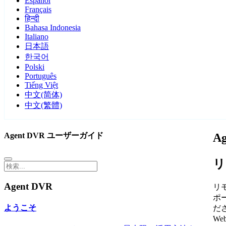
Español
Français
हिन्दी
Bahasa Indonesia
Italiano
日本語
한국어
Polski
Português
Tiếng Việt
中文(简体)
中文(繁體)
Agent DVR ユーザーガイド
A
リ
Agent DVR
リ
ポ
ようこそ
だ
W