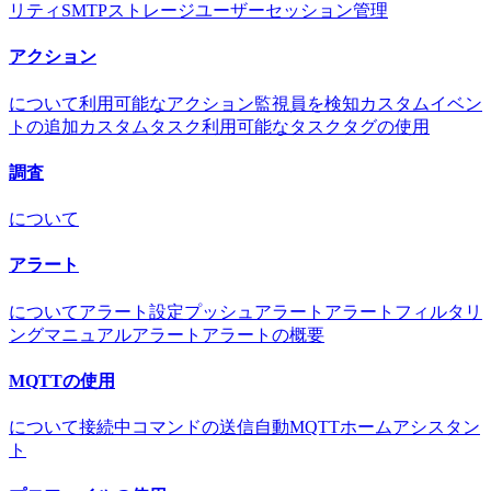
リティ
SMTP
ストレージ
ユーザー
セッション管理
アクション
について
利用可能なアクション
監視員を検知
カスタムイベン
トの追加
カスタムタスク
利用可能なタスク
タグの使用
調査
について
アラート
について
アラート設定
プッシュアラート
アラートフィルタリ
ング
マニュアルアラート
アラートの概要
MQTTの使用
について
接続中
コマンドの送信
自動MQTT
ホームアシスタン
ト