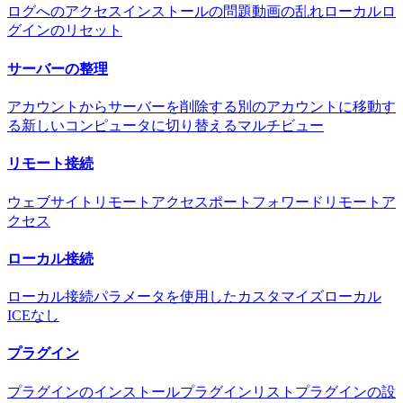
ログへのアクセス
インストールの問題
動画の乱れ
ローカルロ
グインのリセット
サーバーの整理
アカウントからサーバーを削除する
別のアカウントに移動す
る
新しいコンピュータに切り替える
マルチビュー
リモート接続
ウェブサイトリモートアクセス
ポートフォワードリモートア
クセス
ローカル接続
ローカル接続
パラメータを使用したカスタマイズ
ローカル
ICEなし
プラグイン
プラグインのインストール
プラグインリスト
プラグインの設