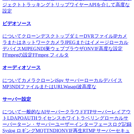
ジェクトトラッキング
トリップワイヤー
APIを介して
高度な
設定
ビデオソース
について
クローン
デスクトップ
ダミー
DVR
ファイル
IPカメ
ラまたはネットワークカメラ
JPEGまたはイメージ
ローカル
デバイス
MJPEG
NDI
巣
ウェブブラウザ
ONVIF
高度な設定
FFmpegの設定
FFmpeg フィルタ
オーディオソース
について
カメラ
クローン
iSpy サーバー
ローカルデバイス
MP3
NDI
ファイルまたはURL
Wasapi
波
高度な
サーバー設定
について
一般的な
AIサーバー
クラウド
FTPサーバー
レイアウ
ト
LDAP
OAUTH
ライセンス
ホワイトラベリング
ローカルサ
ーバー
ターン・サーバー
ユーザーインターフェース
ログ記録
Syslog ロギング
MQTT
NDI
ONVIF
再生
RTMP サーバー
セキュ