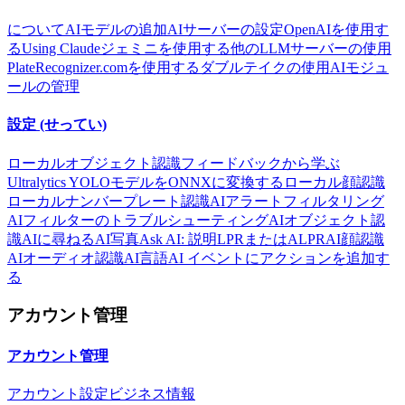
について
AIモデルの追加
AIサーバーの設定
OpenAIを使用す
る
Using Claude
ジェミニを使用する
他のLLMサーバーの使用
PlateRecognizer.comを使用する
ダブルテイクの使用
AIモジュ
ールの管理
設定 (せってい)
ローカルオブジェクト認識
フィードバックから学ぶ
Ultralytics YOLOモデルをONNXに変換する
ローカル顔認識
ローカルナンバープレート認識
AIアラートフィルタリング
AIフィルターのトラブルシューティング
AIオブジェクト認
識
AIに尋ねる
AI写真
Ask AI: 説明
LPRまたはALPR
AI顔認識
AIオーディオ認識
AI言語
AI イベントにアクションを追加す
る
アカウント管理
アカウント管理
アカウント設定
ビジネス情報