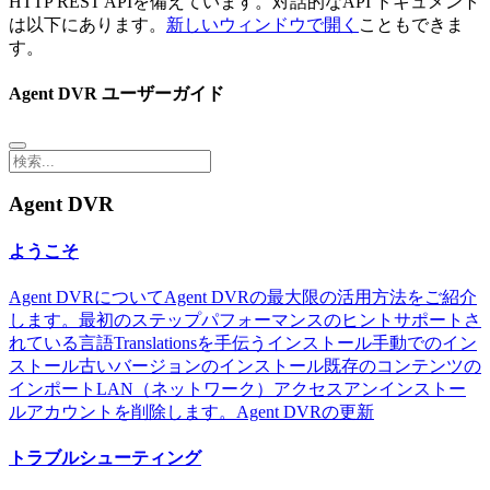
HTTP REST APIを備えています。対話的なAPI ドキュメント
は以下にあります。
新しいウィンドウで開く
こともできま
す。
Agent DVR ユーザーガイド
Agent DVR
ようこそ
Agent DVRについて
Agent DVRの最大限の活用方法をご紹介
します。
最初のステップ
パフォーマンスのヒント
サポートさ
れている言語
Translationsを手伝う
インストール
手動でのイン
ストール
古いバージョンのインストール
既存のコンテンツの
インポート
LAN（ネットワーク）アクセス
アンインストー
ル
アカウントを削除します。
Agent DVRの更新
トラブルシューティング