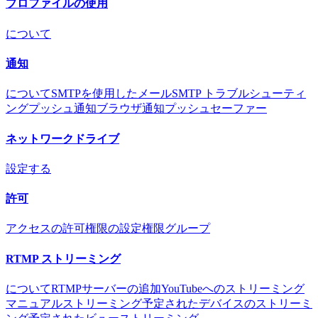
プロファイルの使用
について
通知
について
SMTPを使用したメール
SMTP トラブルシューティ
ング
プッシュ通知
ブラウザ通知
プッシュセーファー
ネットワークドライブ
設定する
許可
アクセスの許可
権限の設定
権限グループ
RTMP ストリーミング
について
RTMPサーバーの追加
YouTubeへのストリーミング
マニュアルストリーミング
予定されたデバイスのストリーミ