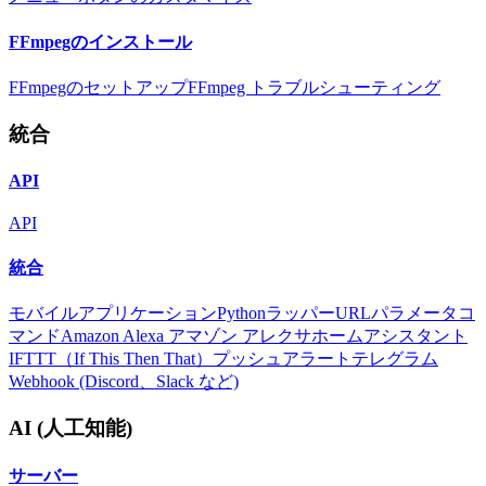
FFmpegのインストール
FFmpegのセットアップ
FFmpeg トラブルシューティング
統合
API
API
統合
モバイルアプリケーション
Pythonラッパー
URLパラメータ
コ
マンド
Amazon Alexa アマゾン アレクサ
ホームアシスタント
IFTTT（If This Then That）
プッシュアラート
テレグラム
Webhook (Discord、Slack など)
AI (人工知能)
サーバー