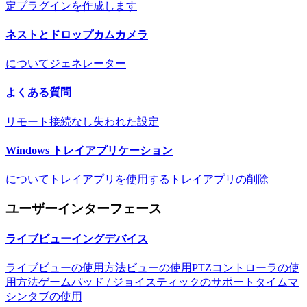
定
プラグインを作成します
ネストとドロップカムカメラ
について
ジェネレーター
よくある質問
リモート接続なし
失われた設定
Windows トレイアプリケーション
について
トレイアプリを使用する
トレイアプリの削除
ユーザーインターフェース
ライブビューイングデバイス
ライブビューの使用方法
ビューの使用
PTZコントローラの使
用方法
ゲームパッド / ジョイスティックのサポート
タイムマ
シンタブの使用