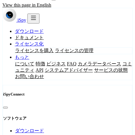
View this page in English
iSpy
ダウンロード
ドキュメント
ライセンス化
ライセンスを購入
ライセンスの管理
もっと
について
特徴
ビジネス
FAQ
カメラデータベース
コミ
ュニティ
API
システムアドバイザー
サービスの状態
お問い合わせ
iSpyConnect
ソフトウェア
ダウンロード