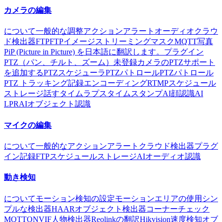
カメラの編集
について
一般的な
調整
アクション
アラート
オーディオ
クラウ
ド
検出器
FTP
FTPイメージストリーミング
マスク
MQTT
写真
PiP (Picture in Picture) を日本語に翻訳します。
プラグイン
PTZ（パン、チルト、ズーム）
未登録カメラのPTZサポート
を追加する
PTZスケジューラ
PTZパトロール
PTZパトロール
PTZ トラッキング
記録
エンコーディング
RTMP
スケジュール
ストレージ
話す
タイムラプス
タイムスタンプ
AI顔認識
AI
LPR
AIオブジェクト認識
マイクの編集
について
一般的な
アクション
アラート
クラウド
検出器
プラグ
イン
記録
FTP
スケジュール
ストレージ
AIオーディオ認識
動き検知
について
モーション検知の設定
モーションエリアの使用
シン
プルな検出器
HAARオブジェクト検出器
コーナーチェック
MQTT
ONVIF
人物検出器
Reolinkの翻訳
Hikvision
速度検知
オブ