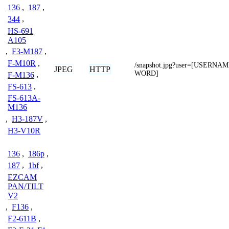
136
,
187
,
344
,
HS-691
A105
,
F3-M187
,
F-M10R
,
/snapshot.jpg?user=[USERN
JPEG
HTTP
WORD]
F-M136
,
FS-613
,
FS-613A-
M136
,
H3-187V
,
H3-V10R
136
,
186p
,
187
,
1bf
,
EZCAM
PAN/TILT
V2
,
F136
,
F2-611B
,