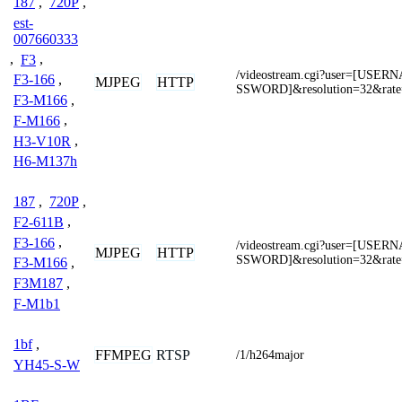
187
,
720P
,
est-
007660333
,
F3
,
/videostream.cgi?user=[USE
F3-166
,
MJPEG
HTTP
SSWORD]&resolution=32&rate
F3-M166
,
F-M166
,
H3-V10R
,
H6-M137h
187
,
720P
,
F2-611B
,
F3-166
,
/videostream.cgi?user=[USE
MJPEG
HTTP
SSWORD]&resolution=32&rate
F3-M166
,
F3M187
,
F-M1b1
1bf
,
FFMPEG
RTSP
/1/h264major
YH45-S-W