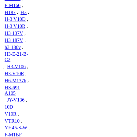
F-M166
,
H187
,
H3
,
H-3 V10D
,
H-3 V10R
,
H3-137V
,
H3-187V
,
h3-186v
,
H3-E-21-B-
C2
,
H3-V106
,
H3-V10R
,
H6-M137h
,
HS-691
A105
,
JY-V136
,
10D
,
V10R
,
VTR10
,
YH45-S-W
,
F-M1BF