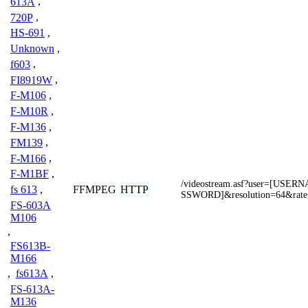
613A
,
720P
,
HS-691
,
Unknown
,
f603
,
FI8919W
,
F-M106
,
F-M10R
,
F-M136
,
FM139
,
F-M166
,
F-M1BF
,
/videostream.asf?user=[USE
FFMPEG
HTTP
fs 613
,
SSWORD]&resolution=64&rate
FS-603A
M106
,
FS613B-
M166
,
fs613A
,
FS-613A-
M136