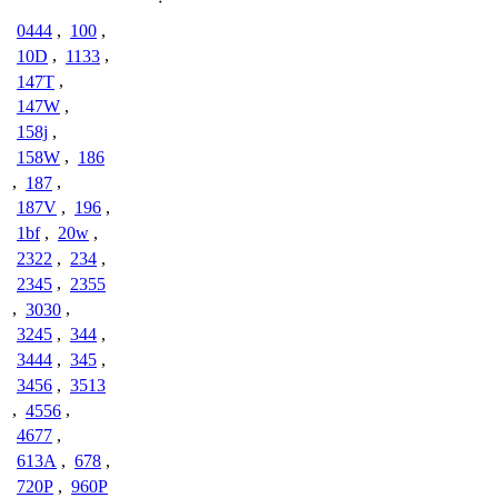
0444
,
100
,
10D
,
1133
,
147T
,
147W
,
158j
,
158W
,
186
,
187
,
187V
,
196
,
1bf
,
20w
,
2322
,
234
,
2345
,
2355
,
3030
,
3245
,
344
,
3444
,
345
,
3456
,
3513
,
4556
,
4677
,
613A
,
678
,
720P
,
960P