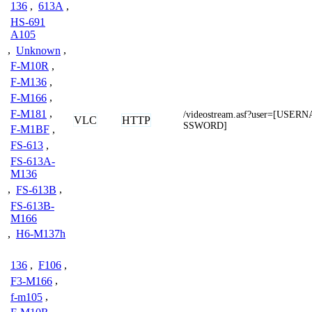
136
,
613A
,
HS-691
A105
,
Unknown
,
F-M10R
,
F-M136
,
F-M166
,
F-M181
,
/videostream.asf?user=[USE
VLC
HTTP
SSWORD]
F-M1BF
,
FS-613
,
FS-613A-
M136
,
FS-613B
,
FS-613B-
M166
,
H6-M137h
136
,
F106
,
F3-M166
,
f-m105
,