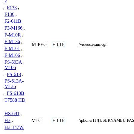
2
,
F133
,
F136
,
F2-611B
,
F3-M166
,
F-M10R
,
F-M136
,
MJPEG
HTTP
/videostream.cgi
F-M161
,
F-M166
,
FS-603A
M106
,
FS-613
,
FS-613A-
M136
,
FS-613B
,
T7588 HD
HS-691
,
VLC
HTTP
H3
,
/iphone/11?[USERNAME]:[P
H3-147W