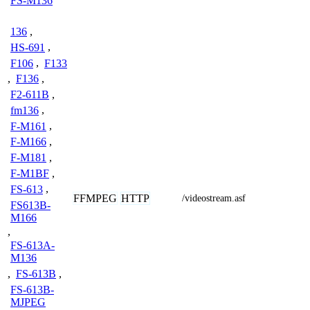
FS-M136
136
,
HS-691
,
F106
,
F133
,
F136
,
F2-611B
,
fm136
,
F-M161
,
F-M166
,
F-M181
,
F-M1BF
,
FS-613
,
FFMPEG
HTTP
/videostream.asf
FS613B-
M166
,
FS-613A-
M136
,
FS-613B
,
FS-613B-
MJPEG