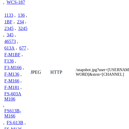
,
WCS-187
1133
,
136
,
1BF
,
234
,
2345
,
3245
,
345
,
46573
,
613A
,
677
,
F-M1BF
,
F136
,
F3-M166
,
/snapshot.jpg?user=[USERN
JPEG
HTTP
F-M136
,
WORD]&strm=[CHANNEL]
F-M166
,
F-M181
,
FS-603A
M106
,
FS613B-
M166
,
FS-613B
,