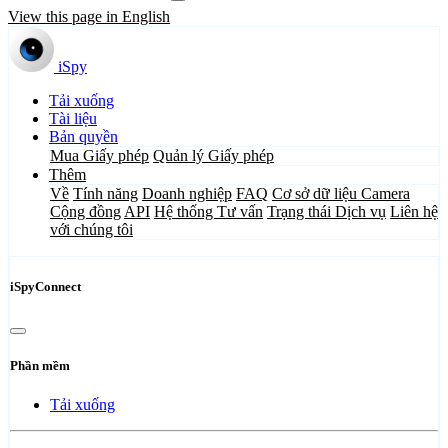
View this page in English
iSpy
Tải xuống
Tài liệu
Bản quyền
Mua Giấy phép
Quản lý Giấy phép
Thêm
Về
Tính năng
Doanh nghiệp
FAQ
Cơ sở dữ liệu Camera
Cộng đồng
API
Hệ thống Tư vấn
Trạng thái Dịch vụ
Liên hệ
với chúng tôi
iSpyConnect
Phần mềm
Tải xuống