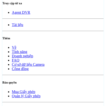
Truy cập từ xa
Agent DVR
Tài liệu
Thêm
Về
Tính năng
Doanh nghiệp
FAQ
Cơ sở dữ liệu Camera
Cộng đồng
Bản quyền
Mua Giấy phép
Quản lý Giấy phép