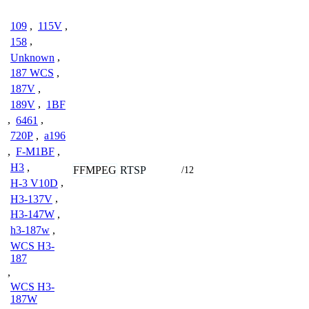
109
,
115V
,
158
,
Unknown
,
187 WCS
,
187V
,
189V
,
1BF
,
6461
,
720P
,
a196
,
F-M1BF
,
H3
,
FFMPEG
RTSP
/12
H-3 V10D
,
H3-137V
,
H3-147W
,
h3-187w
,
WCS H3-
187
,
WCS H3-
187W