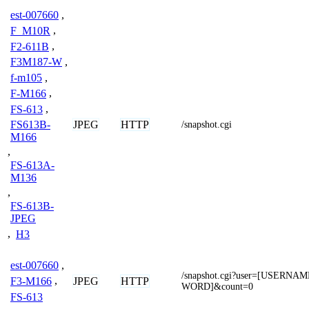
est-007660
,
F_M10R
,
F2-611B
,
F3M187-W
,
f-m105
,
F-M166
,
FS-613
,
JPEG
HTTP
FS613B-
/snapshot.cgi
M166
,
FS-613A-
M136
,
FS-613B-
JPEG
,
H3
est-007660
,
/snapshot.cgi?user=[USERN
JPEG
HTTP
F3-M166
,
WORD]&count=0
FS-613