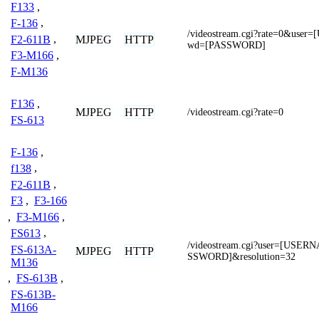
F133
,
F-136
,
/videostream.cgi?rate=0&us
F2-611B
,
MJPEG
HTTP
wd=[PASSWORD]
F3-M166
,
F-M136
F136
,
MJPEG
HTTP
/videostream.cgi?rate=0
FS-613
F-136
,
f138
,
F2-611B
,
F3
,
F3-166
,
F3-M166
,
FS613
,
/videostream.cgi?user=[USE
FS-613A-
MJPEG
HTTP
SSWORD]&resolution=32
M136
,
FS-613B
,
FS-613B-
M166