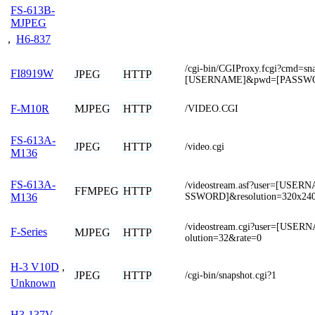
FS-613B-
MJPEG
,
H6-837
/cgi-bin/CGIProxy.fcgi?cmd=sn
FI8919W
JPEG
HTTP
[USERNAME]&pwd=[PASSW
MJPEG
HTTP
F-M10R
/VIDEO.CGI
FS-613A-
JPEG
HTTP
/video.cgi
M136
FS-613A-
/videostream.asf?user=[USE
FFMPEG
HTTP
SSWORD]&resolution=320x24
M136
/videostream.cgi?user=[USE
F-Series
MJPEG
HTTP
olution=32&rate=0
H-3 V10D
,
JPEG
HTTP
/cgi-bin/snapshot.cgi?1
Unknown
H3-137V
,