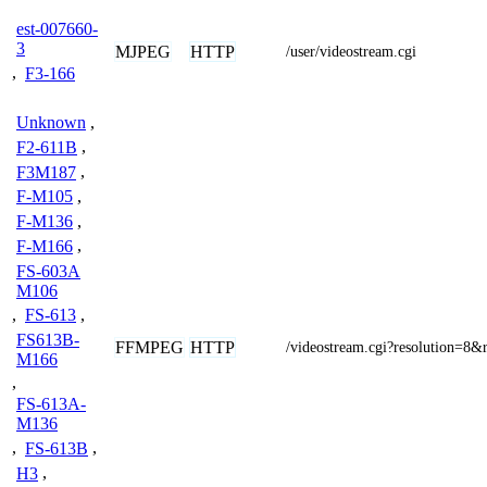
est-007660-
3
MJPEG
HTTP
/user/videostream.cgi
,
F3-166
Unknown
,
F2-611B
,
F3M187
,
F-M105
,
F-M136
,
F-M166
,
FS-603A
M106
,
FS-613
,
FS613B-
FFMPEG
HTTP
/videostream.cgi?resolution=8&
M166
,
FS-613A-
M136
,
FS-613B
,
H3
,