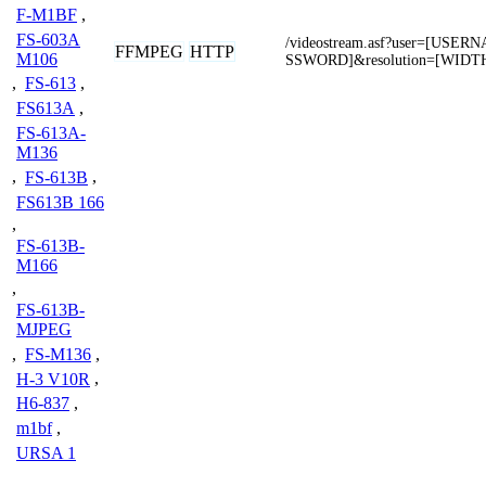
F-M1BF
,
FS-603A
/videostream.asf?user=[USE
FFMPEG
HTTP
M106
SSWORD]&resolution=[WIDT
,
FS-613
,
FS613A
,
FS-613A-
M136
,
FS-613B
,
FS613B 166
,
FS-613B-
M166
,
FS-613B-
MJPEG
,
FS-M136
,
H-3 V10R
,
H6-837
,
m1bf
,
URSA 1