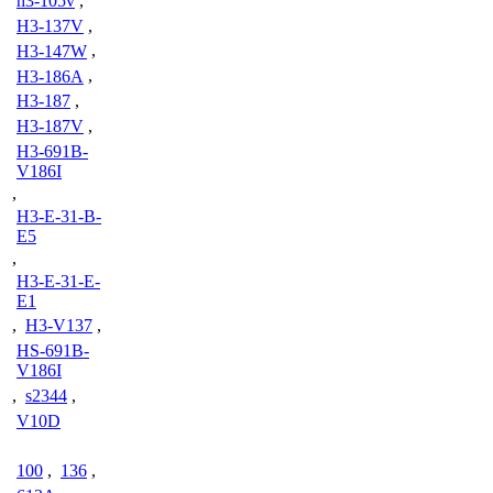
h3-105v
,
H3-137V
,
H3-147W
,
H3-186A
,
H3-187
,
H3-187V
,
H3-691B-
V186I
,
H3-E-31-B-
E5
,
H3-E-31-E-
E1
,
H3-V137
,
HS-691B-
V186I
,
s2344
,
V10D
100
,
136
,