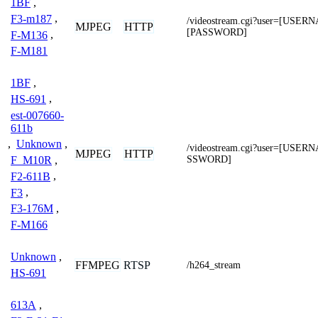
1BF
,
F3-m187
,
/videostream.cgi?user=[USE
MJPEG
HTTP
[PASSWORD]
F-M136
,
F-M181
1BF
,
HS-691
,
est-007660-
611b
,
Unknown
,
/videostream.cgi?user=[USE
MJPEG
HTTP
SSWORD]
F_M10R
,
F2-611B
,
F3
,
F3-176M
,
F-M166
Unknown
,
FFMPEG
RTSP
/h264_stream
HS-691
613A
,