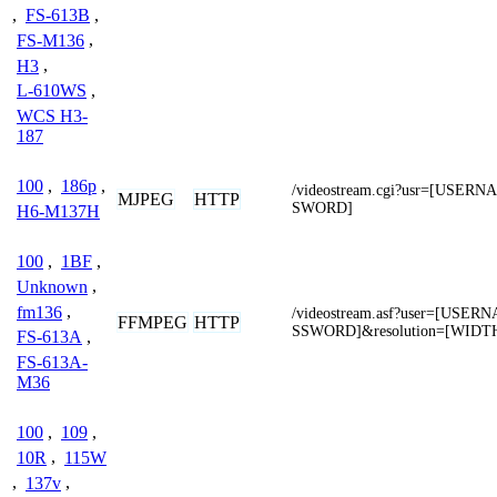
,
FS-613B
,
FS-M136
,
H3
,
L-610WS
,
WCS H3-
187
100
,
186p
,
/videostream.cgi?usr=[USER
MJPEG
HTTP
SWORD]
H6-M137H
100
,
1BF
,
Unknown
,
fm136
,
/videostream.asf?user=[USE
FFMPEG
HTTP
SSWORD]&resolution=[WIDT
FS-613A
,
FS-613A-
M36
100
,
109
,
10R
,
115W
,
137v
,