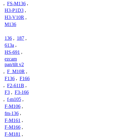
,
FS-M136
,
H3-P1D3
,
H3-V10R
,
M136
136
,
187
,
613a
,
HS-691
,
ezcam
pan/tilt v2
,
F_M10R
,
F136
,
F166
,
F2-611B
,
F3
,
F3-166
,
f-m105
,
F-M106
,
fm-136
,
F-M161
,
F-M166
,
F-M181
,