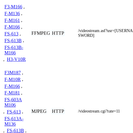
F3-M166
,
F-M136
,
F-M161
,
F-M166
,
/videostream.asf?usr=[USER
FFMPEG
HTTP
FS-613
,
SWORD]
FS-613B
,
FS-613B-
M166
,
H3-V10R
F3M187
,
F-M10R
,
F-M166
,
F-M181
,
FS-603A
M106
MJPEG
HTTP
/videostream.cgi?rate=11
,
FS-613
,
FS-613A-
M136
,
FS-613B
,