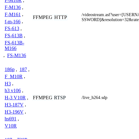
F-M10R
,
F-M136
,
F-M161
,
/videostream.asf?user=[USE
FFMPEG
HTTP
SSWORD]&resolution=32&rate
f-m-166
,
FS-613
,
FS-613B
,
FS-613B-
M166
,
FS-M136
186p
,
187
,
F_M10R
,
H3
,
h3 v106
,
FFMPEG
RTSP
H-3 V10R
,
/live_h264.sdp
H3-187V
,
H3-196V
,
hs691
,
V10R