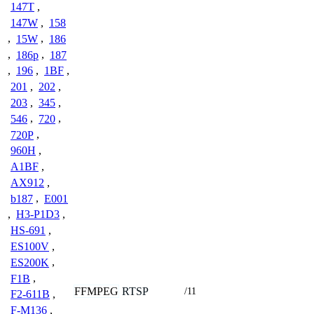
147T
,
147W
,
158
,
15W
,
186
,
186p
,
187
,
196
,
1BF
,
201
,
202
,
203
,
345
,
546
,
720
,
720P
,
960H
,
A1BF
,
AX912
,
b187
,
E001
,
H3-P1D3
,
HS-691
,
ES100V
,
ES200K
,
F1B
,
FFMPEG
RTSP
/11
F2-611B
,
F-M136
,