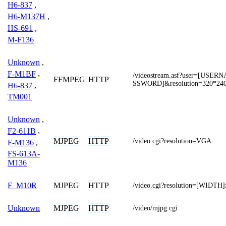
H6-837
,
H6-M137H
,
HS-691
,
M-F136
Unknown
,
F-M1BF
,
/videostream.asf?user=[USE
FFMPEG
HTTP
SSWORD]&resolution=320*24
H6-837
,
TM001
Unknown
,
F2-611B
,
MJPEG
HTTP
/video.cgi?resolution=VGA
F-M136
,
FS-613A-
M136
MJPEG
HTTP
F_M10R
/video.cgi?resolution=[WIDT
MJPEG
HTTP
Unknown
/video/mjpg.cgi