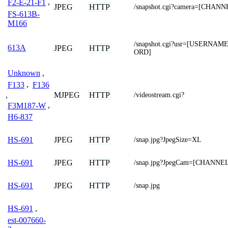
F2-E-21-F1
,
JPEG
HTTP
/snapshot.cgi?camera=[CHANN
FS-613B-
M166
/snapshot.cgi?usr=[USERNA
613A
JPEG
HTTP
ORD]
Unknown
,
F133
,
F136
MJPEG
HTTP
,
/videostream.cgi?
F3M187-W
,
H6-837
JPEG
HTTP
HS-691
/snap.jpg?JpegSize=XL
JPEG
HTTP
HS-691
/snap.jpg?JpegCam=[CHANNE
JPEG
HTTP
HS-691
/snap.jpg
HS-691
,
est-007660-