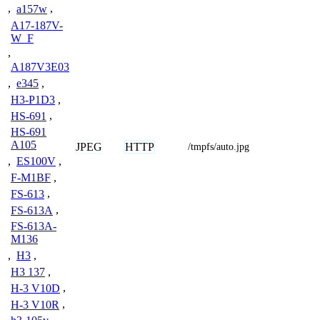
,
a157w
,
A17-187V-
W_F
,
A187V3E03
,
e345
,
H3-P1D3
,
HS-691
,
HS-691
A105
JPEG
HTTP
/tmpfs/auto.jpg
,
ES100V
,
F-M1BF
,
FS-613
,
FS-613A
,
FS-613A-
M136
,
H3
,
H3 137
,
H-3 V10D
,
H-3 V10R
,