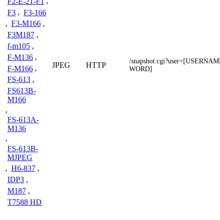
F2-E-21-F1
,
F3
,
F3-166
,
F3-M166
,
F3M187
,
f-m105
,
F-M136
,
/snapshot.cgi?user=[USERN
JPEG
HTTP
F-M166
,
WORD]
FS-613
,
FS613B-
M166
,
FS-613A-
M136
,
FS-613B-
MJPEG
,
H6-837
,
IDP3
,
M187
,
T7588 HD