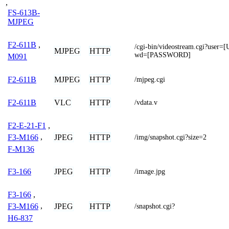
,
FS-613B-
MJPEG
F2-611B
,
/cgi-bin/videostream.cgi?us
MJPEG
HTTP
wd=[PASSWORD]
M091
MJPEG
HTTP
F2-611B
/mjpeg.cgi
VLC
HTTP
F2-611B
/vdata.v
F2-E-21-F1
,
JPEG
HTTP
F3-M166
,
/img/snapshot.cgi?size=2
F-M136
JPEG
HTTP
F3-166
/image.jpg
F3-166
,
JPEG
HTTP
F3-M166
,
/snapshot.cgi?
H6-837