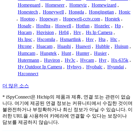
Homeguard
,
Homeseer
,
Homeviz
,
Homewizard
,
Honestech
,
Honeywell
,
Hongda
,
Hongjingtian
,
Honic
,
Hootoo
,
Hopeway
,
Hopewell-cctv.com
,
Horstek
,
Hosafe
,
Hosftra
,
Hoswell
,
Hotfun
,
Hozelec
,
Hp
,
Hqcam
,
Hqvision
,
Hr04
,
Hrv
,
Hs Ip Camera
,
Hs Ipsc
,
Hscomila
,
Hsmartlink
,
Hsv
,
Hta
,
Htc
,
Htcone
,
Huacam
,
Huashi
,
Huawei
,
Hubble
,
Huisun
,
Humcam
,
Hungtek
,
Hunt
,
Hunter
,
Husier
,
Hutermann
,
Huviron
,
Hv3c
,
Hvcam
,
Hvr
,
Hx-635k
,
Hy Outdoor Ip Camera
,
Hybsys
,
Hyobalc
,
Hyundai
,
Hzconnect
더 많은 소스
* iSpyConnect은 Hichip의 제품과 제휴, 연결 또는 관련이 없습
니다. 여기에 제공된 연결 정보는 커뮤니티에서 수집한 것이며
불완전하거나 부정확하거나 최신 정보가 아닐 수 있습니다. 이
러한 URL을 사용하여 카메라에 연결할 수 있다는 보장이나
담보를 제공하지 않습니다.