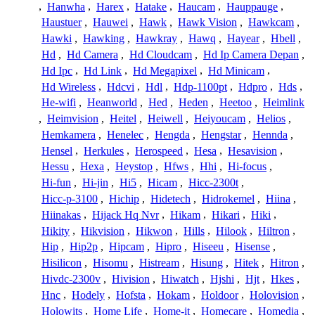
,
Hanwha
,
Harex
,
Hatake
,
Haucam
,
Hauppauge
,
Haustuer
,
Hauwei
,
Hawk
,
Hawk Vision
,
Hawkcam
,
Hawki
,
Hawking
,
Hawkray
,
Hawq
,
Hayear
,
Hbell
,
Hd
,
Hd Camera
,
Hd Cloudcam
,
Hd Ip Camera Depan
,
Hd Ipc
,
Hd Link
,
Hd Megapixel
,
Hd Minicam
,
Hd Wireless
,
Hdcvi
,
Hdl
,
Hdp-1100pt
,
Hdpro
,
Hds
,
He-wifi
,
Heanworld
,
Hed
,
Heden
,
Heetoo
,
Heimlink
,
Heimvision
,
Heitel
,
Heiwell
,
Heiyoucam
,
Helios
,
Hemkamera
,
Henelec
,
Hengda
,
Hengstar
,
Hennda
,
Hensel
,
Herkules
,
Herospeed
,
Hesa
,
Hesavision
,
Hessu
,
Hexa
,
Heystop
,
Hfws
,
Hhi
,
Hi-focus
,
Hi-fun
,
Hi-jin
,
Hi5
,
Hicam
,
Hicc-2300t
,
Hicc-p-3100
,
Hichip
,
Hidetech
,
Hidrokemel
,
Hiina
,
Hiinakas
,
Hijack Hq Nvr
,
Hikam
,
Hikari
,
Hiki
,
Hikity
,
Hikvision
,
Hikwon
,
Hills
,
Hilook
,
Hiltron
,
Hip
,
Hip2p
,
Hipcam
,
Hipro
,
Hiseeu
,
Hisense
,
Hisilicon
,
Hisomu
,
Histream
,
Hisung
,
Hitek
,
Hitron
,
Hivdc-2300v
,
Hivision
,
Hiwatch
,
Hjshi
,
Hjt
,
Hkes
,
Hnc
,
Hodely
,
Hofsta
,
Hokam
,
Holdoor
,
Holovision
,
Holowits
,
Home Life
,
Home-it
,
Homecare
,
Homedia
,