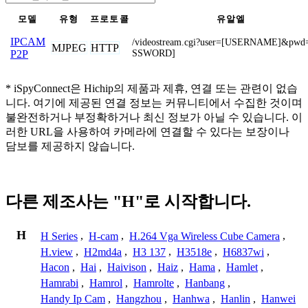
모델
유형
프로토콜
유알엘
IPCAM
/videostream.cgi?user=[USERNAME]&pwd
MJPEG
HTTP
SSWORD]
P2P
* iSpyConnect은 Hichip의 제품과 제휴, 연결 또는 관련이 없습
니다. 여기에 제공된 연결 정보는 커뮤니티에서 수집한 것이며
불완전하거나 부정확하거나 최신 정보가 아닐 수 있습니다. 이
러한 URL을 사용하여 카메라에 연결할 수 있다는 보장이나
담보를 제공하지 않습니다.
다른 제조사는 "H"로 시작합니다.
H
H Series
,
H-cam
,
H.264 Vga Wireless Cube Camera
,
H.view
,
H2md4a
,
H3 137
,
H3518e
,
H6837wi
,
Hacon
,
Hai
,
Haivison
,
Haiz
,
Hama
,
Hamlet
,
Hamrabi
,
Hamrol
,
Hamrolte
,
Hanbang
,
Handy Ip Cam
,
Hangzhou
,
Hanhwa
,
Hanlin
,
Hanwei