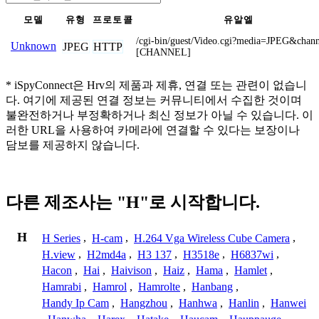
모델
유형
프로토콜
유알엘
/cgi-bin/guest/Video.cgi?media=JPEG&chan
Unknown
JPEG
HTTP
[CHANNEL]
* iSpyConnect은 Hrv의 제품과 제휴, 연결 또는 관련이 없습니
다. 여기에 제공된 연결 정보는 커뮤니티에서 수집한 것이며
불완전하거나 부정확하거나 최신 정보가 아닐 수 있습니다. 이
러한 URL을 사용하여 카메라에 연결할 수 있다는 보장이나
담보를 제공하지 않습니다.
다른 제조사는 "H"로 시작합니다.
H
H Series
,
H-cam
,
H.264 Vga Wireless Cube Camera
,
H.view
,
H2md4a
,
H3 137
,
H3518e
,
H6837wi
,
Hacon
,
Hai
,
Haivison
,
Haiz
,
Hama
,
Hamlet
,
Hamrabi
,
Hamrol
,
Hamrolte
,
Hanbang
,
Handy Ip Cam
,
Hangzhou
,
Hanhwa
,
Hanlin
,
Hanwei