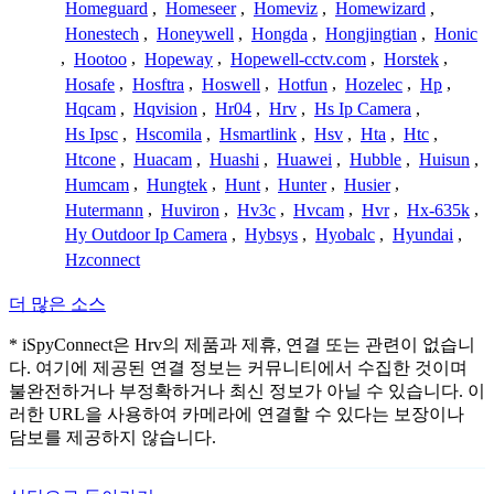
Homeguard
,
Homeseer
,
Homeviz
,
Homewizard
,
Honestech
,
Honeywell
,
Hongda
,
Hongjingtian
,
Honic
,
Hootoo
,
Hopeway
,
Hopewell-cctv.com
,
Horstek
,
Hosafe
,
Hosftra
,
Hoswell
,
Hotfun
,
Hozelec
,
Hp
,
Hqcam
,
Hqvision
,
Hr04
,
Hrv
,
Hs Ip Camera
,
Hs Ipsc
,
Hscomila
,
Hsmartlink
,
Hsv
,
Hta
,
Htc
,
Htcone
,
Huacam
,
Huashi
,
Huawei
,
Hubble
,
Huisun
,
Humcam
,
Hungtek
,
Hunt
,
Hunter
,
Husier
,
Hutermann
,
Huviron
,
Hv3c
,
Hvcam
,
Hvr
,
Hx-635k
,
Hy Outdoor Ip Camera
,
Hybsys
,
Hyobalc
,
Hyundai
,
Hzconnect
더 많은 소스
* iSpyConnect은 Hrv의 제품과 제휴, 연결 또는 관련이 없습니
다. 여기에 제공된 연결 정보는 커뮤니티에서 수집한 것이며
불완전하거나 부정확하거나 최신 정보가 아닐 수 있습니다. 이
러한 URL을 사용하여 카메라에 연결할 수 있다는 보장이나
담보를 제공하지 않습니다.