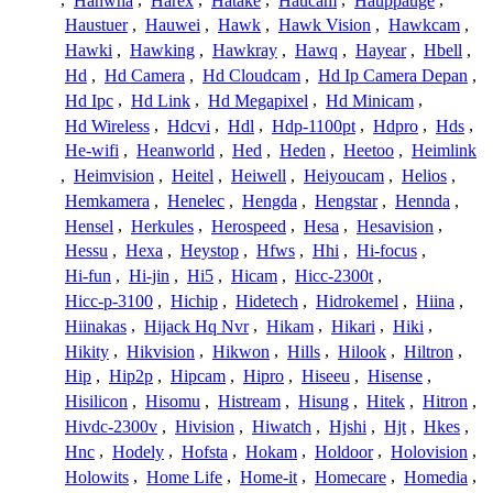
,
Hanwha
,
Harex
,
Hatake
,
Haucam
,
Hauppauge
,
Haustuer
,
Hauwei
,
Hawk
,
Hawk Vision
,
Hawkcam
,
Hawki
,
Hawking
,
Hawkray
,
Hawq
,
Hayear
,
Hbell
,
Hd
,
Hd Camera
,
Hd Cloudcam
,
Hd Ip Camera Depan
,
Hd Ipc
,
Hd Link
,
Hd Megapixel
,
Hd Minicam
,
Hd Wireless
,
Hdcvi
,
Hdl
,
Hdp-1100pt
,
Hdpro
,
Hds
,
He-wifi
,
Heanworld
,
Hed
,
Heden
,
Heetoo
,
Heimlink
,
Heimvision
,
Heitel
,
Heiwell
,
Heiyoucam
,
Helios
,
Hemkamera
,
Henelec
,
Hengda
,
Hengstar
,
Hennda
,
Hensel
,
Herkules
,
Herospeed
,
Hesa
,
Hesavision
,
Hessu
,
Hexa
,
Heystop
,
Hfws
,
Hhi
,
Hi-focus
,
Hi-fun
,
Hi-jin
,
Hi5
,
Hicam
,
Hicc-2300t
,
Hicc-p-3100
,
Hichip
,
Hidetech
,
Hidrokemel
,
Hiina
,
Hiinakas
,
Hijack Hq Nvr
,
Hikam
,
Hikari
,
Hiki
,
Hikity
,
Hikvision
,
Hikwon
,
Hills
,
Hilook
,
Hiltron
,
Hip
,
Hip2p
,
Hipcam
,
Hipro
,
Hiseeu
,
Hisense
,
Hisilicon
,
Hisomu
,
Histream
,
Hisung
,
Hitek
,
Hitron
,
Hivdc-2300v
,
Hivision
,
Hiwatch
,
Hjshi
,
Hjt
,
Hkes
,
Hnc
,
Hodely
,
Hofsta
,
Hokam
,
Holdoor
,
Holovision
,
Holowits
,
Home Life
,
Home-it
,
Homecare
,
Homedia
,