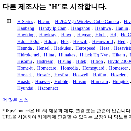
다른 제조사는 "H"로 시작합니다.
H
H Series
,
H-cam
,
H.264 Vga Wireless Cube Camera
,
H.v
Hanbang
,
Handy Ip Cam
,
Hangzhou
,
Hanhwa
,
Hanlin
Hawking
,
Hawkray
,
Hawq
,
Hayear
,
Hbell
,
Hd
,
Hd C
Hdp-1100pt
,
Hdpro
,
Hds
,
He-wifi
,
Heanworld
,
Hed
,
Hennda
,
Hensel
,
Herkules
,
Herospeed
,
Hesa
,
Hesavisi
Hidrokemel
,
Hiina
,
Hiinakas
,
Hijack Hq Nvr
,
Hikam
,
Hisomu
,
Histream
,
Hisung
,
Hitek
,
Hitron
,
Hivdc-2300
Home-it
,
Homecare
,
Homedia
,
Homeguard
,
Homeseer
Horstek
,
Hosafe
,
Hosftra
,
Hoswell
,
Hotfun
,
Hozelec
,
Huashi
,
Huawei
,
Hubble
,
Huisun
,
Humcam
,
Hungtek
Hyundai
,
Hzconnect
더 많은 소스
* iSpyConnect은 Hip의 제품과 제휴, 연결 또는 관련
URL을 사용하여 카메라에 연결할 수 있다는 보장이나 담보를 