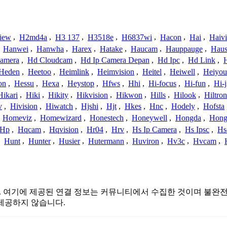
iew
,
H2md4a
,
H3 137
,
H3518e
,
H6837wi
,
Hacon
,
Hai
,
Haiv
,
Hanwei
,
Hanwha
,
Harex
,
Hatake
,
Haucam
,
Hauppauge
,
Haus
amera
,
Hd Cloudcam
,
Hd Ip Camera Depan
,
Hd Ipc
,
Hd Link
,
Heden
,
Heetoo
,
Heimlink
,
Heimvision
,
Heitel
,
Heiwell
,
Heiyo
on
,
Hessu
,
Hexa
,
Heystop
,
Hfws
,
Hhi
,
Hi-focus
,
Hi-fun
,
Hi-j
Hikari
,
Hiki
,
Hikity
,
Hikvision
,
Hikwon
,
Hills
,
Hilook
,
Hiltron
v
,
Hivision
,
Hiwatch
,
Hjshi
,
Hjt
,
Hkes
,
Hnc
,
Hodely
,
Hofsta
,
Homeviz
,
Homewizard
,
Honestech
,
Honeywell
,
Hongda
,
Hongj
Hp
,
Hqcam
,
Hqvision
,
Hr04
,
Hrv
,
Hs Ip Camera
,
Hs Ipsc
,
Hs
,
Hunt
,
Hunter
,
Husier
,
Hutermann
,
Huviron
,
Hv3c
,
Hvcam
,
이 없습니다. 여기에 제공된 연결 정보는 커뮤니티에서 수집한 것이며 
제공하지 않습니다.