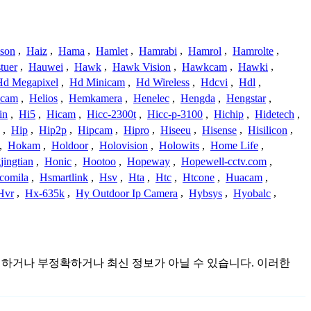
ison
,
Haiz
,
Hama
,
Hamlet
,
Hamrabi
,
Hamrol
,
Hamrolte
,
tuer
,
Hauwei
,
Hawk
,
Hawk Vision
,
Hawkcam
,
Hawki
,
Hd Megapixel
,
Hd Minicam
,
Hd Wireless
,
Hdcvi
,
Hdl
,
ucam
,
Helios
,
Hemkamera
,
Henelec
,
Hengda
,
Hengstar
,
in
,
Hi5
,
Hicam
,
Hicc-2300t
,
Hicc-p-3100
,
Hichip
,
Hidetech
,
,
Hip
,
Hip2p
,
Hipcam
,
Hipro
,
Hiseeu
,
Hisense
,
Hisilicon
,
,
Hokam
,
Holdoor
,
Holovision
,
Holowits
,
Home Life
,
ingtian
,
Honic
,
Hootoo
,
Hopeway
,
Hopewell-cctv.com
,
comila
,
Hsmartlink
,
Hsv
,
Hta
,
Htc
,
Htcone
,
Huacam
,
Hvr
,
Hx-635k
,
Hy Outdoor Ip Camera
,
Hybsys
,
Hyobalc
,
불완전하거나 부정확하거나 최신 정보가 아닐 수 있습니다. 이러한