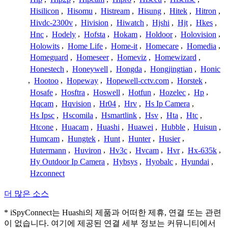
Hisilicon
,
Hisomu
,
Histream
,
Hisung
,
Hitek
,
Hitron
,
Hivdc-2300v
,
Hivision
,
Hiwatch
,
Hjshi
,
Hjt
,
Hkes
,
Hnc
,
Hodely
,
Hofsta
,
Hokam
,
Holdoor
,
Holovision
,
Holowits
,
Home Life
,
Home-it
,
Homecare
,
Homedia
,
Homeguard
,
Homeseer
,
Homeviz
,
Homewizard
,
Honestech
,
Honeywell
,
Hongda
,
Hongjingtian
,
Honic
,
Hootoo
,
Hopeway
,
Hopewell-cctv.com
,
Horstek
,
Hosafe
,
Hosftra
,
Hoswell
,
Hotfun
,
Hozelec
,
Hp
,
Hqcam
,
Hqvision
,
Hr04
,
Hrv
,
Hs Ip Camera
,
Hs Ipsc
,
Hscomila
,
Hsmartlink
,
Hsv
,
Hta
,
Htc
,
Htcone
,
Huacam
,
Huashi
,
Huawei
,
Hubble
,
Huisun
,
Humcam
,
Hungtek
,
Hunt
,
Hunter
,
Husier
,
Hutermann
,
Huviron
,
Hv3c
,
Hvcam
,
Hvr
,
Hx-635k
,
Hy Outdoor Ip Camera
,
Hybsys
,
Hyobalc
,
Hyundai
,
Hzconnect
더 많은 소스
* iSpyConnect는 Huashi의 제품과 어떠한 제휴, 연결 또는 관련
이 없습니다. 여기에 제공된 연결 세부 정보는 커뮤니티에서