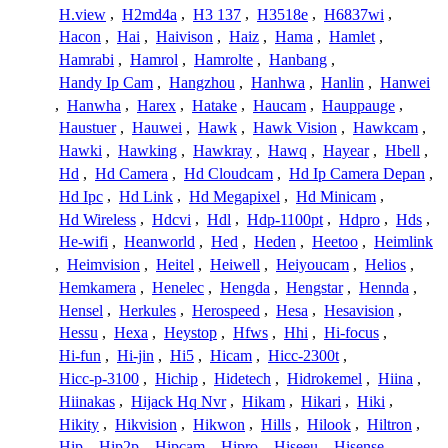
H.view
,
H2md4a
,
H3 137
,
H3518e
,
H6837wi
,
Hacon
,
Hai
,
Haivison
,
Haiz
,
Hama
,
Hamlet
,
Hamrabi
,
Hamrol
,
Hamrolte
,
Hanbang
,
Handy Ip Cam
,
Hangzhou
,
Hanhwa
,
Hanlin
,
Hanwei
,
Hanwha
,
Harex
,
Hatake
,
Haucam
,
Hauppauge
,
Haustuer
,
Hauwei
,
Hawk
,
Hawk Vision
,
Hawkcam
,
Hawki
,
Hawking
,
Hawkray
,
Hawq
,
Hayear
,
Hbell
,
Hd
,
Hd Camera
,
Hd Cloudcam
,
Hd Ip Camera Depan
,
Hd Ipc
,
Hd Link
,
Hd Megapixel
,
Hd Minicam
,
Hd Wireless
,
Hdcvi
,
Hdl
,
Hdp-1100pt
,
Hdpro
,
Hds
,
He-wifi
,
Heanworld
,
Hed
,
Heden
,
Heetoo
,
Heimlink
,
Heimvision
,
Heitel
,
Heiwell
,
Heiyoucam
,
Helios
,
Hemkamera
,
Henelec
,
Hengda
,
Hengstar
,
Hennda
,
Hensel
,
Herkules
,
Herospeed
,
Hesa
,
Hesavision
,
Hessu
,
Hexa
,
Heystop
,
Hfws
,
Hhi
,
Hi-focus
,
Hi-fun
,
Hi-jin
,
Hi5
,
Hicam
,
Hicc-2300t
,
Hicc-p-3100
,
Hichip
,
Hidetech
,
Hidrokemel
,
Hiina
,
Hiinakas
,
Hijack Hq Nvr
,
Hikam
,
Hikari
,
Hiki
,
Hikity
,
Hikvision
,
Hikwon
,
Hills
,
Hilook
,
Hiltron
,
Hip
,
Hip2p
,
Hipcam
,
Hipro
,
Hiseeu
,
Hisense
,