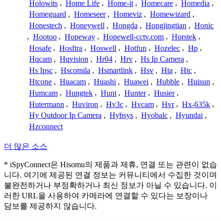
Holowits
,
Home Life
,
Home-it
,
Homecare
,
Homedia
,
Homeguard
,
Homeseer
,
Homeviz
,
Homewizard
,
Honestech
,
Honeywell
,
Hongda
,
Hongjingtian
,
Honic
,
Hootoo
,
Hopeway
,
Hopewell-cctv.com
,
Horstek
,
Hosafe
,
Hosftra
,
Hoswell
,
Hotfun
,
Hozelec
,
Hp
,
Hqcam
,
Hqvision
,
Hr04
,
Hrv
,
Hs Ip Camera
,
Hs Ipsc
,
Hscomila
,
Hsmartlink
,
Hsv
,
Hta
,
Htc
,
Htcone
,
Huacam
,
Huashi
,
Huawei
,
Hubble
,
Huisun
,
Humcam
,
Hungtek
,
Hunt
,
Hunter
,
Husier
,
Hutermann
,
Huviron
,
Hv3c
,
Hvcam
,
Hvr
,
Hx-635k
,
Hy Outdoor Ip Camera
,
Hybsys
,
Hyobalc
,
Hyundai
,
Hzconnect
더 많은 소스
* iSpyConnect은 Hisomu의 제품과 제휴, 연결 또는 관련이 없습
니다. 여기에 제공된 연결 정보는 커뮤니티에서 수집한 것이며
불완전하거나 부정확하거나 최신 정보가 아닐 수 있습니다. 이
러한 URL을 사용하여 카메라에 연결할 수 있다는 보장이나
담보를 제공하지 않습니다.