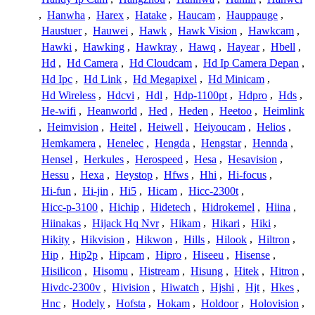
,
Hanwha
,
Harex
,
Hatake
,
Haucam
,
Hauppauge
,
Haustuer
,
Hauwei
,
Hawk
,
Hawk Vision
,
Hawkcam
,
Hawki
,
Hawking
,
Hawkray
,
Hawq
,
Hayear
,
Hbell
,
Hd
,
Hd Camera
,
Hd Cloudcam
,
Hd Ip Camera Depan
,
Hd Ipc
,
Hd Link
,
Hd Megapixel
,
Hd Minicam
,
Hd Wireless
,
Hdcvi
,
Hdl
,
Hdp-1100pt
,
Hdpro
,
Hds
,
He-wifi
,
Heanworld
,
Hed
,
Heden
,
Heetoo
,
Heimlink
,
Heimvision
,
Heitel
,
Heiwell
,
Heiyoucam
,
Helios
,
Hemkamera
,
Henelec
,
Hengda
,
Hengstar
,
Hennda
,
Hensel
,
Herkules
,
Herospeed
,
Hesa
,
Hesavision
,
Hessu
,
Hexa
,
Heystop
,
Hfws
,
Hhi
,
Hi-focus
,
Hi-fun
,
Hi-jin
,
Hi5
,
Hicam
,
Hicc-2300t
,
Hicc-p-3100
,
Hichip
,
Hidetech
,
Hidrokemel
,
Hiina
,
Hiinakas
,
Hijack Hq Nvr
,
Hikam
,
Hikari
,
Hiki
,
Hikity
,
Hikvision
,
Hikwon
,
Hills
,
Hilook
,
Hiltron
,
Hip
,
Hip2p
,
Hipcam
,
Hipro
,
Hiseeu
,
Hisense
,
Hisilicon
,
Hisomu
,
Histream
,
Hisung
,
Hitek
,
Hitron
,
Hivdc-2300v
,
Hivision
,
Hiwatch
,
Hjshi
,
Hjt
,
Hkes
,
Hnc
,
Hodely
,
Hofsta
,
Hokam
,
Holdoor
,
Holovision
,