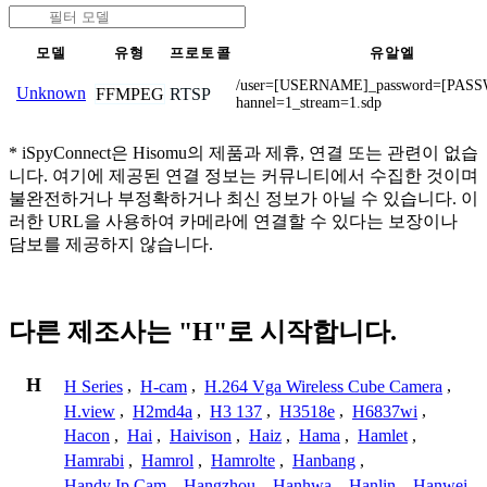
모델
유형
프로토콜
유알엘
/user=[USERNAME]_password=[PAS
Unknown
FFMPEG
RTSP
hannel=1_stream=1.sdp
* iSpyConnect은 Hisomu의 제품과 제휴, 연결 또는 관련이 없습
니다. 여기에 제공된 연결 정보는 커뮤니티에서 수집한 것이며
불완전하거나 부정확하거나 최신 정보가 아닐 수 있습니다. 이
러한 URL을 사용하여 카메라에 연결할 수 있다는 보장이나
담보를 제공하지 않습니다.
다른 제조사는 "H"로 시작합니다.
H
H Series
,
H-cam
,
H.264 Vga Wireless Cube Camera
,
H.view
,
H2md4a
,
H3 137
,
H3518e
,
H6837wi
,
Hacon
,
Hai
,
Haivison
,
Haiz
,
Hama
,
Hamlet
,
Hamrabi
,
Hamrol
,
Hamrolte
,
Hanbang
,
Handy Ip Cam
,
Hangzhou
,
Hanhwa
,
Hanlin
,
Hanwei