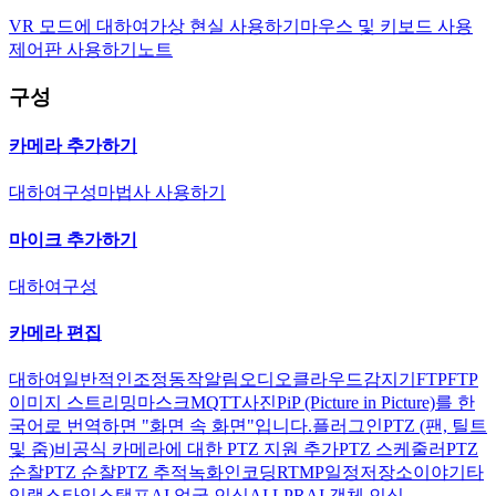
VR 모드에 대하여
가상 현실 사용하기
마우스 및 키보드 사용
제어판 사용하기
노트
구성
카메라 추가하기
대하여
구성
마법사 사용하기
마이크 추가하기
대하여
구성
카메라 편집
대하여
일반적인
조정
동작
알림
오디오
클라우드
감지기
FTP
FTP
이미지 스트리밍
마스크
MQTT
사진
PiP (Picture in Picture)를 한
국어로 번역하면 "화면 속 화면"입니다.
플러그인
PTZ (팬, 틸트
및 줌)
비공식 카메라에 대한 PTZ 지원 추가
PTZ 스케줄러
PTZ
순찰
PTZ 순찰
PTZ 추적
녹화
인코딩
RTMP
일정
저장소
이야기
타
임랩스
타임스탬프
AI 얼굴 인식
AI LPR
AI 객체 인식