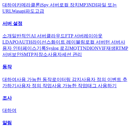
대하여
카메라
클론
iSpy 서버
로컬 장치
MP3
NDI
파일 또는
URL
Wasapi
파도
고급
서버 설정
소개
일반적인
AI 서버
클라우드
FTP 서버
레이아웃
LDAP
OAUTH
라이선스
화이트 레이블링
로컬 서버
턴 서버
사
용자 인터페이스
기록
Syslog 로깅
MQTT
NDI
ONVIF
재생
RTMP
서버
보안
SMTP
저장소
사용자
세션 관리
동작
대하여
사용 가능한 동작
로이터링 감지
사용자 정의 이벤트 추
가하기
사용자 정의 작업
사용 가능한 작업
태그 사용하기
조사
대하여
알림