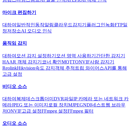
마이크 편집하기
대하여
일반적인
동작
알림
클라우드
감지기
플러그인
녹화
FTP
일
정
저장소
AI 오디오 인식
움직임 감지
대하여
모션 감지 설정하기
모션 영역 사용하기
간단한 감지기
HAAR 객체 감지기
코너 확인
MQTT
ONVIF
사람 감지기
Reolink
Hikvision
속도 감지
객체 추적
트립 와이어스
API를 통해
고급 설정
비디오 소스
대하여
복제
데스크톱
더미
DVR
파일
IP 카메라 또는 네트워크 카
메라
JPEG 또는 이미지
로컬 장치
MJPEG
NDI
네스트
웹 브라우
저
ONVIF
고급 설정
FFmpeg 설정
FFmpeg 필터
오디오 소스