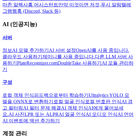
마존 알렉사
홈 어시스턴트
만약 이것이면 저것,
푸시 알림
텔레
그램
웹훅 (Discord, Slack 등)
AI (인공지능)
서버
정보
AI 모델 추가하기
AI 서버 설정
OpenAI를 사용 중입니다.
클라우드 사용하기
제미니를 사용 중입니다.
다른 LLM 서버 사
용하기
PlateRecognizer.com
DoubleTake 사용하기
AI 모듈 관리하
기
구성
로컬 객체 인식
피드백으로부터 학습하기
Ultralytics YOLO 모
델을 ONNX로 변환하기
로컬 얼굴 인식
로컬 번호판 인식
AI 경
고 필터링
AI 필터 문제 해결
AI 객체 인식
AI에게 물어보세
요.
AI 사진
LPR 또는 ALPR
AI 얼굴 인식
AI 오디오 인식
AI 언어
AI 이벤트에 액션 추가하기
계정 관리