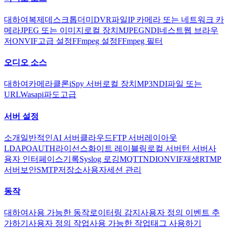
대하여
복제
데스크톱
더미
DVR
파일
IP 카메라 또는 네트워크 카
메라
JPEG 또는 이미지
로컬 장치
MJPEG
NDI
네스트
웹 브라우
저
ONVIF
고급 설정
FFmpeg 설정
FFmpeg 필터
오디오 소스
대하여
카메라
클론
iSpy 서버
로컬 장치
MP3
NDI
파일 또는
URL
Wasapi
파도
고급
서버 설정
소개
일반적인
AI 서버
클라우드
FTP 서버
레이아웃
LDAP
OAUTH
라이선스
화이트 레이블링
로컬 서버
턴 서버
사
용자 인터페이스
기록
Syslog 로깅
MQTT
NDI
ONVIF
재생
RTMP
서버
보안
SMTP
저장소
사용자
세션 관리
동작
대하여
사용 가능한 동작
로이터링 감지
사용자 정의 이벤트 추
가하기
사용자 정의 작업
사용 가능한 작업
태그 사용하기