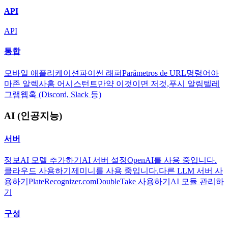
API
API
통합
모바일 애플리케이션
파이썬 래퍼
Parâmetros de URL
명령어
아
마존 알렉사
홈 어시스턴트
만약 이것이면 저것,
푸시 알림
텔레
그램
웹훅 (Discord, Slack 등)
AI (인공지능)
서버
정보
AI 모델 추가하기
AI 서버 설정
OpenAI를 사용 중입니다.
클라우드 사용하기
제미니를 사용 중입니다.
다른 LLM 서버 사
용하기
PlateRecognizer.com
DoubleTake 사용하기
AI 모듈 관리하
기
구성