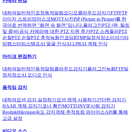
카메라 편집
대하여
일반적인
조정
동작
알림
오디오
클라우드
감지기
FTP
FTP
이미지 스트리밍
마스크
MQTT
사진
PiP (Picture in Picture)를 한
국어로 번역하면 "화면 속 화면"입니다.
플러그인
PTZ (팬, 틸트
및 줌)
비공식 카메라에 대한 PTZ 지원 추가
PTZ 스케줄러
PTZ
순찰
PTZ 순찰
PTZ 추적
녹화
인코딩
RTMP
일정
저장소
이야기
타
임랩스
타임스탬프
AI 얼굴 인식
AI LPR
AI 객체 인식
마이크 편집하기
대하여
일반적인
동작
알림
클라우드
감지기
플러그인
녹화
FTP
일
정
저장소
AI 오디오 인식
움직임 감지
대하여
모션 감지 설정하기
모션 영역 사용하기
간단한 감지기
HAAR 객체 감지기
코너 확인
MQTT
ONVIF
사람 감지기
Reolink
Hikvision
속도 감지
객체 추적
트립 와이어스
API를 통해
고급 설정
비디오 소스