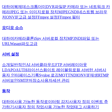
대하여
복제
데스크톱
더미
DVR
파일
IP 카메라 또는 네트워크 카
메라
JPEG 또는 이미지
로컬 장치
MJPEG
NDI
네스트
웹 브라우
저
ONVIF
고급 설정
FFmpeg 설정
FFmpeg 필터
오디오 소스
대하여
카메라
클론
iSpy 서버
로컬 장치
MP3
NDI
파일 또는
URL
Wasapi
파도
고급
서버 설정
소개
일반적인
AI 서버
클라우드
FTP 서버
레이아웃
LDAP
OAUTH
라이선스
화이트 레이블링
로컬 서버
턴 서버
사
용자 인터페이스
기록
Syslog 로깅
MQTT
NDI
ONVIF
재생
RTMP
서버
보안
SMTP
저장소
사용자
세션 관리
동작
대하여
사용 가능한 동작
로이터링 감지
사용자 정의 이벤트 추
가하기
사용자 정의 작업
사용 가능한 작업
태그 사용하기