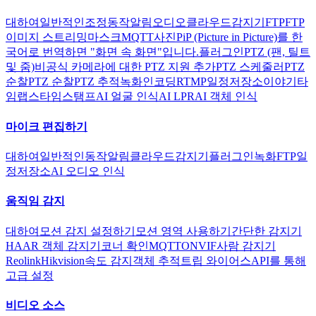
대하여
일반적인
조정
동작
알림
오디오
클라우드
감지기
FTP
FTP
이미지 스트리밍
마스크
MQTT
사진
PiP (Picture in Picture)를 한
국어로 번역하면 "화면 속 화면"입니다.
플러그인
PTZ (팬, 틸트
및 줌)
비공식 카메라에 대한 PTZ 지원 추가
PTZ 스케줄러
PTZ
순찰
PTZ 순찰
PTZ 추적
녹화
인코딩
RTMP
일정
저장소
이야기
타
임랩스
타임스탬프
AI 얼굴 인식
AI LPR
AI 객체 인식
마이크 편집하기
대하여
일반적인
동작
알림
클라우드
감지기
플러그인
녹화
FTP
일
정
저장소
AI 오디오 인식
움직임 감지
대하여
모션 감지 설정하기
모션 영역 사용하기
간단한 감지기
HAAR 객체 감지기
코너 확인
MQTT
ONVIF
사람 감지기
Reolink
Hikvision
속도 감지
객체 추적
트립 와이어스
API를 통해
고급 설정
비디오 소스