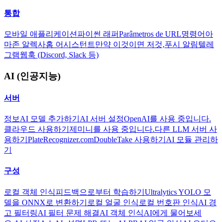
통합
모바일 애플리케이션
파이썬 래퍼
Parâmetros de URL
명령어
아
마존 알렉사
홈 어시스턴트
만약 이것이면 저것,
푸시 알림
텔레
그램
웹훅 (Discord, Slack 등)
AI (인공지능)
서버
정보
AI 모델 추가하기
AI 서버 설정
OpenAI를 사용 중입니다.
클라우드 사용하기
제미니를 사용 중입니다.
다른 LLM 서버 사
용하기
PlateRecognizer.com
DoubleTake 사용하기
AI 모듈 관리하
기
구성
로컬 객체 인식
피드백으로부터 학습하기
Ultralytics YOLO 모
델을 ONNX로 변환하기
로컬 얼굴 인식
로컬 번호판 인식
AI 경
고 필터링
AI 필터 문제 해결
AI 객체 인식
AI에게 물어보세