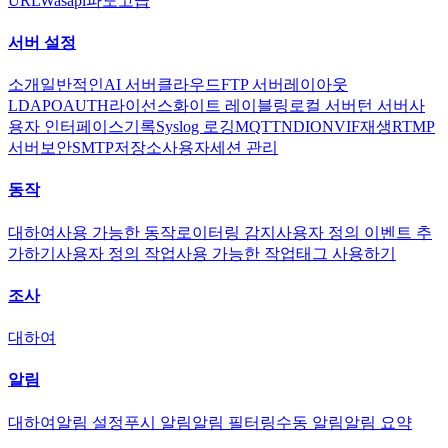
URL
Wasapi
파도
고급
서버 설정
소개
일반적인
AI 서버
클라우드
FTP 서버
레이아웃
LDAP
OAUTH
라이선스
화이트 레이블링
로컬 서버
턴 서버
사
용자 인터페이스
기록
Syslog 로깅
MQTT
NDI
ONVIF
재생
RTMP
서버
보안
SMTP
저장소
사용자
세션 관리
동작
대하여
사용 가능한 동작
로이터링 감지
사용자 정의 이벤트 추
가하기
사용자 정의 작업
사용 가능한 작업
태그 사용하기
조사
대하여
알림
대하여
알림 설정
푸시 알림
알림 필터링
수동 알림
알림 요약