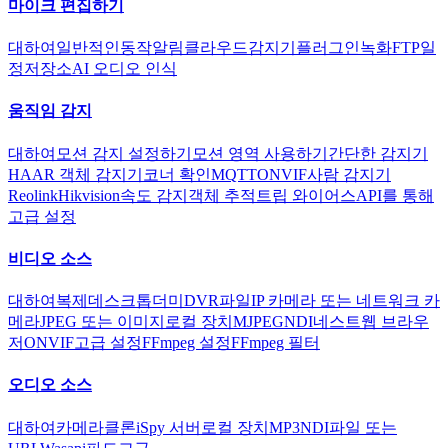
마이크 편집하기
대하여
일반적인
동작
알림
클라우드
감지기
플러그인
녹화
FTP
일
정
저장소
AI 오디오 인식
움직임 감지
대하여
모션 감지 설정하기
모션 영역 사용하기
간단한 감지기
HAAR 객체 감지기
코너 확인
MQTT
ONVIF
사람 감지기
Reolink
Hikvision
속도 감지
객체 추적
트립 와이어스
API를 통해
고급 설정
비디오 소스
대하여
복제
데스크톱
더미
DVR
파일
IP 카메라 또는 네트워크 카
메라
JPEG 또는 이미지
로컬 장치
MJPEG
NDI
네스트
웹 브라우
저
ONVIF
고급 설정
FFmpeg 설정
FFmpeg 필터
오디오 소스
대하여
카메라
클론
iSpy 서버
로컬 장치
MP3
NDI
파일 또는