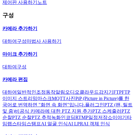
제어판 사용하기
노트
구성
카메라 추가하기
대하여
구성
마법사 사용하기
마이크 추가하기
대하여
구성
카메라 편집
대하여
일반적인
조정
동작
알림
오디오
클라우드
감지기
FTP
FTP
이미지 스트리밍
마스크
MQTT
사진
PiP (Picture in Picture)를 한
국어로 번역하면 "화면 속 화면"입니다.
플러그인
PTZ (팬, 틸트
및 줌)
비공식 카메라에 대한 PTZ 지원 추가
PTZ 스케줄러
PTZ
순찰
PTZ 순찰
PTZ 추적
녹화
인코딩
RTMP
일정
저장소
이야기
타
임랩스
타임스탬프
AI 얼굴 인식
AI LPR
AI 객체 인식