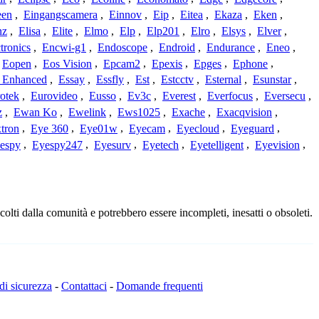
een
,
Eingangscamera
,
Einnov
,
Eip
,
Eitea
,
Ekaza
,
Eken
,
nz
,
Elisa
,
Elite
,
Elmo
,
Elp
,
Elp201
,
Elro
,
Elsys
,
Elver
,
tronics
,
Encwi-g1
,
Endoscope
,
Endroid
,
Endurance
,
Eneo
,
Eopen
,
Eos Vision
,
Epcam2
,
Epexis
,
Epges
,
Ephone
,
t Enhanced
,
Essay
,
Essfly
,
Est
,
Estcctv
,
Esternal
,
Esunstar
,
otek
,
Eurovideo
,
Eusso
,
Ev3c
,
Everest
,
Everfocus
,
Eversecu
,
z
,
Ewan Ko
,
Ewelink
,
Ews1025
,
Exache
,
Exacqvision
,
tron
,
Eye 360
,
Eye01w
,
Eyecam
,
Eyecloud
,
Eyeguard
,
espy
,
Eyespy247
,
Eyesurv
,
Eyetech
,
Eyetelligent
,
Eyevision
,
olti dalla comunità e potrebbero essere incompleti, inesatti o obsoleti.
 di sicurezza
-
Contattaci
-
Domande frequenti