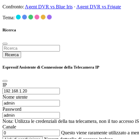
Confronto:
Agent DVR vs Blue Iris
·
Agent DVR vs Frigate
Tema:
Ricerca
Ricerca
Espressif Assistente di Connessione della Telecamera IP
IP
Nome utente
Password
Nota: Utilizza le credenziali della tua telecamera, non il tuo accesso 
Canale
Questo viene raramente utilizzato a me