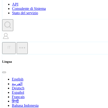
API
Consulente di Sistema
Stato del servizio
IT
Lingua
English
العربية
Deutsch
Español
Français
हिन्दी
Bahasa Indonesia