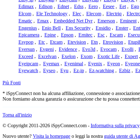
Edimax
,
Edison
,
Ednet
,
Edss
,
Eero
,
Eesee
,
Eet
,
Ego
Elcom
,
Ele Technology
,
Elec
,
Elecom
,
Electriq
,
Electr
Ematic
,
Emax
,
Embedded Net Dvr
,
Emerson
,
Eminent
Engenius
,
Enio Bell
,
Ens Security
,
Ensidio
,
Enster
,
Ent
Epicamera
,
Epine
,
Epson
,
Ernitec
,
Esc
,
Escam
,
Esecu
Esypop
,
Etc
,
Etcam
,
Etevision
,
Etn
,
Etrovision
,
Etupi
Eversun
,
Evgeni
,
Evidence
,
Evo3d
,
Evocam
,
Evolli
,
Exceed
,
Excelvan
,
Exelon
,
Exom
,
Exotic Life
,
Expert
Eyeipcam
,
Eyemax
,
Eyenimal
,
Eyenix
,
Eyeon
,
Eyeone
Eyewatch
,
Eyseo
,
Eyu
,
Ez-ip
,
Ez-watching
,
Ezbiz
,
E
Più Fonti
* iSpyConnect non ha alcuna affiliazione, connessione o associazione co
Non forniamo alcuna garanzia o assicurazione che tu possa connetterti
Torna all'inizio
© Copyright 2011-2026 iSpyConnect.com -
Informativa sulla privacy
Nuovo utente?
Visita la homepage
o leggi la nostra
guida utente di 