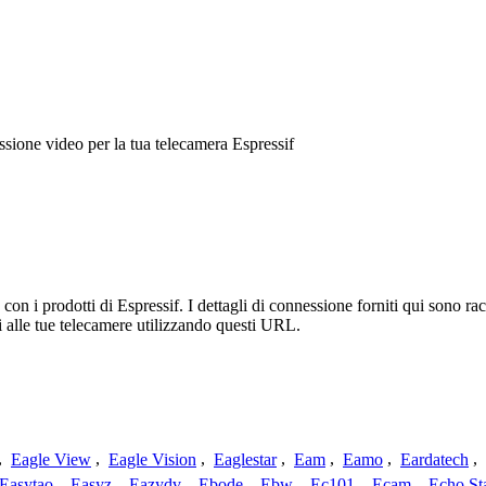
ione video per la tua telecamera Espressif
n i prodotti di Espressif. I dettagli di connessione forniti qui sono racc
 alle tue telecamere utilizzando questi URL.
,
Eagle View
,
Eagle Vision
,
Eaglestar
,
Eam
,
Eamo
,
Eardatech
,
Easytao
,
Easyz
,
Eazydv
,
Ebode
,
Ebw
,
Ec101
,
Ecam
,
Echo St