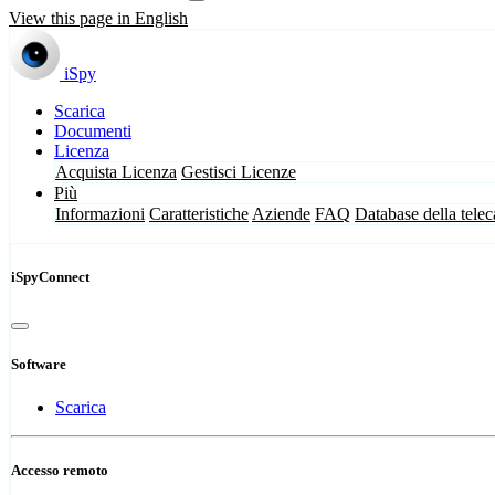
View this page in English
iSpy
Scarica
Documenti
Licenza
Acquista Licenza
Gestisci Licenze
Più
Informazioni
Caratteristiche
Aziende
FAQ
Database della tele
iSpyConnect
Software
Scarica
Accesso remoto