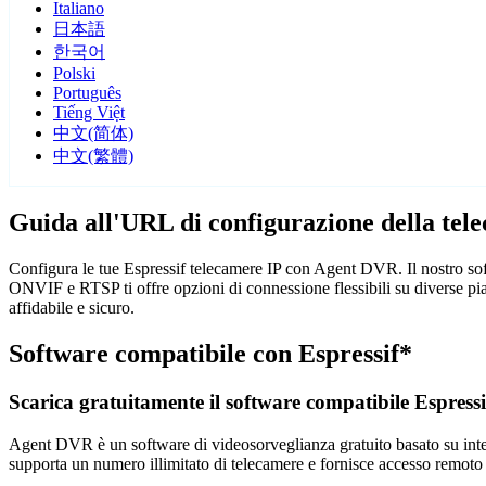
Italiano
日本語
한국어
Polski
Português
Tiếng Việt
中文(简体)
中文(繁體)
Guida all'URL di configurazione della tel
Configura le tue Espressif telecamere IP con Agent DVR. Il nostro soft
ONVIF e RTSP ti offre opzioni di connessione flessibili su diverse pi
affidabile e sicuro.
Software compatibile con Espressif*
Scarica gratuitamente il software compatibile Espressi
Agent DVR è un software di videosorveglianza gratuito basato su intelli
supporta un numero illimitato di telecamere e fornisce accesso remoto