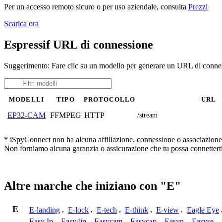
Per un accesso remoto sicuro o per uso aziendale, consulta
Prezzi
Scarica ora
Espressif URL di connessione
Suggerimento: Fare clic su un modello per generare un URL di conness
MODELLI
TIPO
PROTOCOLLO
URL
FFMPEG
HTTP
EP32-CAM
/stream
* iSpyConnect non ha alcuna affiliazione, connessione o associazione co
Non forniamo alcuna garanzia o assicurazione che tu possa connetterti
Altre marche che iniziano con "E"
E
E-landing
,
E-lock
,
E-tech
,
E-think
,
E-view
,
Eagle Eye
Easy Ip
,
Easy4ip
,
Easycam
,
Easycap
,
Easyn
,
Easyse
,