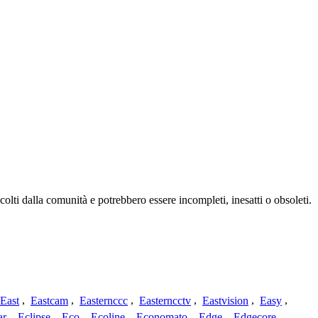
olti dalla comunità e potrebbero essere incompleti, inesatti o obsoleti.
East
,
Eastcam
,
Easternccc
,
Easterncctv
,
Eastvision
,
Easy
,
ar
,
Eclipse
,
Eco
,
Ecoline
,
Economato
,
Edge
,
Edgecore
,