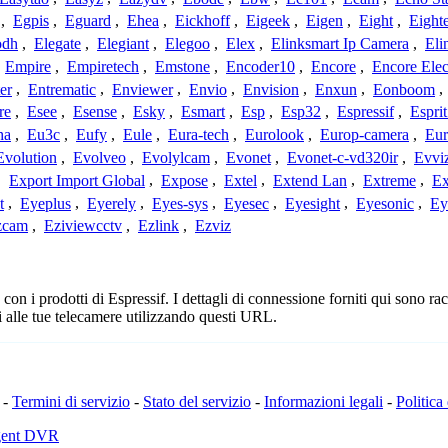
,
Egpis
,
Eguard
,
Ehea
,
Eickhoff
,
Eigeek
,
Eigen
,
Eight
,
Eight
odh
,
Elegate
,
Elegiant
,
Elegoo
,
Elex
,
Elinksmart Ip Camera
,
Eli
,
Empire
,
Empiretech
,
Emstone
,
Encoder10
,
Encore
,
Encore Elec
er
,
Entrematic
,
Enviewer
,
Envio
,
Envision
,
Enxun
,
Eonboom
,
re
,
Esee
,
Esense
,
Esky
,
Esmart
,
Esp
,
Esp32
,
Espressif
,
Espri
ha
,
Eu3c
,
Eufy
,
Eule
,
Eura-tech
,
Eurolook
,
Europ-camera
,
Eur
Evolution
,
Evolveo
,
Evolylcam
,
Evonet
,
Evonet-c-vd320ir
,
Evvi
,
Export Import Global
,
Expose
,
Extel
,
Extend Lan
,
Extreme
,
Ex
t
,
Eyeplus
,
Eyerely
,
Eyes-sys
,
Eyesec
,
Eyesight
,
Eyesonic
,
Ey
zcam
,
Eziviewcctv
,
Ezlink
,
Ezviz
n i prodotti di Espressif. I dettagli di connessione forniti qui sono racc
 alle tue telecamere utilizzando questi URL.
-
Termini di servizio
-
Stato del servizio
-
Informazioni legali
-
Politica
Agent DVR