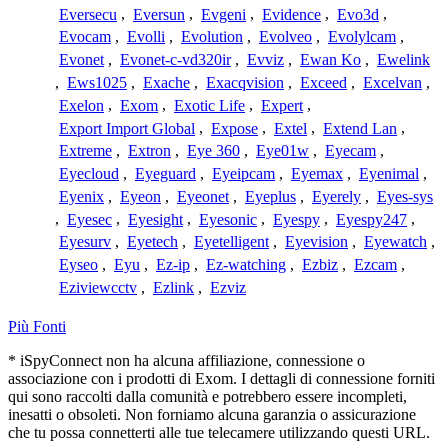
Eversecu
,
Eversun
,
Evgeni
,
Evidence
,
Evo3d
,
Evocam
,
Evolli
,
Evolution
,
Evolveo
,
Evolylcam
,
Evonet
,
Evonet-c-vd320ir
,
Evviz
,
Ewan Ko
,
Ewelink
,
Ews1025
,
Exache
,
Exacqvision
,
Exceed
,
Excelvan
,
Exelon
,
Exom
,
Exotic Life
,
Expert
,
Export Import Global
,
Expose
,
Extel
,
Extend Lan
,
Extreme
,
Extron
,
Eye 360
,
Eye01w
,
Eyecam
,
Eyecloud
,
Eyeguard
,
Eyeipcam
,
Eyemax
,
Eyenimal
,
Eyenix
,
Eyeon
,
Eyeonet
,
Eyeplus
,
Eyerely
,
Eyes-sys
,
Eyesec
,
Eyesight
,
Eyesonic
,
Eyespy
,
Eyespy247
,
Eyesurv
,
Eyetech
,
Eyetelligent
,
Eyevision
,
Eyewatch
,
Eyseo
,
Eyu
,
Ez-ip
,
Ez-watching
,
Ezbiz
,
Ezcam
,
Eziviewcctv
,
Ezlink
,
Ezviz
Più Fonti
* iSpyConnect non ha alcuna affiliazione, connessione o
associazione con i prodotti di Exom. I dettagli di connessione forniti
qui sono raccolti dalla comunità e potrebbero essere incompleti,
inesatti o obsoleti. Non forniamo alcuna garanzia o assicurazione
che tu possa connetterti alle tue telecamere utilizzando questi URL.