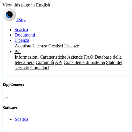
View this page in English
iSpy
Scarica
Documenti
Licenza
Acquista Licenza
Gestisci Licenze
Più
Informazioni
Caratteristiche
Aziende
FAQ
Database della
telecamera
Comunità
API
Consulente di Sistema
Stato del
servizio
Contattaci
iSpyConnect
Software
Scarica