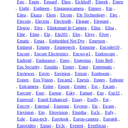
Ego
,
Egpis
,
Eguard
,
Ehea
,
Eickhoff
,
Eigeek
,
Eigen
,
Eight
,
Eighteen
,
Eingangscamera
,
Einnov
,
Eip
,
Eitea
,
Ekaza
,
Eken
,
Elcom
,
Ele Technology
,
Elec
,
Elecom
,
Electriq
,
Electrodh
,
Elegate
,
Elegiant
,
Elegoo
,
Elex
,
Elinksmart Ip Camera
,
Elinz
,
Elisa
,
Elite
,
Elmo
,
Elp
,
Elp201
,
Elro
,
Elsys
,
Elver
,
Ematic
,
Emax
,
Embedded Net Dvr
,
Emerson
,
Eminent
,
Empire
,
Empiretech
,
Emstone
,
Encoder10
,
Encore
,
Encore Electronics
,
Encwi-g1
,
Endoscope
,
Endroid
,
Endurance
,
Eneo
,
Engenius
,
Enio Bell
,
Ens Security
,
Ensidio
,
Enster
,
Enter
,
Entrematic
,
Enviewer
,
Envio
,
Envision
,
Enxun
,
Eonboom
,
Eopen
,
Eos Vision
,
Epcam2
,
Epexis
,
Epges
,
Ephone
,
Epicamera
,
Epine
,
Epson
,
Ernitec
,
Esc
,
Escam
,
Esecure
,
Esee
,
Esense
,
Esky
,
Esmart
,
Esp
,
Esp32
,
Espressif
,
Esprit Enhanced
,
Essay
,
Essfly
,
Est
,
Estcctv
,
Esternal
,
Esunstar
,
Esypop
,
Etc
,
Etcam
,
Etevision
,
Etn
,
Etrovision
,
Etupiha
,
Eu3c
,
Eufy
,
Eule
,
Eura-tech
,
Eurolook
,
Europ-camera
,
Eurotek
,
Eurovideo
,
Eusso
,
Ev3c
,
Everest
,
Everfocus
,