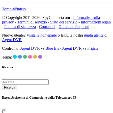
Torna all'inizio
© Copyright 2011-2026 iSpyConnect.com -
Informativa sulla
privacy
-
Termini di servizio
-
Stato del servizio
-
Informazioni legali
-
Politica di sicurezza
-
Contattaci
-
Domande frequenti
Nuovo utente?
Visita la homepage
o leggi la nostra
guida utente di
Agent DVR
Confronto:
Agent DVR vs Blue Iris
·
Agent DVR vs Frigate
Tema:
Ricerca
Ricerca
Exom Assistente di Connessione della Telecamera IP
IP