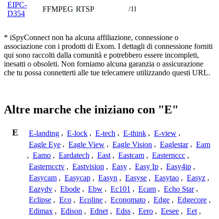
EIPC-
FFMPEG
RTSP
/11
D354
* iSpyConnect non ha alcuna affiliazione, connessione o
associazione con i prodotti di Exom. I dettagli di connessione forniti
qui sono raccolti dalla comunità e potrebbero essere incompleti,
inesatti o obsoleti. Non forniamo alcuna garanzia o assicurazione
che tu possa connetterti alle tue telecamere utilizzando questi URL.
Altre marche che iniziano con "E"
E
E-landing
,
E-lock
,
E-tech
,
E-think
,
E-view
,
Eagle Eye
,
Eagle View
,
Eagle Vision
,
Eaglestar
,
Eam
,
Eamo
,
Eardatech
,
East
,
Eastcam
,
Easternccc
,
Easterncctv
,
Eastvision
,
Easy
,
Easy Ip
,
Easy4ip
,
Easycam
,
Easycap
,
Easyn
,
Easyse
,
Easytao
,
Easyz
,
Eazydv
,
Ebode
,
Ebw
,
Ec101
,
Ecam
,
Echo Star
,
Eclipse
,
Eco
,
Ecoline
,
Economato
,
Edge
,
Edgecore
,
Edimax
,
Edison
,
Ednet
,
Edss
,
Eero
,
Eesee
,
Eet
,