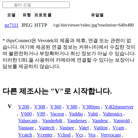
모델
유형
프로토콜
유알엘
JPEG
HTTP
pz7111
/cgi-bin/viewer/video.jpg?resolution=640x480
* iSpyConnect은 Vevotek의 제품과 제휴, 연결 또는 관련이 없
습니다. 여기에 제공된 연결 정보는 커뮤니티에서 수집한 것이
며 불완전하거나 부정확하거나 최신 정보가 아닐 수 있습니다.
이러한 URL을 사용하여 카메라에 연결할 수 있다는 보장이나
담보를 제공하지 않습니다.
다른 제조사는 "V"로 시작합니다.
V
V200
,
V308
,
V360
,
V380
,
V380pro
,
V4l2rtspserver
,
V600
,
V89
,
Vacron
,
Vaddio
,
Vahti
,
Valtronics
,
Valuecam
,
Vanderbilt
,
Vandersec
,
Vandesc
,
Vangold
,
Vantage
,
Vantech
,
Vastsee
,
Vatel
,
Vatilon
,
Vcam
,
Vcatch
,
Vcenter
,
Vchod
,
Vcs
,
Vea
,
Veevocam
,