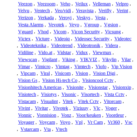
Veezon
,
Veezoom
,
Veho
,
Veilux
,
Velleman
,
Velpro
,
Velvu
,
Ventech
,
Veo/vidi
,
Veravista
,
Verifly
,
Verint
,
Verizon
,
Verkada
,
Veroyi
,
Veskys
,
Vesta
,
Vesta Alarms
,
Vevotek
,
Veyo
,
Vgroup
,
Vgsion
,
Vguard
,
Vhod
,
Vicom
,
Vicon Security
,
Vicsung
,
Victex
,
Victure
,
Videoiq
,
Videosec Security
,
Videotec
,
Videoteknika
,
Videotrend
,
Videotronik
,
Videra
,
Vidiline
,
Vido.at
,
Vidstar
,
Vidux
,
Viewmax
,
Viewscan
,
Vigilant
,
Viking
,
VIKVIZ
,
Vikylin
,
Vilar
,
Vimar
,
Vimicro
,
Vimtag
,
Vimtech
,
Viofo
,
Vip Vision
,
Vipcam
,
Viral
,
Visicom
,
Vision
,
Vision Digi
,
Vision Gs
,
Vision Hi-tech Co
,
Visioncool Cctv
,
Visionhitech Americas
,
Visionite
,
Visionstar
,
Visionxip
,
Visiotech
,
Visiotys
,
Visonic
,
Visortech
,
Vista Cctv
,
Vistacam
,
Visualint
,
Vitek
,
Vitek Cctv
,
Vitorcam
,
Vivint
,
Vivitar
,
Vivotek
,
Viziuuy
,
Vlc
,
Voger
,
Vonnic
,
Vonnision
,
Vonz
,
Voor/keuken
,
Voordeur
,
Voyager
,
Voycam
,
Voyo
,
Vpl
,
Vr Cam
,
Vr360
,
Vsc
,
Vstarcam
,
Vta
,
Vtech