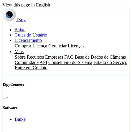
View this page in English
iSpy
Baixe
Guias do Usuário
Licenciamento
Comprar Licença
Gerenciar Licenças
Mais
Sobre
Recursos
Empresas
FAQ
Base de Dados de Câmeras
Comunidade
API
Conselheiro do Sistema
Estado do Serviço
Entre em Contato
iSpyConnect
Software
Baixe