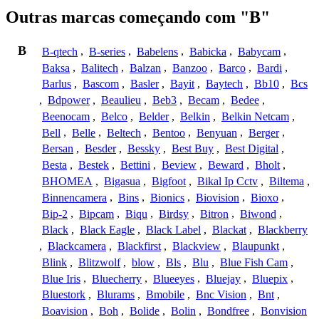
Outras marcas começando com "B"
B
B-qtech
,
B-series
,
Babelens
,
Babicka
,
Babycam
,
Baksa
,
Balitech
,
Balzan
,
Banzoo
,
Barco
,
Bardi
,
Barlus
,
Bascom
,
Basler
,
Bayit
,
Baytech
,
Bb10
,
Bcs
,
Bdpower
,
Beaulieu
,
Beb3
,
Becam
,
Bedee
,
Beenocam
,
Belco
,
Belder
,
Belkin
,
Belkin Netcam
,
Bell
,
Belle
,
Beltech
,
Bentoo
,
Benyuan
,
Berger
,
Bersan
,
Besder
,
Bessky
,
Best Buy
,
Best Digital
,
Besta
,
Bestek
,
Bettini
,
Beview
,
Beward
,
Bholt
,
BHOMEA
,
Bigasua
,
Bigfoot
,
Bikal Ip Cctv
,
Biltema
,
Binnencamera
,
Bins
,
Bionics
,
Biovision
,
Bioxo
,
Bip-2
,
Bipcam
,
Biqu
,
Birdsy
,
Bitron
,
Biwond
,
Black
,
Black Eagle
,
Black Label
,
Blackat
,
Blackberry
,
Blackcamera
,
Blackfirst
,
Blackview
,
Blaupunkt
,
Blink
,
Blitzwolf
,
blow
,
Bls
,
Blu
,
Blue Fish Cam
,
Blue Iris
,
Bluecherry
,
Blueeyes
,
Bluejay
,
Bluepix
,
Bluestork
,
Blurams
,
Bmobile
,
Bnc Vision
,
Bnt
,
Boavision
,
Boh
,
Bolide
,
Bolin
,
Bondfree
,
Bonvision