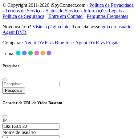
© Copyright 2011-2026 iSpyConnect.com -
Política de Privacidade
-
Termos de Serviço
-
Status do Serviço
-
Informações Legais
-
Política de Segurança
-
Entre em Contato
-
Perguntas Frequentes
Novo usuário?
Visite a página inicial
ou leia nosso
guia do usuário
Agent DVR
Comparar:
Agent DVR vs Blue Iris
·
Agent DVR vs Frigate
Tema:
Pesquisar
Pesquisar
Gerador de URL de Vídeo Bascom
IP
Nome de usuário