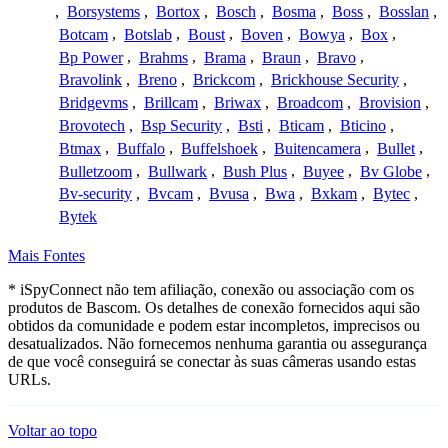
,
Borsystems
,
Bortox
,
Bosch
,
Bosma
,
Boss
,
Bosslan
,
Botcam
,
Botslab
,
Boust
,
Boven
,
Bowya
,
Box
,
Bp Power
,
Brahms
,
Brama
,
Braun
,
Bravo
,
Bravolink
,
Breno
,
Brickcom
,
Brickhouse Security
,
Bridgevms
,
Brillcam
,
Briwax
,
Broadcom
,
Brovision
,
Brovotech
,
Bsp Security
,
Bsti
,
Bticam
,
Bticino
,
Btmax
,
Buffalo
,
Buffelshoek
,
Buitencamera
,
Bullet
,
Bulletzoom
,
Bullwark
,
Bush Plus
,
Buyee
,
Bv Globe
,
Bv-security
,
Bvcam
,
Bvusa
,
Bwa
,
Bxkam
,
Bytec
,
Bytek
Mais Fontes
* iSpyConnect não tem afiliação, conexão ou associação com os
produtos de Bascom. Os detalhes de conexão fornecidos aqui são
obtidos da comunidade e podem estar incompletos, imprecisos ou
desatualizados. Não fornecemos nenhuma garantia ou assegurança
de que você conseguirá se conectar às suas câmeras usando estas
URLs.
Voltar ao topo