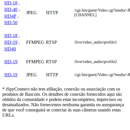
HD-18
,
HD-40
,
/cgi-bin/guest/Video.cgi?media
JPEG
HTTP
[CHANNEL]
HD4P
,
HD-50
HD-18
,
FFMPEG
RTSP
HD-19
,
/live/video_audio/profile1
HD40
FFMPEG
RTSP
HD-19
/live/video_audio/profile2
JPEG
HTTP
HD-19
/cgi-bin/guest/Video.cgi?media=
* iSpyConnect não tem afiliação, conexão ou associação com os
produtos de Bascom. Os detalhes de conexão fornecidos aqui são
obtidos da comunidade e podem estar incompletos, imprecisos ou
desatualizados. Não fornecemos nenhuma garantia ou assegurança
de que você conseguirá se conectar às suas câmeras usando estas
URLs.