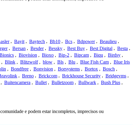
asler
,
Bayit
,
Baytech
,
Bb10
,
Bcs
,
Bdpower
,
Beaulieu
,
rger
,
Bersan
,
Besder
,
Bessky
,
Best Buy
,
Best Digital
,
Besta
,
Bionics
,
Biovision
,
Bioxo
,
Bip-2
,
Bipcam
,
Biqu
,
Birdsy
,
,
Blink
,
Blitzwolf
,
blow
,
Bls
,
Blu
,
Blue Fish Cam
,
Blue Iris
lin
,
Bondfree
,
Bonvision
,
Borsystems
,
Bortox
,
Bosch
,
Bravolink
,
Breno
,
Brickcom
,
Brickhouse Security
,
Bridgevms
,
,
Buitencamera
,
Bullet
,
Bulletzoom
,
Bullwark
,
Bush Plus
,
a comunidade e podem estar incompletos, imprecisos ou