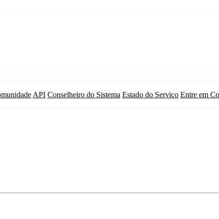
munidade
API
Conselheiro do Sistema
Estado do Serviço
Entre em Co