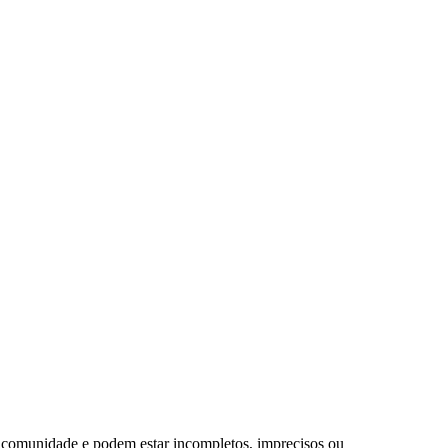
a comunidade e podem estar incompletos, imprecisos ou