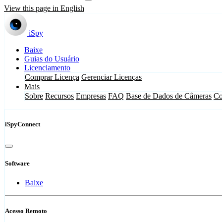
View this page in English
iSpy
Baixe
Guias do Usuário
Licenciamento
Comprar Licença
Gerenciar Licenças
Mais
Sobre
Recursos
Empresas
FAQ
Base de Dados de Câmeras
Co
iSpyConnect
Software
Baixe
Acesso Remoto