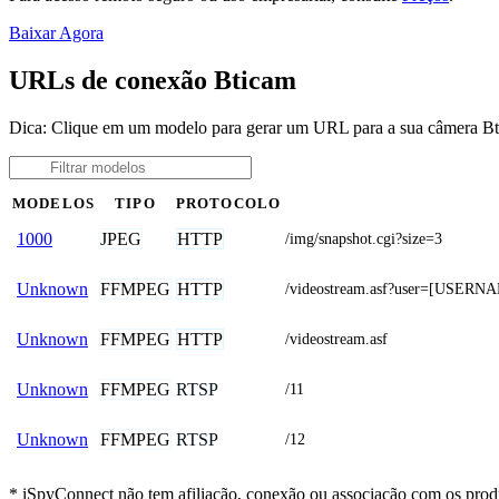
Baixar Agora
URLs de conexão Bticam
Dica: Clique em um modelo para gerar um URL para a sua câmera B
MODELOS
TIPO
PROTOCOLO
JPEG
HTTP
1000
/img/snapshot.cgi?size=3
FFMPEG
HTTP
Unknown
/videostream.asf?user=[USER
FFMPEG
HTTP
Unknown
/videostream.asf
FFMPEG
RTSP
Unknown
/11
FFMPEG
RTSP
Unknown
/12
* iSpyConnect não tem afiliação, conexão ou associação com os prod