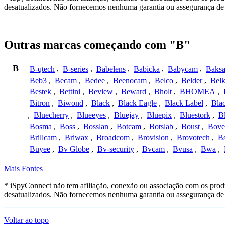
desatualizados. Não fornecemos nenhuma garantia ou assegurança de 
Outras marcas começando com "B"
B
B-qtech
,
B-series
,
Babelens
,
Babicka
,
Babycam
,
Baks
Beb3
,
Becam
,
Bedee
,
Beenocam
,
Belco
,
Belder
,
Belk
Bestek
,
Bettini
,
Beview
,
Beward
,
Bholt
,
BHOMEA
,
Bitron
,
Biwond
,
Black
,
Black Eagle
,
Black Label
,
Bla
,
Bluecherry
,
Blueeyes
,
Bluejay
,
Bluepix
,
Bluestork
,
B
Bosma
,
Boss
,
Bosslan
,
Botcam
,
Botslab
,
Boust
,
Bove
Brillcam
,
Briwax
,
Broadcom
,
Brovision
,
Brovotech
,
Bs
Buyee
,
Bv Globe
,
Bv-security
,
Bvcam
,
Bvusa
,
Bwa
,
Mais Fontes
* iSpyConnect não tem afiliação, conexão ou associação com os prod
desatualizados. Não fornecemos nenhuma garantia ou assegurança de 
Voltar ao topo