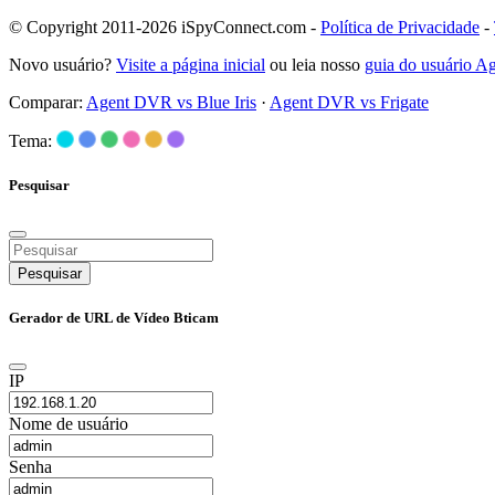
© Copyright 2011-2026 iSpyConnect.com -
Política de Privacidade
-
Novo usuário?
Visite a página inicial
ou leia nosso
guia do usuário 
Comparar:
Agent DVR vs Blue Iris
·
Agent DVR vs Frigate
Tema:
Pesquisar
Pesquisar
Gerador de URL de Vídeo Bticam
IP
Nome de usuário
Senha