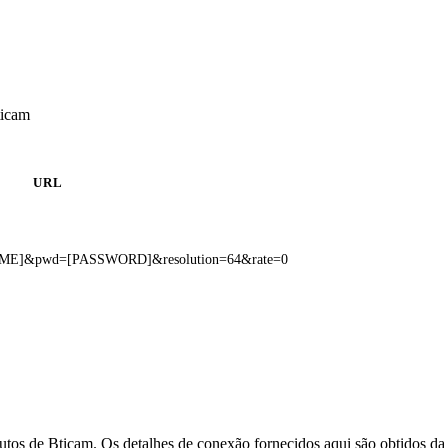
ticam
URL
NAME]&pwd=[PASSWORD]&resolution=64&rate=0
utos de Bticam. Os detalhes de conexão fornecidos aqui são obtidos d