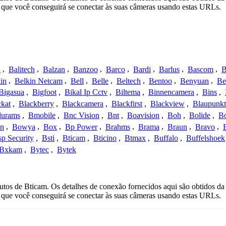
que você conseguirá se conectar às suas câmeras usando estas URLs.
a
,
Balitech
,
Balzan
,
Banzoo
,
Barco
,
Bardi
,
Barlus
,
Bascom
,
B
in
,
Belkin Netcam
,
Bell
,
Belle
,
Beltech
,
Bentoo
,
Benyuan
,
Be
Bigasua
,
Bigfoot
,
Bikal Ip Cctv
,
Biltema
,
Binnencamera
,
Bins
,
ckat
,
Blackberry
,
Blackcamera
,
Blackfirst
,
Blackview
,
Blaupunkt
lurams
,
Bmobile
,
Bnc Vision
,
Bnt
,
Boavision
,
Boh
,
Bolide
,
Bo
n
,
Bowya
,
Box
,
Bp Power
,
Brahms
,
Brama
,
Braun
,
Bravo
,
p Security
,
Bsti
,
Bticam
,
Bticino
,
Btmax
,
Buffalo
,
Buffelshoek
Bxkam
,
Bytec
,
Bytek
utos de Bticam. Os detalhes de conexão fornecidos aqui são obtidos d
que você conseguirá se conectar às suas câmeras usando estas URLs.