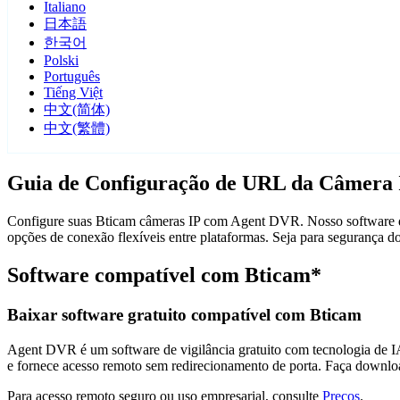
Italiano
日本語
한국어
Polski
Português
Tiếng Việt
中文(简体)
中文(繁體)
Guia de Configuração de URL da Câmera 
Configure suas Bticam câmeras IP com Agent DVR. Nosso software de 
opções de conexão flexíveis entre plataformas. Seja para segurança 
Software compatível com Bticam*
Baixar software gratuito compatível com Bticam
Agent DVR é um software de vigilância gratuito com tecnologia de IA 
e fornece acesso remoto sem redirecionamento de porta. Faça downlo
Para acesso remoto seguro ou uso empresarial, consulte
Preços
.