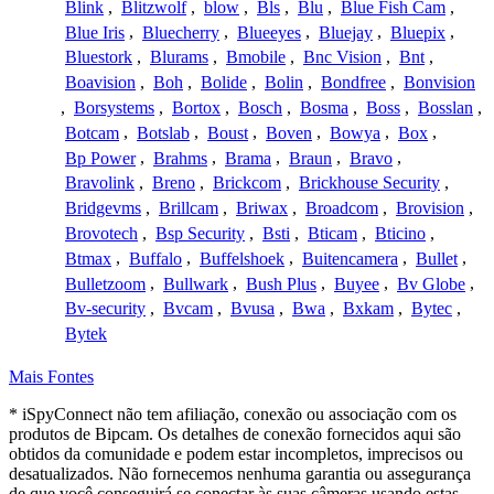
Blink
,
Blitzwolf
,
blow
,
Bls
,
Blu
,
Blue Fish Cam
,
Blue Iris
,
Bluecherry
,
Blueeyes
,
Bluejay
,
Bluepix
,
Bluestork
,
Blurams
,
Bmobile
,
Bnc Vision
,
Bnt
,
Boavision
,
Boh
,
Bolide
,
Bolin
,
Bondfree
,
Bonvision
,
Borsystems
,
Bortox
,
Bosch
,
Bosma
,
Boss
,
Bosslan
,
Botcam
,
Botslab
,
Boust
,
Boven
,
Bowya
,
Box
,
Bp Power
,
Brahms
,
Brama
,
Braun
,
Bravo
,
Bravolink
,
Breno
,
Brickcom
,
Brickhouse Security
,
Bridgevms
,
Brillcam
,
Briwax
,
Broadcom
,
Brovision
,
Brovotech
,
Bsp Security
,
Bsti
,
Bticam
,
Bticino
,
Btmax
,
Buffalo
,
Buffelshoek
,
Buitencamera
,
Bullet
,
Bulletzoom
,
Bullwark
,
Bush Plus
,
Buyee
,
Bv Globe
,
Bv-security
,
Bvcam
,
Bvusa
,
Bwa
,
Bxkam
,
Bytec
,
Bytek
Mais Fontes
* iSpyConnect não tem afiliação, conexão ou associação com os
produtos de Bipcam. Os detalhes de conexão fornecidos aqui são
obtidos da comunidade e podem estar incompletos, imprecisos ou
desatualizados. Não fornecemos nenhuma garantia ou assegurança
de que você conseguirá se conectar às suas câmeras usando estas