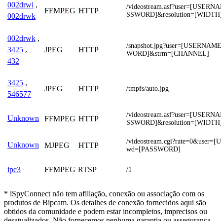
002drwi
,
/videostream.asf?user=[USER
FFMPEG
HTTP
SSWORD]&resolution=[WIDTH
002drwk
002drwk
,
/snapshot.jpg?user=[USERNA
JPEG
HTTP
3425
,
WORD]&strm=[CHANNEL]
432
3425
,
JPEG
HTTP
/tmpfs/auto.jpg
546577
/videostream.asf?user=[USER
Unknown
FFMPEG
HTTP
SSWORD]&resolution=[WIDTH
/videostream.cgi?rate=0&use
Unknown
MJPEG
HTTP
wd=[PASSWORD]
FFMPEG
RTSP
ipc3
/1
* iSpyConnect não tem afiliação, conexão ou associação com os
produtos de Bipcam. Os detalhes de conexão fornecidos aqui são
obtidos da comunidade e podem estar incompletos, imprecisos ou
desatualizados. Não fornecemos nenhuma garantia ou assegurança