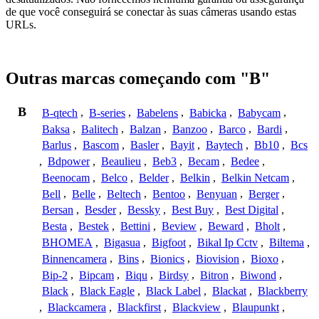
de que você conseguirá se conectar às suas câmeras usando estas
URLs.
Outras marcas começando com "B"
B
B-qtech
,
B-series
,
Babelens
,
Babicka
,
Babycam
,
Baksa
,
Balitech
,
Balzan
,
Banzoo
,
Barco
,
Bardi
,
Barlus
,
Bascom
,
Basler
,
Bayit
,
Baytech
,
Bb10
,
Bcs
,
Bdpower
,
Beaulieu
,
Beb3
,
Becam
,
Bedee
,
Beenocam
,
Belco
,
Belder
,
Belkin
,
Belkin Netcam
,
Bell
,
Belle
,
Beltech
,
Bentoo
,
Benyuan
,
Berger
,
Bersan
,
Besder
,
Bessky
,
Best Buy
,
Best Digital
,
Besta
,
Bestek
,
Bettini
,
Beview
,
Beward
,
Bholt
,
BHOMEA
,
Bigasua
,
Bigfoot
,
Bikal Ip Cctv
,
Biltema
,
Binnencamera
,
Bins
,
Bionics
,
Biovision
,
Bioxo
,
Bip-2
,
Bipcam
,
Biqu
,
Birdsy
,
Bitron
,
Biwond
,
Black
,
Black Eagle
,
Black Label
,
Blackat
,
Blackberry
,
Blackcamera
,
Blackfirst
,
Blackview
,
Blaupunkt
,