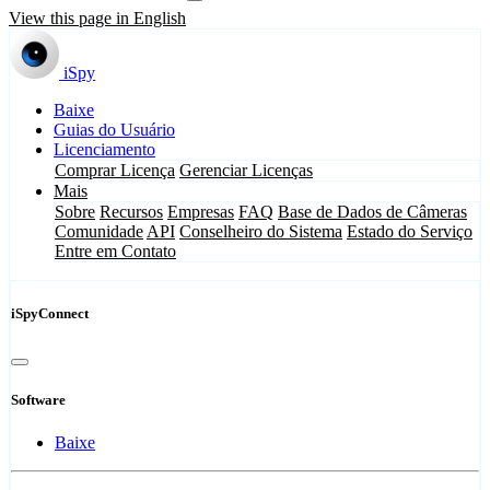
View this page in English
iSpy
Baixe
Guias do Usuário
Licenciamento
Comprar Licença
Gerenciar Licenças
Mais
Sobre
Recursos
Empresas
FAQ
Base de Dados de Câmeras
Comunidade
API
Conselheiro do Sistema
Estado do Serviço
Entre em Contato
iSpyConnect
Software
Baixe