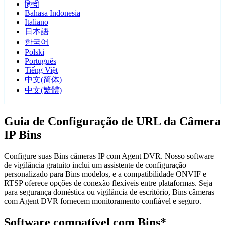
हिन्दी
Bahasa Indonesia
Italiano
日本語
한국어
Polski
Português
Tiếng Việt
中文(简体)
中文(繁體)
Guia de Configuração de URL da Câmera
IP Bins
Configure suas Bins câmeras IP com Agent DVR. Nosso software
de vigilância gratuito inclui um assistente de configuração
personalizado para Bins modelos, e a compatibilidade ONVIF e
RTSP oferece opções de conexão flexíveis entre plataformas. Seja
para segurança doméstica ou vigilância de escritório, Bins câmeras
com Agent DVR fornecem monitoramento confiável e seguro.
Software compatível com Bins*