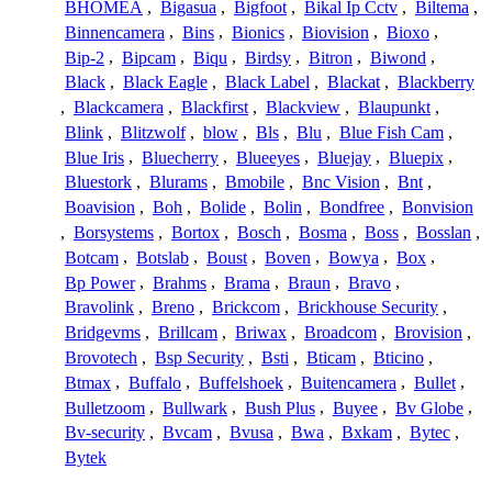
BHOMEA
,
Bigasua
,
Bigfoot
,
Bikal Ip Cctv
,
Biltema
,
Binnencamera
,
Bins
,
Bionics
,
Biovision
,
Bioxo
,
Bip-2
,
Bipcam
,
Biqu
,
Birdsy
,
Bitron
,
Biwond
,
Black
,
Black Eagle
,
Black Label
,
Blackat
,
Blackberry
,
Blackcamera
,
Blackfirst
,
Blackview
,
Blaupunkt
,
Blink
,
Blitzwolf
,
blow
,
Bls
,
Blu
,
Blue Fish Cam
,
Blue Iris
,
Bluecherry
,
Blueeyes
,
Bluejay
,
Bluepix
,
Bluestork
,
Blurams
,
Bmobile
,
Bnc Vision
,
Bnt
,
Boavision
,
Boh
,
Bolide
,
Bolin
,
Bondfree
,
Bonvision
,
Borsystems
,
Bortox
,
Bosch
,
Bosma
,
Boss
,
Bosslan
,
Botcam
,
Botslab
,
Boust
,
Boven
,
Bowya
,
Box
,
Bp Power
,
Brahms
,
Brama
,
Braun
,
Bravo
,
Bravolink
,
Breno
,
Brickcom
,
Brickhouse Security
,
Bridgevms
,
Brillcam
,
Briwax
,
Broadcom
,
Brovision
,
Brovotech
,
Bsp Security
,
Bsti
,
Bticam
,
Bticino
,
Btmax
,
Buffalo
,
Buffelshoek
,
Buitencamera
,
Bullet
,
Bulletzoom
,
Bullwark
,
Bush Plus
,
Buyee
,
Bv Globe
,
Bv-security
,
Bvcam
,
Bvusa
,
Bwa
,
Bxkam
,
Bytec
,
Bytek