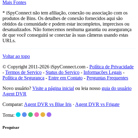
Mais Fontes
* iSpyConnect não tem afiliação, conexão ou associação com os
produtos de Bins. Os detalhes de conexão fornecidos aqui são
obtidos da comunidade e podem estar incompletos, imprecisos ou
desatualizados. Não fornecemos nenhuma garantia ou assegurança
de que você conseguirá se conectar às suas câmeras usando estas
URLs.
Voltar ao topo
© Copyright 2011-2026 iSpyConnect.com -
Política de Privacidade
-
Termos de Serviço
-
Status do Serviço
-
Informações Legais
-
Política de Segurança
-
Entre em Contato
-
Perguntas Frequentes
Novo usuário?
Visite a página inicial
ou leia nosso
guia do usuário
Agent DVR
Comparar:
Agent DVR vs Blue Iris
·
Agent DVR vs Frigate
Tema:
Pesquisar