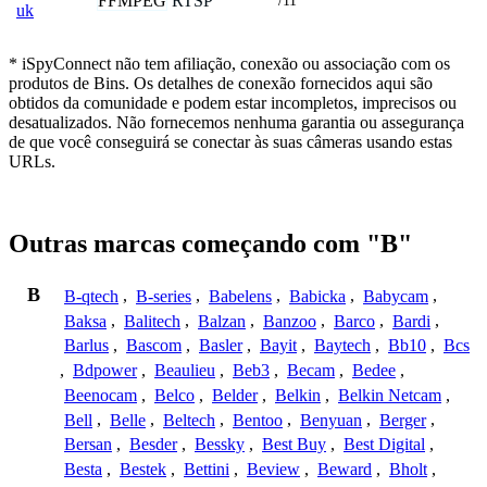
FFMPEG
RTSP
/11
uk
* iSpyConnect não tem afiliação, conexão ou associação com os
produtos de Bins. Os detalhes de conexão fornecidos aqui são
obtidos da comunidade e podem estar incompletos, imprecisos ou
desatualizados. Não fornecemos nenhuma garantia ou assegurança
de que você conseguirá se conectar às suas câmeras usando estas
URLs.
Outras marcas começando com "B"
B
B-qtech
,
B-series
,
Babelens
,
Babicka
,
Babycam
,
Baksa
,
Balitech
,
Balzan
,
Banzoo
,
Barco
,
Bardi
,
Barlus
,
Bascom
,
Basler
,
Bayit
,
Baytech
,
Bb10
,
Bcs
,
Bdpower
,
Beaulieu
,
Beb3
,
Becam
,
Bedee
,
Beenocam
,
Belco
,
Belder
,
Belkin
,
Belkin Netcam
,
Bell
,
Belle
,
Beltech
,
Bentoo
,
Benyuan
,
Berger
,
Bersan
,
Besder
,
Bessky
,
Best Buy
,
Best Digital
,
Besta
,
Bestek
,
Bettini
,
Beview
,
Beward
,
Bholt
,