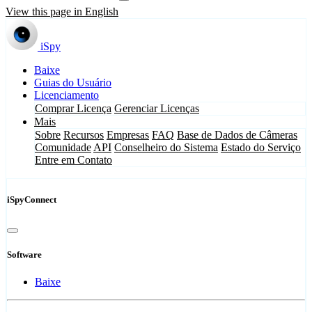
View this page in English
iSpy
Baixe
Guias do Usuário
Licenciamento
Comprar Licença
Gerenciar Licenças
Mais
Sobre
Recursos
Empresas
FAQ
Base de Dados de Câmeras
Comunidade
API
Conselheiro do Sistema
Estado do Serviço
Entre em Contato
iSpyConnect
Software
Baixe