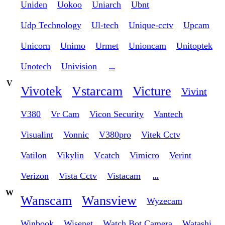
Uniden
Uokoo
Uniarch
Ubnt
Udp Technology
Ul-tech
Unique-cctv
Upcam
Unicorn
Unimo
Urmet
Unioncam
Unitoptek
Unotech
Univision
...
V
Vivotek
Vstarcam
Victure
Vivint
V380
Vr Cam
Vicon Security
Vantech
Visualint
Vonnic
V380pro
Vitek Cctv
Vatilon
Vikylin
Vcatch
Vimicro
Verint
Verizon
Vista Cctv
Vistacam
...
W
Wanscam
Wansview
Wyzecam
Winbook
Wisenet
Watch Bot Camera
Watashi