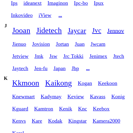
Ips
ideanext
Imaginon
Ipc-bo
Ipux
Inkovideo
iView
...
J
Jooan
Jidetech
Jaycar
Jvc
Jennov
Jienuo
Jovision
Jortan
Juan
Jwcam
Jetview
Jmk
Jsw
Jrc Tokki
Jenimex
Jtech
Jaytech
Jen-fu
Japan
Jbp
...
K
Kkmoon
Kaikong
Kogan
Keekoon
Knewmart
Kadymay
Keview
Kavass
Konig
Kguard
Kamtron
Kenik
Knc
Keebox
Kenvs
Kare
Kodak
Kingstar
Kamera2000