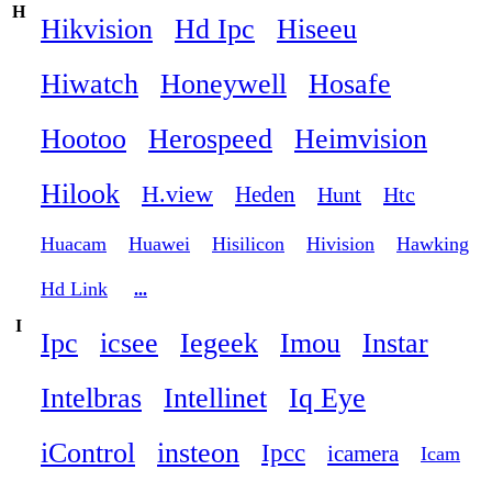
H
Hikvision
Hd Ipc
Hiseeu
Hiwatch
Honeywell
Hosafe
Hootoo
Herospeed
Heimvision
Hilook
H.view
Heden
Hunt
Htc
Huacam
Huawei
Hisilicon
Hivision
Hawking
Hd Link
...
I
Ipc
icsee
Iegeek
Imou
Instar
Intelbras
Intellinet
Iq Eye
iControl
insteon
Ipcc
icamera
Icam