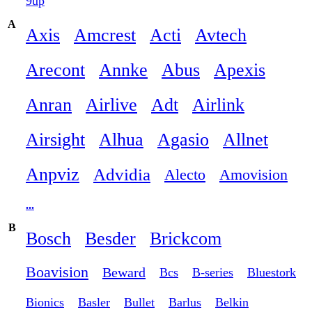
9up
A
Axis
Amcrest
Acti
Avtech
Arecont
Annke
Abus
Apexis
Anran
Airlive
Adt
Airlink
Airsight
Alhua
Agasio
Allnet
Anpviz
Advidia
Alecto
Amovision
...
B
Bosch
Besder
Brickcom
Boavision
Beward
Bcs
B-series
Bluestork
Bionics
Basler
Bullet
Barlus
Belkin