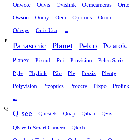
Onwote
Ouvis
Ovislink
Oemcameras
Orite
Owsoo
Omny
Oem
Optimus
Orion
Odesys
Onix Usa
...
P
Panasonic
Planet
Pelco
Polaroid
Planex
Pixord
Pni
Provision
Pelco Sarix
Pyle
Phylink
P2p
Plv
Praxis
Plenty
Polyvision
Ptzoptics
Procctv
Pixpo
Prolink
...
Q
Q-see
Questek
Qnap
Qihan
Qvis
Q6 Wifi Smart Camera
Qtech