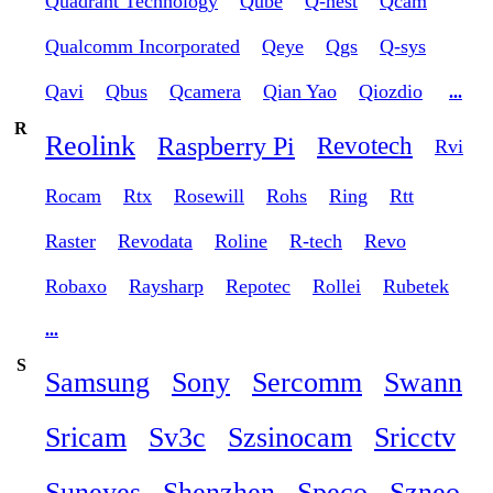
Quadrant Technology
Qube
Q-nest
Qcam
Qualcomm Incorporated
Qeye
Qgs
Q-sys
Qavi
Qbus
Qcamera
Qian Yao
Qiozdio
...
R
Reolink
Raspberry Pi
Revotech
Rvi
Rocam
Rtx
Rosewill
Rohs
Ring
Rtt
Raster
Revodata
Roline
R-tech
Revo
Robaxo
Raysharp
Repotec
Rollei
Rubetek
...
S
Samsung
Sony
Sercomm
Swann
Sricam
Sv3c
Szsinocam
Sricctv
Suneyes
Shenzhen
Speco
Szneo