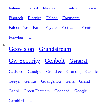
Faleemi
Fanvil
Flexwatch
Funlux
Funxwe
Fisotech
F-series
Falcon
Focuscam
Falcon Eye
Fam
Fayele
Forticam
Frente
Fuswlan
...
G
Geovision
Grandstream
Gw Security
Genbolt
General
Gadspot
Guudgo
Grandtec
Grundig
Gadnic
Geeya
Genius
Guangzhou
Ganz
Grand
Geeni
Green Feathers
Goahead
Google
Gembird
...