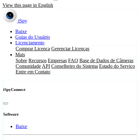
View this page in English
iSpy
Baixe
Guias do Usuário
Licenciamento
Comprar Licença
Gerenciar Licenças
Mais
Sobre
Recursos
Empresas
FAQ
Base de Dados de Câmeras
Comunidade
API
Conselheiro do Sistema
Estado do Serviço
Entre em Contato
iSpyConnect
Software
Baixe