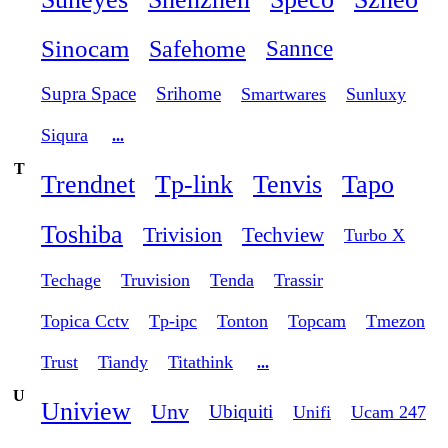
Sinocam
Safehome
Sannce
Supra Space
Srihome
Smartwares
Sunluxy
Siqura
...
T
Trendnet
Tp-link
Tenvis
Tapo
Toshiba
Trivision
Techview
Turbo X
Techage
Truvision
Tenda
Trassir
Topica Cctv
Tp-ipc
Tonton
Topcam
Tmezon
Trust
Tiandy
Titathink
...
U
Uniview
Unv
Ubiquiti
Unifi
Ucam 247