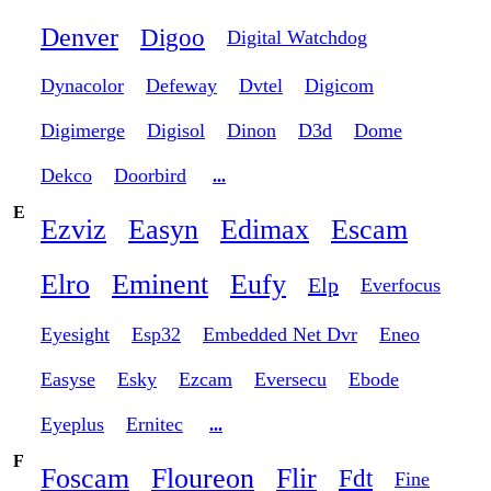
Denver
Digoo
Digital Watchdog
Dynacolor
Defeway
Dvtel
Digicom
Digimerge
Digisol
Dinon
D3d
Dome
Dekco
Doorbird
...
E
Ezviz
Easyn
Edimax
Escam
Elro
Eminent
Eufy
Elp
Everfocus
Eyesight
Esp32
Embedded Net Dvr
Eneo
Easyse
Esky
Ezcam
Eversecu
Ebode
Eyeplus
Ernitec
...
F
Foscam
Floureon
Flir
Fdt
Fine