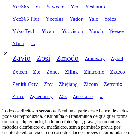
Ycc365
Yi
Yawcam
Ycc
Yeskamo
Ycc365 Plus
Yccplus
Yudor
Yale
Yoics
Yoko Tech
Yicam
Yucvision
Yunch
Yeesee
Yhdo
...
Z
Zavio
Zosi
Zmodo
Zoneway
Zyxel
Zxtech
Zte
Zonet
Zilink
Zintronic
Zkteco
Zenith Cctv
Znv
Zhejiang
Zicom
Zetronix
Zonx
Zysecurity
Z5s
Zee Cure
...
Todos os direitos reservados. Nenhuma parte deste banco de dados
pode ser reproduzida, distribuída ou transmitida de qualquer forma
ou por qualquer meio, incluindo fotocópia, gravação ou outros
métodos eletrônicos ou mecânicos, sem a permissão prévia por
escrito do editor, exceto no caso de citações breves incorporadas em