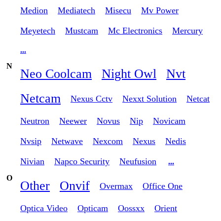
Medion
Mediatech
Misecu
Mv Power
Meyetech
Mustcam
Mc Electronics
Mercury
...
N
Neo Coolcam
Night Owl
Nvt
Netcam
Nexus Cctv
Nexxt Solution
Netcat
Neutron
Neewer
Novus
Nip
Novicam
Nvsip
Netwave
Nexcom
Nexus
Nedis
Nivian
Napco Security
Neufusion
...
O
Other
Onvif
Overmax
Office One
Optica Video
Opticam
Oossxx
Orient