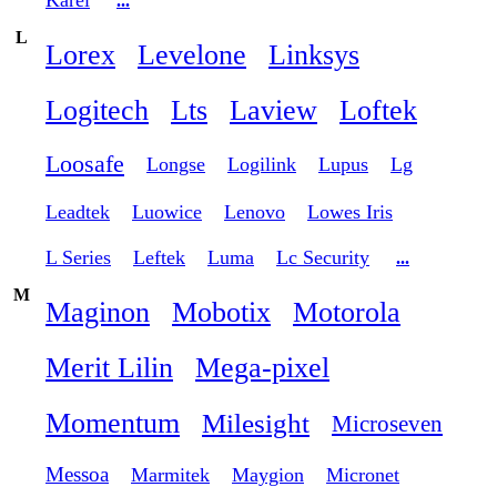
Karel
...
L
Lorex
Levelone
Linksys
Logitech
Lts
Laview
Loftek
Loosafe
Longse
Logilink
Lupus
Lg
Leadtek
Luowice
Lenovo
Lowes Iris
L Series
Leftek
Luma
Lc Security
...
M
Maginon
Mobotix
Motorola
Merit Lilin
Mega-pixel
Momentum
Milesight
Microseven
Messoa
Marmitek
Maygion
Micronet