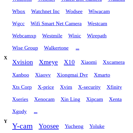
Wbox
Watchnet Inc
Wodsee
Wiwacam
Wgcc
Wifi Smart Net Camera
Westcam
Webcamxp
Westmile
Winic
Wirepath
Wise Group
Walkertone
...
X
Xvision
Xmeye
X10
Xiaomi
Xxcamera
Xanboo
Xiaovv
Xiongmai Dvr
Xmarto
Xts Corp
X-price
Xvim
X-security
Xfinity
Xseries
Xenocam
Xin Ling
Xipcam
Xenta
Xgody
...
Y
Y-cam
Yoosee
Yucheng
Yoluke