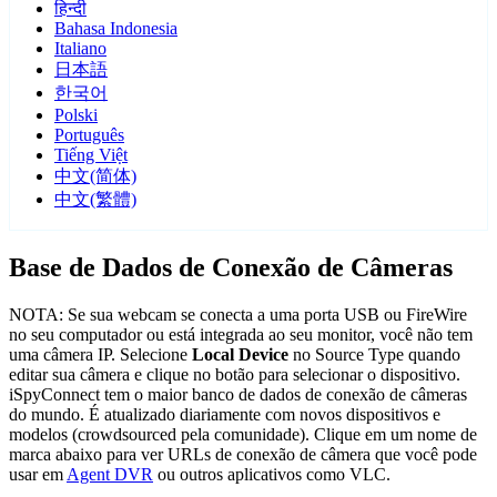
हिन्दी
Bahasa Indonesia
Italiano
日本語
한국어
Polski
Português
Tiếng Việt
中文(简体)
中文(繁體)
Base de Dados de Conexão de Câmeras
NOTA: Se sua webcam se conecta a uma porta USB ou FireWire
no seu computador ou está integrada ao seu monitor, você não tem
uma câmera IP. Selecione
Local Device
no Source Type quando
editar sua câmera e clique no botão para selecionar o dispositivo.
iSpyConnect tem o maior banco de dados de conexão de câmeras
do mundo. É atualizado diariamente com novos dispositivos e
modelos (crowdsourced pela comunidade). Clique em um nome de
marca abaixo para ver URLs de conexão de câmera que você pode
usar em
Agent DVR
ou outros aplicativos como VLC.