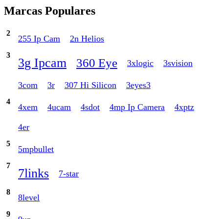
Marcas Populares
2
255 Ip Cam
2n Helios
3
3g Ipcam
360 Eye
3xlogic
3svision
3com
3r
307 Hi Silicon
3eyes3
4
4xem
4ucam
4sdot
4mp Ip Camera
4xptz
4er
5
5mpbullet
7
7links
7-star
8
8level
9