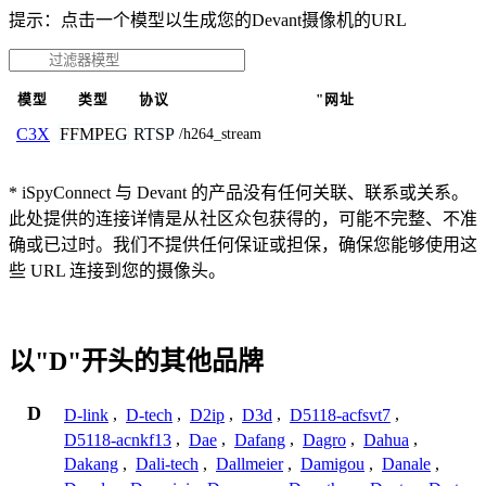
提示：点击一个模型以生成您的Devant摄像机的URL
模型
类型
协议
"网址
FFMPEG
RTSP
C3X
/h264_stream
* iSpyConnect 与 Devant 的产品没有任何关联、联系或关系。
此处提供的连接详情是从社区众包获得的，可能不完整、不准
确或已过时。我们不提供任何保证或担保，确保您能够使用这
些 URL 连接到您的摄像头。
以"D"开头的其他品牌
D
D-link
,
D-tech
,
D2ip
,
D3d
,
D5118-acfsvt7
,
D5118-acnkf13
,
Dae
,
Dafang
,
Dagro
,
Dahua
,
Dakang
,
Dali-tech
,
Dallmeier
,
Damigou
,
Danale
,