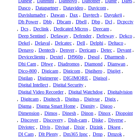
Danele
,
Danmini
,
Dannovo
,
Danother
,
Dante
,
Darts
,
Dasco
,
Datapartner
,
Datavideo
,
Davicom
,
Davislumadvr
,
Dawan
,
Dax
,
Daytech
,
Dayukeji
,
Db Power
,
Dbb
,
Dbcam
,
Dbell
,
Dbp
,
Dcl
,
Dcpcctv
,
Dcs
,
Declink
,
Dedicated Micros
,
Deecam
,
Deep Sentinel
,
Defaway
,
Defender
,
Defeway
,
Dekco
,
Dekel
,
Delaval
,
Delcatec
,
Dell
,
Delphi
,
Deltaco
,
Denavo
,
Dentech
,
Denver
,
Dericam
,
Detec
,
Devant
,
Deviceclientq
,
Dextel
,
Df960p
,
Dgsol
,
Dharmesh
,
Dhi Cam
,
Dhwe
,
Diadromos
,
Diamond
,
Dianwan
,
Dico-800
,
Digicam
,
Digicom
,
Digihero
,
Digijet
,
Digilan
,
Digimerge
,
DIGIMORE
,
Digisol
,
Digital Intellect
,
Digital Security
,
Digital Video Recorder
,
Digital Watchdog
,
Digitalvision
,
Digitcam
,
Digitech
,
Digitus
,
Digivue
,
Digix
,
Digma
,
Digma Smart Home
,
Dignity
,
Digoo
,
Dimension
,
Dimos
,
Dinesh
,
Dinon
,
Dinox
,
Diopoint
,
Discover
,
Discovery
,
Dish-cam
,
Diske
,
Diverse
,
Diviotec
,
Divis
,
Divisat
,
Dixie
,
Dizink
,
Dkseg
,
Dl Cam
,
Dlt Plenty
,
Dm365 Ipnc
,
Dmp
,
Dmzok
,