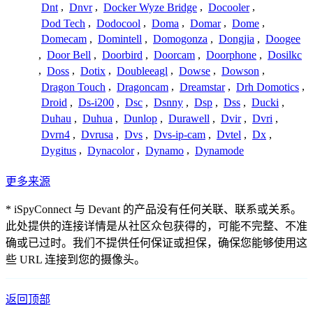
Dnt
,
Dnvr
,
Docker Wyze Bridge
,
Docooler
,
Dod Tech
,
Dodocool
,
Doma
,
Domar
,
Dome
,
Domecam
,
Domintell
,
Domogonza
,
Dongjia
,
Doogee
,
Door Bell
,
Doorbird
,
Doorcam
,
Doorphone
,
Dosilkc
,
Doss
,
Dotix
,
Doubleeagl
,
Dowse
,
Dowson
,
Dragon Touch
,
Dragoncam
,
Dreamstar
,
Drh Domotics
,
Droid
,
Ds-i200
,
Dsc
,
Dsnny
,
Dsp
,
Dss
,
Ducki
,
Duhau
,
Duhua
,
Dunlop
,
Durawell
,
Dvir
,
Dvri
,
Dvrn4
,
Dvrusa
,
Dvs
,
Dvs-ip-cam
,
Dvtel
,
Dx
,
Dygitus
,
Dynacolor
,
Dynamo
,
Dynamode
更多来源
* iSpyConnect 与 Devant 的产品没有任何关联、联系或关系。
此处提供的连接详情是从社区众包获得的，可能不完整、不准
确或已过时。我们不提供任何保证或担保，确保您能够使用这
些 URL 连接到您的摄像头。
返回顶部