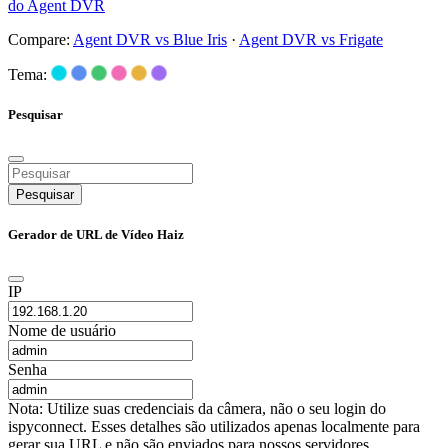
do Agent DVR
Compare:
Agent DVR vs Blue Iris
·
Agent DVR vs Frigate
Tema:
Pesquisar
Pesquisar
Gerador de URL de Vídeo Haiz
IP
Nome de usuário
Senha
Nota: Utilize suas credenciais da câmera, não o seu login do
ispyconnect. Esses detalhes são utilizados apenas localmente para
gerar sua URL e não são enviados para nossos servidores.