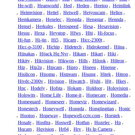
He-wifi
,
Heanworld
,
Hed
,
Heden
,
Heetoo
,
Heimlink
,
Heimvision
,
Heitel
,
Heiwell
,
Heiyoucam
,
Helios
,
Hemkamera
,
Henelec
,
Hengda
,
Hengstar
,
Hennda
,
Hensel
,
Herkules
,
Herospeed
,
Hesa
,
Hesavision
,
Hessu
,
Hexa
,
Heystop
,
Hfws
,
Hhi
,
Hi-focus
,
Hi-fun
,
Hi-jin
,
Hi5
,
Hicam
,
Hicc-2300t
,
Hicc-p-3100
,
Hichip
,
Hidetech
,
Hidrokemel
,
Hiina
,
Hiinakas
,
Hijack Hq Nvr
,
Hikam
,
Hikari
,
Hiki
,
Hikity
,
Hikvision
,
Hikwon
,
Hills
,
Hilook
,
Hiltron
,
Hip
,
Hip2p
,
Hipcam
,
Hipro
,
Hiseeu
,
Hisense
,
Hisilicon
,
Hisomu
,
Histream
,
Hisung
,
Hitek
,
Hitron
,
Hivdc-2300v
,
Hivision
,
Hiwatch
,
Hjshi
,
Hjt
,
Hkes
,
Hnc
,
Hodely
,
Hofsta
,
Hokam
,
Holdoor
,
Holovision
,
Holowits
,
Home Life
,
Home-it
,
Homecare
,
Homedia
,
Homeguard
,
Homeseer
,
Homeviz
,
Homewizard
,
Honestech
,
Honeywell
,
Hongda
,
Hongjingtian
,
Honic
,
Hootoo
,
Hopeway
,
Hopewell-cctv.com
,
Horstek
,
Hosafe
,
Hosftra
,
Hoswell
,
Hotfun
,
Hozelec
,
Hp
,
Hqcam
,
Hqvision
,
Hr04
,
Hrv
,
Hs Ip Camera
,