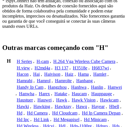
* iSpyConnect não tem afiliação, conexão ou associação com os
produtos da Haiz. Os detalhes de conexão fornecidos aqui são
obtidos de forma colaborativa pela comunidade e podem estar
incompletos, imprecisos ou desatualizados. Não fornecemos garantia
ou garantia de que você conseguirá se conectar às suas câmeras
usando esses URLs.
Outras marcas começando com "H"
H
H Series
,
H-cam
,
H.264 Vga Wireless Cube Camera
,
H.view
,
H2md4a
,
H3 137
,
H3518e
,
H6837wi
,
Hacon
,
Hai
,
Haivison
,
Haiz
,
Hama
,
Hamlet
,
Hamrabi
,
Hamrol
,
Hamrolte
,
Hanbang
,
Handy Ip Cam
,
Hangzhou
,
Hanhwa
,
Hanlin
,
Hanwei
,
Hanwha
,
Harex
,
Hatake
,
Haucam
,
Hauppauge
,
Haustuer
,
Hauwei
,
Hawk
,
Hawk Vision
,
Hawkcam
,
Hawki
,
Hawking
,
Hawkray
,
Hawq
,
Hayear
,
Hbell
,
Hd
,
Hd Camera
,
Hd Cloudcam
,
Hd Ip Camera Depan
,
Hd Ipc
,
Hd Link
,
Hd Megapixel
,
Hd Minicam
,
Hd Wireless
,
Hdcvi
,
Hdl
,
Hdp-1100pt
,
Hdpro
,
Hds
,