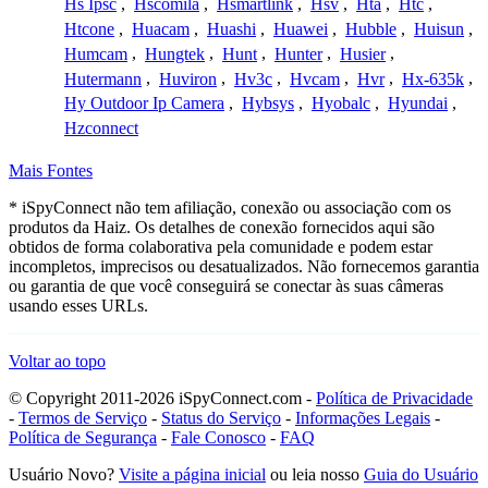
Hs Ipsc
,
Hscomila
,
Hsmartlink
,
Hsv
,
Hta
,
Htc
,
Htcone
,
Huacam
,
Huashi
,
Huawei
,
Hubble
,
Huisun
,
Humcam
,
Hungtek
,
Hunt
,
Hunter
,
Husier
,
Hutermann
,
Huviron
,
Hv3c
,
Hvcam
,
Hvr
,
Hx-635k
,
Hy Outdoor Ip Camera
,
Hybsys
,
Hyobalc
,
Hyundai
,
Hzconnect
Mais Fontes
* iSpyConnect não tem afiliação, conexão ou associação com os
produtos da Haiz. Os detalhes de conexão fornecidos aqui são
obtidos de forma colaborativa pela comunidade e podem estar
incompletos, imprecisos ou desatualizados. Não fornecemos garantia
ou garantia de que você conseguirá se conectar às suas câmeras
usando esses URLs.
Voltar ao topo
© Copyright 2011-2026 iSpyConnect.com -
Política de Privacidade
-
Termos de Serviço
-
Status do Serviço
-
Informações Legais
-
Política de Segurança
-
Fale Conosco
-
FAQ
Usuário Novo?
Visite a página inicial
ou leia nosso
Guia do Usuário