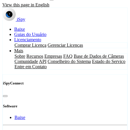
View this page in English
iSpy
Baixe
Guias do Usuário
Licenciamento
Comprar Licença
Gerenciar Licenças
Mais
Sobre
Recursos
Empresas
FAQ
Base de Dados de Câmeras
Comunidade
API
Conselheiro do Sistema
Estado do Serviço
Entre em Contato
iSpyConnect
Software
Baixe