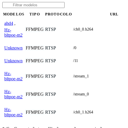
MODELOS
TIPO
PROTOCOLO
URL
ahd4
,
FFMPEG
RTSP
/ch0_0.h264
Hz-
bltpoe-m2
FFMPEG
RTSP
Unknown
/0
FFMPEG
RTSP
Unknown
/11
Hz-
FFMPEG
RTSP
/stream_1
bltpoe-m2
Hz-
FFMPEG
RTSP
/stream_0
bltpoe-m2
Hz-
FFMPEG
RTSP
/ch0_1.h264
bltpoe-m2