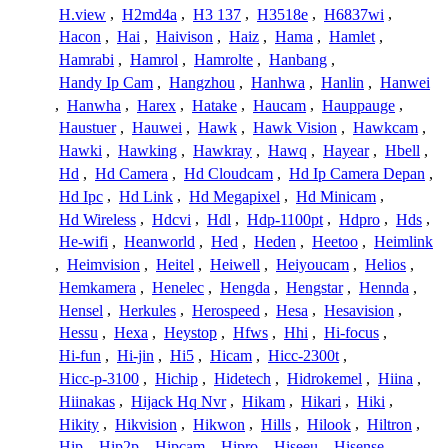
H.view
,
H2md4a
,
H3 137
,
H3518e
,
H6837wi
,
Hacon
,
Hai
,
Haivison
,
Haiz
,
Hama
,
Hamlet
,
Hamrabi
,
Hamrol
,
Hamrolte
,
Hanbang
,
Handy Ip Cam
,
Hangzhou
,
Hanhwa
,
Hanlin
,
Hanwei
,
Hanwha
,
Harex
,
Hatake
,
Haucam
,
Hauppauge
,
Haustuer
,
Hauwei
,
Hawk
,
Hawk Vision
,
Hawkcam
,
Hawki
,
Hawking
,
Hawkray
,
Hawq
,
Hayear
,
Hbell
,
Hd
,
Hd Camera
,
Hd Cloudcam
,
Hd Ip Camera Depan
,
Hd Ipc
,
Hd Link
,
Hd Megapixel
,
Hd Minicam
,
Hd Wireless
,
Hdcvi
,
Hdl
,
Hdp-1100pt
,
Hdpro
,
Hds
,
He-wifi
,
Heanworld
,
Hed
,
Heden
,
Heetoo
,
Heimlink
,
Heimvision
,
Heitel
,
Heiwell
,
Heiyoucam
,
Helios
,
Hemkamera
,
Henelec
,
Hengda
,
Hengstar
,
Hennda
,
Hensel
,
Herkules
,
Herospeed
,
Hesa
,
Hesavision
,
Hessu
,
Hexa
,
Heystop
,
Hfws
,
Hhi
,
Hi-focus
,
Hi-fun
,
Hi-jin
,
Hi5
,
Hicam
,
Hicc-2300t
,
Hicc-p-3100
,
Hichip
,
Hidetech
,
Hidrokemel
,
Hiina
,
Hiinakas
,
Hijack Hq Nvr
,
Hikam
,
Hikari
,
Hiki
,
Hikity
,
Hikvision
,
Hikwon
,
Hills
,
Hilook
,
Hiltron
,
Hip
,
Hip2p
,
Hipcam
,
Hipro
,
Hiseeu
,
Hisense
,