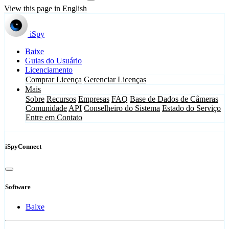
View this page in English
iSpy
Baixe
Guias do Usuário
Licenciamento
Comprar Licença
Gerenciar Licenças
Mais
Sobre
Recursos
Empresas
FAQ
Base de Dados de Câmeras
Comunidade
API
Conselheiro do Sistema
Estado do Serviço
Entre em Contato
iSpyConnect
Software
Baixe