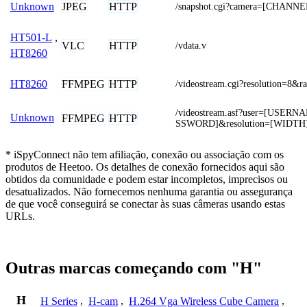
JPEG
HTTP
Unknown
/snapshot.cgi?camera=[CHANNE
HT501-L
,
VLC
HTTP
/vdata.v
HT8260
FFMPEG
HTTP
HT8260
/videostream.cgi?resolution=8&r
/videostream.asf?user=[USER
Unknown
FFMPEG
HTTP
SSWORD]&resolution=[WIDTH
* iSpyConnect não tem afiliação, conexão ou associação com os
produtos de Heetoo. Os detalhes de conexão fornecidos aqui são
obtidos da comunidade e podem estar incompletos, imprecisos ou
desatualizados. Não fornecemos nenhuma garantia ou assegurança
de que você conseguirá se conectar às suas câmeras usando estas
URLs.
Outras marcas começando com "H"
H
H Series
,
H-cam
,
H.264 Vga Wireless Cube Camera
,