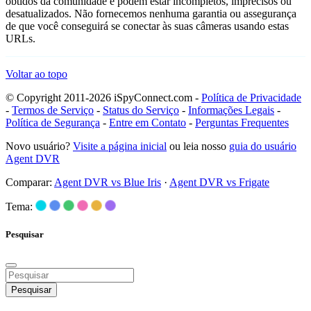
obtidos da comunidade e podem estar incompletos, imprecisos ou
desatualizados. Não fornecemos nenhuma garantia ou assegurança
de que você conseguirá se conectar às suas câmeras usando estas
URLs.
Voltar ao topo
© Copyright 2011-2026 iSpyConnect.com -
Política de Privacidade
-
Termos de Serviço
-
Status do Serviço
-
Informações Legais
-
Política de Segurança
-
Entre em Contato
-
Perguntas Frequentes
Novo usuário?
Visite a página inicial
ou leia nosso
guia do usuário
Agent DVR
Comparar:
Agent DVR vs Blue Iris
·
Agent DVR vs Frigate
Tema:
Pesquisar
Pesquisar