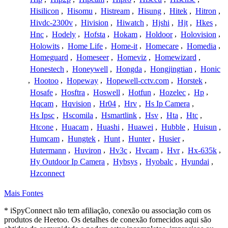
Hisilicon
,
Hisomu
,
Histream
,
Hisung
,
Hitek
,
Hitron
,
Hivdc-2300v
,
Hivision
,
Hiwatch
,
Hjshi
,
Hjt
,
Hkes
,
Hnc
,
Hodely
,
Hofsta
,
Hokam
,
Holdoor
,
Holovision
,
Holowits
,
Home Life
,
Home-it
,
Homecare
,
Homedia
,
Homeguard
,
Homeseer
,
Homeviz
,
Homewizard
,
Honestech
,
Honeywell
,
Hongda
,
Hongjingtian
,
Honic
,
Hootoo
,
Hopeway
,
Hopewell-cctv.com
,
Horstek
,
Hosafe
,
Hosftra
,
Hoswell
,
Hotfun
,
Hozelec
,
Hp
,
Hqcam
,
Hqvision
,
Hr04
,
Hrv
,
Hs Ip Camera
,
Hs Ipsc
,
Hscomila
,
Hsmartlink
,
Hsv
,
Hta
,
Htc
,
Htcone
,
Huacam
,
Huashi
,
Huawei
,
Hubble
,
Huisun
,
Humcam
,
Hungtek
,
Hunt
,
Hunter
,
Husier
,
Hutermann
,
Huviron
,
Hv3c
,
Hvcam
,
Hvr
,
Hx-635k
,
Hy Outdoor Ip Camera
,
Hybsys
,
Hyobalc
,
Hyundai
,
Hzconnect
Mais Fontes
* iSpyConnect não tem afiliação, conexão ou associação com os
produtos de Heetoo. Os detalhes de conexão fornecidos aqui são