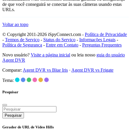
de que você conseguirá se conectar às suas câmeras usando estas
URLs.
Voltar ao topo
© Copyright 2011-2026 iSpyConnect.com -
Política de Privacidade
-
Termos de Serviço
-
Status do Serviço
-
Informações Legais
-
Política de Segurança
-
Entre em Contato
-
Perguntas Frequentes
Novo usuário?
Visite a página inicial
ou leia nosso
guia do usuário
Agent DVR
Comparar:
Agent DVR vs Blue Iris
·
Agent DVR vs Frigate
Tema:
Pesquisar
Pesquisar
Gerador de URL de Vídeo Hills