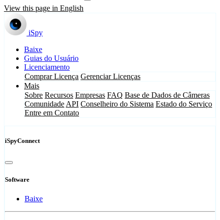
View this page in English
iSpy
Baixe
Guias do Usuário
Licenciamento
Comprar Licença
Gerenciar Licenças
Mais
Sobre
Recursos
Empresas
FAQ
Base de Dados de Câmeras
Comunidade
API
Conselheiro do Sistema
Estado do Serviço
Entre em Contato
iSpyConnect
Software
Baixe