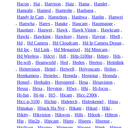
Hacon
,
Hai
,
Haivison
,
Haiz
,
Hama
,
Hamlet
,
Hamrabi
,
Hamrol
,
Hamrolte
,
Hanbang
,
Handy Ip Cam
,
Hangzhou
,
Hanhwa
,
Hanlin
,
Hanwei
,
Hanwha
,
Harex
,
Hatake
,
Haucam
,
Hauppauge
,
Haustuer
,
Hauwei
,
Hawk
,
Hawk Vision
,
Hawkcam
,
Hawki
,
Hawking
,
Hawkray
,
Hawq
,
Hayear
,
Hbell
,
Hd
,
Hd Camera
,
Hd Cloudcam
,
Hd Ip Camera Depan
,
Hd Ipc
,
Hd Link
,
Hd Megapixel
,
Hd Minicam
,
Hd Wireless
,
Hdcvi
,
Hdl
,
Hdp-1100pt
,
Hdpro
,
Hds
,
He-wifi
,
Heanworld
,
Hed
,
Heden
,
Heetoo
,
Heimlink
,
Heimvision
,
Heitel
,
Heiwell
,
Heiyoucam
,
Helios
,
Hemkamera
,
Henelec
,
Hengda
,
Hengstar
,
Hennda
,
Hensel
,
Herkules
,
Herospeed
,
Hesa
,
Hesavision
,
Hessu
,
Hexa
,
Heystop
,
Hfws
,
Hhi
,
Hi-focus
,
Hi-fun
,
Hi-jin
,
Hi5
,
Hicam
,
Hicc-2300t
,
Hicc-p-3100
,
Hichip
,
Hidetech
,
Hidrokemel
,
Hiina
,
Hiinakas
,
Hijack Hq Nvr
,
Hikam
,
Hikari
,
Hiki
,
Hikity
,
Hikvision
,
Hikwon
,
Hills
,
Hilook
,
Hiltron
,
Hip
,
Hip2p
,
Hipcam
,
Hipro
,
Hiseeu
,
Hisense
,
Hisilicon
,
Hisomu
,
Histream
,
Hisung
,
Hitek
,
Hitron
,