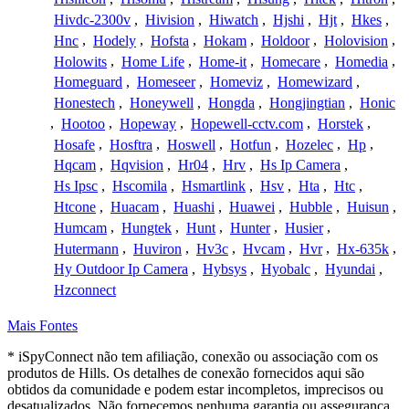
Hivdc-2300v
,
Hivision
,
Hiwatch
,
Hjshi
,
Hjt
,
Hkes
,
Hnc
,
Hodely
,
Hofsta
,
Hokam
,
Holdoor
,
Holovision
,
Holowits
,
Home Life
,
Home-it
,
Homecare
,
Homedia
,
Homeguard
,
Homeseer
,
Homeviz
,
Homewizard
,
Honestech
,
Honeywell
,
Hongda
,
Hongjingtian
,
Honic
,
Hootoo
,
Hopeway
,
Hopewell-cctv.com
,
Horstek
,
Hosafe
,
Hosftra
,
Hoswell
,
Hotfun
,
Hozelec
,
Hp
,
Hqcam
,
Hqvision
,
Hr04
,
Hrv
,
Hs Ip Camera
,
Hs Ipsc
,
Hscomila
,
Hsmartlink
,
Hsv
,
Hta
,
Htc
,
Htcone
,
Huacam
,
Huashi
,
Huawei
,
Hubble
,
Huisun
,
Humcam
,
Hungtek
,
Hunt
,
Hunter
,
Husier
,
Hutermann
,
Huviron
,
Hv3c
,
Hvcam
,
Hvr
,
Hx-635k
,
Hy Outdoor Ip Camera
,
Hybsys
,
Hyobalc
,
Hyundai
,
Hzconnect
Mais Fontes
* iSpyConnect não tem afiliação, conexão ou associação com os
produtos de Hills. Os detalhes de conexão fornecidos aqui são
obtidos da comunidade e podem estar incompletos, imprecisos ou
desatualizados. Não fornecemos nenhuma garantia ou assegurança