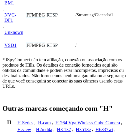
BM1
,
FFMPEG
RTSP
NVC-
/Streaming/Channels/1
DF1
,
Unknown
FFMPEG
RTSP
VSD1
/
* iSpyConnect não tem afiliação, conexão ou associação com os
produtos de Hills. Os detalhes de conexão fornecidos aqui são
obtidos da comunidade e podem estar incompletos, imprecisos ou
desatualizados. Não fornecemos nenhuma garantia ou assegurança
de que você conseguirá se conectar às suas câmeras usando estas
URLs.
Outras marcas começando com "H"
H
H Series
,
H-cam
,
H.264 Vga Wireless Cube Camera
,
H.view
,
H2md4a
,
H3 137
,
H3518e
,
H6837wi
,