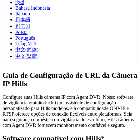
हिन्दी
Bahasa Indonesia
Italiano
日本語
한국어
Polski
Português
Tiếng Việt
中文(简体)
中文(繁體)
Guia de Configuração de URL da Câmera
IP Hills
Configure suas Hills câmeras IP com Agent DVR. Nosso software
de vigilância gratuito inclui um assistente de configuração
personalizado para Hills modelos, e a compatibilidade ONVIF e
RTSP oferece opções de conexão flexíveis entre plataformas. Seja
para segurança doméstica ou vigilância de escritório, Hills câmeras
com Agent DVR fornecem monitoramento confiável e seguro.
Software compatível com Hills*