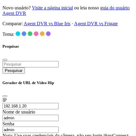
Novo usuário?
Visite a página inicial
ou leia nosso
guia do usuário
Agent DVR
Comparar:
Agent DVR vs Blue Iris
·
Agent DVR vs Frigate
Tema:
Pesquisar
Pesquisar
Gerador de URL de Vídeo Hip
IP
Nome de usuário
Senha
Nota: Use suas credenciais da câmera, não seu login iSpyConnect.