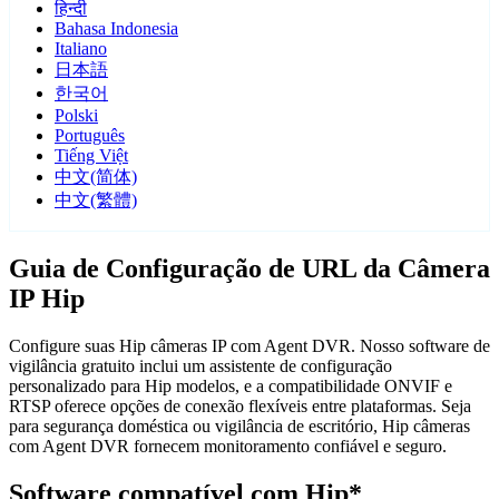
हिन्दी
Bahasa Indonesia
Italiano
日本語
한국어
Polski
Português
Tiếng Việt
中文(简体)
中文(繁體)
Guia de Configuração de URL da Câmera
IP Hip
Configure suas Hip câmeras IP com Agent DVR. Nosso software de
vigilância gratuito inclui um assistente de configuração
personalizado para Hip modelos, e a compatibilidade ONVIF e
RTSP oferece opções de conexão flexíveis entre plataformas. Seja
para segurança doméstica ou vigilância de escritório, Hip câmeras
com Agent DVR fornecem monitoramento confiável e seguro.
Software compatível com Hip*