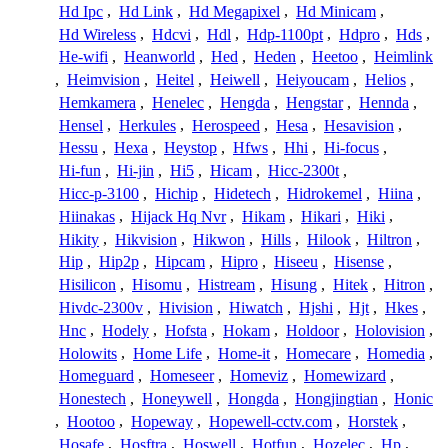
Hd Ipc
,
Hd Link
,
Hd Megapixel
,
Hd Minicam
,
Hd Wireless
,
Hdcvi
,
Hdl
,
Hdp-1100pt
,
Hdpro
,
Hds
,
He-wifi
,
Heanworld
,
Hed
,
Heden
,
Heetoo
,
Heimlink
,
Heimvision
,
Heitel
,
Heiwell
,
Heiyoucam
,
Helios
,
Hemkamera
,
Henelec
,
Hengda
,
Hengstar
,
Hennda
,
Hensel
,
Herkules
,
Herospeed
,
Hesa
,
Hesavision
,
Hessu
,
Hexa
,
Heystop
,
Hfws
,
Hhi
,
Hi-focus
,
Hi-fun
,
Hi-jin
,
Hi5
,
Hicam
,
Hicc-2300t
,
Hicc-p-3100
,
Hichip
,
Hidetech
,
Hidrokemel
,
Hiina
,
Hiinakas
,
Hijack Hq Nvr
,
Hikam
,
Hikari
,
Hiki
,
Hikity
,
Hikvision
,
Hikwon
,
Hills
,
Hilook
,
Hiltron
,
Hip
,
Hip2p
,
Hipcam
,
Hipro
,
Hiseeu
,
Hisense
,
Hisilicon
,
Hisomu
,
Histream
,
Hisung
,
Hitek
,
Hitron
,
Hivdc-2300v
,
Hivision
,
Hiwatch
,
Hjshi
,
Hjt
,
Hkes
,
Hnc
,
Hodely
,
Hofsta
,
Hokam
,
Holdoor
,
Holovision
,
Holowits
,
Home Life
,
Home-it
,
Homecare
,
Homedia
,
Homeguard
,
Homeseer
,
Homeviz
,
Homewizard
,
Honestech
,
Honeywell
,
Hongda
,
Hongjingtian
,
Honic
,
Hootoo
,
Hopeway
,
Hopewell-cctv.com
,
Horstek
,
Hosafe
,
Hosftra
,
Hoswell
,
Hotfun
,
Hozelec
,
Hp
,