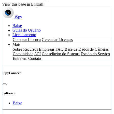
View this page in English
iSpy
Baixe
Guias do Usuário
Licenciamento
Comprar Licença
Gerenciar Licenças
Mais
Sobre
Recursos
Empresas
FAQ
Base de Dados de Câmeras
Comunidade
API
Conselheiro do Sistema
Estado do Serviço
Entre em Contato
iSpyConnect
Software
Baixe