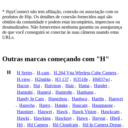
* iSpyConnect não tem afiliação, conexão ou associação com os
produtos de Hip. Os detalhes de conexão fornecidos aqui são
obtidos da comunidade e podem estar incompletos, imprecisos ou
desatualizados. Não fornecemos nenhuma garantia ou assegurança
de que você conseguirá se conectar às suas câmeras usando estas
URLs.
Outras marcas começando com "H"
H
H Series
,
H-cam
,
H.264 Vga Wireless Cube Camera
,
H.view
,
H2md4a
,
H3 137
,
H3518e
,
H6837wi
,
Hacon
,
Hai
,
Haivison
,
Haiz
,
Hama
,
Hamlet
,
Hamrabi
,
Hamrol
,
Hamrolte
,
Hanbang
,
Handy Ip Cam
,
Hangzhou
,
Hanhwa
,
Hanlin
,
Hanwei
,
Hanwha
,
Harex
,
Hatake
,
Haucam
,
Hauppauge
,
Haustuer
,
Hauwei
,
Hawk
,
Hawk Vision
,
Hawkcam
,
Hawki
,
Hawking
,
Hawkray
,
Hawq
,
Hayear
,
Hbell
,
Hd
,
Hd Camera
,
Hd Cloudcam
,
Hd Ip Camera Depan
,