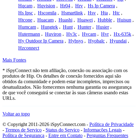
Hqcam
,
Hqvision
,
Hr04
,
Hrv
,
Hs Ip Camera
,
Hs Ipsc
,
Hscomila
,
Hsmartlink
,
Hsv
,
Hta
,
Htc
,
Htcone
,
Huacam
,
Huashi
,
Huawei
,
Hubble
,
Huisun
,
Humcam
,
Hungtek
,
Hunt
,
Hunter
,
Husier
,
Hutermann
,
Huviron
,
Hv3c
,
Hvcam
,
Hvr
,
Hx-635k
,
Hy Outdoor Ip Camera
,
Hybsys
,
Hyobalc
,
Hyundai
,
Hzconnect
Mais Fontes
* iSpyConnect não tem afiliação, conexão ou associação com os
produtos de Hip. Os detalhes de conexão fornecidos aqui são
obtidos da comunidade e podem estar incompletos, imprecisos ou
desatualizados. Não fornecemos nenhuma garantia ou assegurança
de que você conseguirá se conectar às suas câmeras usando estas
URLs.
Voltar ao topo
© Copyright 2011-2026 iSpyConnect.com -
Política de Privacidade
-
Termos de Serviço
-
Status do Serviço
-
Informações Legais
-
Política de Segurança
-
Entre em Contato
-
Perguntas Frequentes