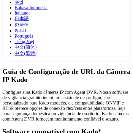
हिन्दी
Bahasa Indonesia
Italiano
日本語
한국어
Polski
Português
Tiếng Việt
中文(简体)
中文(繁體)
Guia de Configuração de URL da Câmera
IP Kado
Configure suas Kado câmeras IP com Agent DVR. Nosso software
de vigilância gratuito inclui um assistente de configuração
personalizado para Kado modelos, e a compatibilidade ONVIF e
RTSP oferece opções de conexão flexíveis entre plataformas. Seja
para segurança doméstica ou vigilância de escritório, Kado câmeras
com Agent DVR fornecem monitoramento confiável e seguro.
Software compatível com Kado*