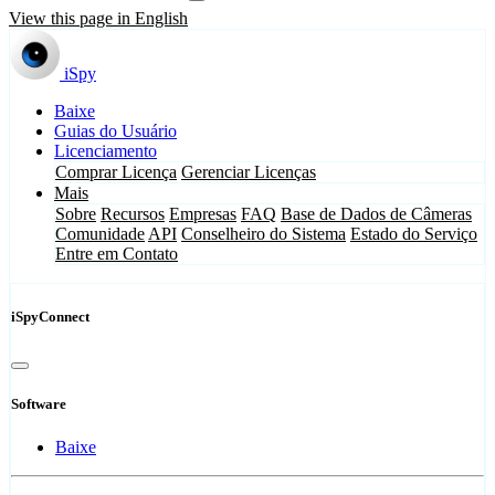
View this page in English
iSpy
Baixe
Guias do Usuário
Licenciamento
Comprar Licença
Gerenciar Licenças
Mais
Sobre
Recursos
Empresas
FAQ
Base de Dados de Câmeras
Comunidade
API
Conselheiro do Sistema
Estado do Serviço
Entre em Contato
iSpyConnect
Software
Baixe