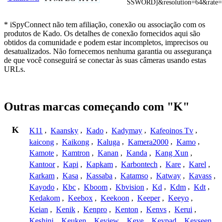
SSWORD]&resolution=64&rate=
* iSpyConnect não tem afiliação, conexão ou associação com os
produtos de Kado. Os detalhes de conexão fornecidos aqui são
obtidos da comunidade e podem estar incompletos, imprecisos ou
desatualizados. Não fornecemos nenhuma garantia ou assegurança
de que você conseguirá se conectar às suas câmeras usando estas
URLs.
Outras marcas começando com "K"
K
K11
,
Kaansky
,
Kado
,
Kadymay
,
Kafeoinos Tv
,
kaicong
,
Kaikong
,
Kaluga
,
Kamera2000
,
Kamo
,
Kamote
,
Kamtron
,
Kanan
,
Kanda
,
Kang Xun
,
Kantoor
,
Kapi
,
Kapkam
,
Karbontech
,
Kare
,
Karel
,
Karkam
,
Kasa
,
Kassaba
,
Katamso
,
Katway
,
Kavass
,
Kayodo
,
Kbc
,
Kboom
,
Kbvision
,
Kd
,
Kdm
,
Kdt
,
Kedakom
,
Keebox
,
Keekoon
,
Keeper
,
Keeyo
,
Keian
,
Kenik
,
Kenpro
,
Kenton
,
Kenvs
,
Kerui
,
Keshini
,
Keuken
,
Keview
,
Keye
,
Keypad
,
Keyseen
,