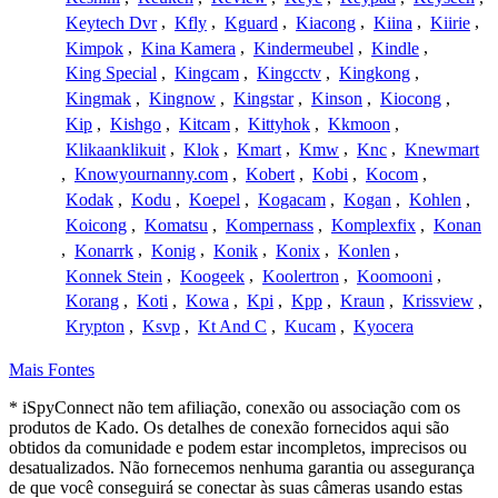
Keytech Dvr
,
Kfly
,
Kguard
,
Kiacong
,
Kiina
,
Kiirie
,
Kimpok
,
Kina Kamera
,
Kindermeubel
,
Kindle
,
King Special
,
Kingcam
,
Kingcctv
,
Kingkong
,
Kingmak
,
Kingnow
,
Kingstar
,
Kinson
,
Kiocong
,
Kip
,
Kishgo
,
Kitcam
,
Kittyhok
,
Kkmoon
,
Klikaanklikuit
,
Klok
,
Kmart
,
Kmw
,
Knc
,
Knewmart
,
Knowyournanny.com
,
Kobert
,
Kobi
,
Kocom
,
Kodak
,
Kodu
,
Koepel
,
Kogacam
,
Kogan
,
Kohlen
,
Koicong
,
Komatsu
,
Kompernass
,
Komplexfix
,
Konan
,
Konarrk
,
Konig
,
Konik
,
Konix
,
Konlen
,
Konnek Stein
,
Koogeek
,
Koolertron
,
Koomooni
,
Korang
,
Koti
,
Kowa
,
Kpi
,
Kpp
,
Kraun
,
Krissview
,
Krypton
,
Ksvp
,
Kt And C
,
Kucam
,
Kyocera
Mais Fontes
* iSpyConnect não tem afiliação, conexão ou associação com os
produtos de Kado. Os detalhes de conexão fornecidos aqui são
obtidos da comunidade e podem estar incompletos, imprecisos ou
desatualizados. Não fornecemos nenhuma garantia ou assegurança
de que você conseguirá se conectar às suas câmeras usando estas