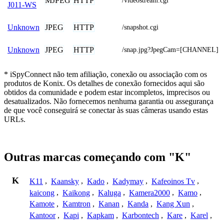
MJPEG
HTTP
/videostream.cgi
J011-WS
JPEG
HTTP
Unknown
/snapshot.cgi
JPEG
HTTP
Unknown
/snap.jpg?JpegCam=[CHANNEL]
* iSpyConnect não tem afiliação, conexão ou associação com os
produtos de Konix. Os detalhes de conexão fornecidos aqui são
obtidos da comunidade e podem estar incompletos, imprecisos ou
desatualizados. Não fornecemos nenhuma garantia ou assegurança
de que você conseguirá se conectar às suas câmeras usando estas
URLs.
Outras marcas começando com "K"
K
K11
,
Kaansky
,
Kado
,
Kadymay
,
Kafeoinos Tv
,
kaicong
,
Kaikong
,
Kaluga
,
Kamera2000
,
Kamo
,
Kamote
,
Kamtron
,
Kanan
,
Kanda
,
Kang Xun
,
Kantoor
,
Kapi
,
Kapkam
,
Karbontech
,
Kare
,
Karel
,