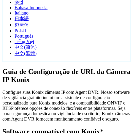
हिन्दी
Bahasa Indonesia
Italiano
日本語
한국어
Polski
Português
Tiếng Việt
中文(简体)
中文(繁體)
Guia de Configuração de URL da Câmera
IP Konix
Configure suas Konix câmeras IP com Agent DVR. Nosso software
de vigilância gratuito inclui um assistente de configuração
personalizado para Konix modelos, e a compatibilidade ONVIF e
RTSP oferece opções de conexão flexíveis entre plataformas. Seja
para segurança doméstica ou vigilância de escritório, Konix câmeras
com Agent DVR fornecem monitoramento confiável e seguro.
Software compatível com Konix*