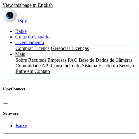
View this page in English
iSpy
Baixe
Guias do Usuário
Licenciamento
Comprar Licença
Gerenciar Licenças
Mais
Sobre
Recursos
Empresas
FAQ
Base de Dados de Câmeras
Comunidade
API
Conselheiro do Sistema
Estado do Serviço
Entre em Contato
iSpyConnect
Software
Baixe