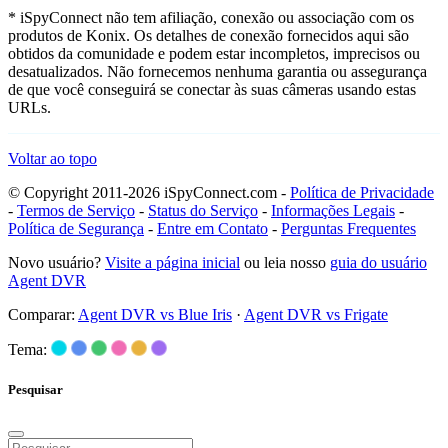
* iSpyConnect não tem afiliação, conexão ou associação com os
produtos de Konix. Os detalhes de conexão fornecidos aqui são
obtidos da comunidade e podem estar incompletos, imprecisos ou
desatualizados. Não fornecemos nenhuma garantia ou assegurança
de que você conseguirá se conectar às suas câmeras usando estas
URLs.
Voltar ao topo
© Copyright 2011-2026 iSpyConnect.com -
Política de Privacidade
-
Termos de Serviço
-
Status do Serviço
-
Informações Legais
-
Política de Segurança
-
Entre em Contato
-
Perguntas Frequentes
Novo usuário?
Visite a página inicial
ou leia nosso
guia do usuário
Agent DVR
Comparar:
Agent DVR vs Blue Iris
·
Agent DVR vs Frigate
Tema:
Pesquisar