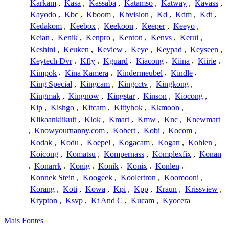
Karkam
,
Kasa
,
Kassaba
,
Katamso
,
Katway
,
Kavass
,
Kayodo
,
Kbc
,
Kboom
,
Kbvision
,
Kd
,
Kdm
,
Kdt
,
Kedakom
,
Keebox
,
Keekoon
,
Keeper
,
Keeyo
,
Keian
,
Kenik
,
Kenpro
,
Kenton
,
Kenvs
,
Kerui
,
Keshini
,
Keuken
,
Keview
,
Keye
,
Keypad
,
Keyseen
,
Keytech Dvr
,
Kfly
,
Kguard
,
Kiacong
,
Kiina
,
Kiirie
,
Kimpok
,
Kina Kamera
,
Kindermeubel
,
Kindle
,
King Special
,
Kingcam
,
Kingcctv
,
Kingkong
,
Kingmak
,
Kingnow
,
Kingstar
,
Kinson
,
Kiocong
,
Kip
,
Kishgo
,
Kitcam
,
Kittyhok
,
Kkmoon
,
Klikaanklikuit
,
Klok
,
Kmart
,
Kmw
,
Knc
,
Knewmart
,
Knowyournanny.com
,
Kobert
,
Kobi
,
Kocom
,
Kodak
,
Kodu
,
Koepel
,
Kogacam
,
Kogan
,
Kohlen
,
Koicong
,
Komatsu
,
Kompernass
,
Komplexfix
,
Konan
,
Konarrk
,
Konig
,
Konik
,
Konix
,
Konlen
,
Konnek Stein
,
Koogeek
,
Koolertron
,
Koomooni
,
Korang
,
Koti
,
Kowa
,
Kpi
,
Kpp
,
Kraun
,
Krissview
,
Krypton
,
Ksvp
,
Kt And C
,
Kucam
,
Kyocera
Mais Fontes