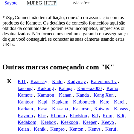
MJPEG
HTTP
Sayote
/videofeed
* iSpyConnect não tem afiliação, conexão ou associação com os
produtos de Kamote. Os detalhes de conexão fornecidos aqui são
obtidos da comunidade e podem estar incompletos, imprecisos ou
desatualizados. Não fornecemos nenhuma garantia ou assegurança
de que você conseguirá se conectar às suas câmeras usando estas
URLs.
Outras marcas começando com "K"
K
K11
,
Kaansky
,
Kado
,
Kadymay
,
Kafeoinos Tv
,
kaicong
,
Kaikong
,
Kaluga
,
Kamera2000
,
Kamo
,
Kamote
,
Kamtron
,
Kanan
,
Kanda
,
Kang Xun
,
Kantoor
,
Kapi
,
Kapkam
,
Karbontech
,
Kare
,
Karel
,
Karkam
,
Kasa
,
Kassaba
,
Katamso
,
Katway
,
Kavass
,
Kayodo
,
Kbc
,
Kboom
,
Kbvision
,
Kd
,
Kdm
,
Kdt
,
Kedakom
,
Keebox
,
Keekoon
,
Keeper
,
Keeyo
,
Keian
,
Kenik
,
Kenpro
,
Kenton
,
Kenvs
,
Kerui
,