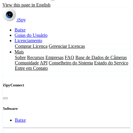
View this page in English
iSpy
Baixe
Guias do Usuário
Licenciamento
Comprar Licença
Gerenciar Licenças
Mais
Sobre
Recursos
Empresas
FAQ
Base de Dados de Câmeras
Comunidade
API
Conselheiro do Sistema
Estado do Serviço
Entre em Contato
iSpyConnect
Software
Baixe