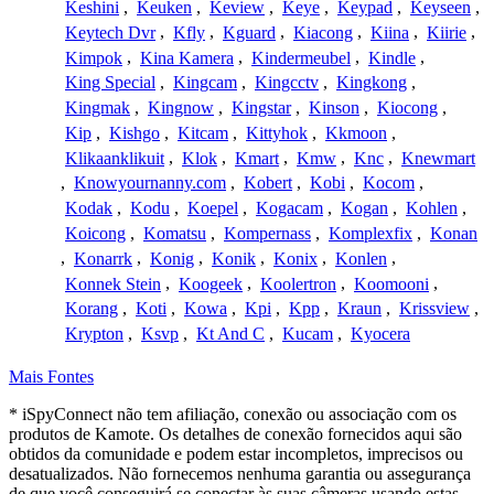
Keshini
,
Keuken
,
Keview
,
Keye
,
Keypad
,
Keyseen
,
Keytech Dvr
,
Kfly
,
Kguard
,
Kiacong
,
Kiina
,
Kiirie
,
Kimpok
,
Kina Kamera
,
Kindermeubel
,
Kindle
,
King Special
,
Kingcam
,
Kingcctv
,
Kingkong
,
Kingmak
,
Kingnow
,
Kingstar
,
Kinson
,
Kiocong
,
Kip
,
Kishgo
,
Kitcam
,
Kittyhok
,
Kkmoon
,
Klikaanklikuit
,
Klok
,
Kmart
,
Kmw
,
Knc
,
Knewmart
,
Knowyournanny.com
,
Kobert
,
Kobi
,
Kocom
,
Kodak
,
Kodu
,
Koepel
,
Kogacam
,
Kogan
,
Kohlen
,
Koicong
,
Komatsu
,
Kompernass
,
Komplexfix
,
Konan
,
Konarrk
,
Konig
,
Konik
,
Konix
,
Konlen
,
Konnek Stein
,
Koogeek
,
Koolertron
,
Koomooni
,
Korang
,
Koti
,
Kowa
,
Kpi
,
Kpp
,
Kraun
,
Krissview
,
Krypton
,
Ksvp
,
Kt And C
,
Kucam
,
Kyocera
Mais Fontes
* iSpyConnect não tem afiliação, conexão ou associação com os
produtos de Kamote. Os detalhes de conexão fornecidos aqui são
obtidos da comunidade e podem estar incompletos, imprecisos ou
desatualizados. Não fornecemos nenhuma garantia ou assegurança
de que você conseguirá se conectar às suas câmeras usando estas