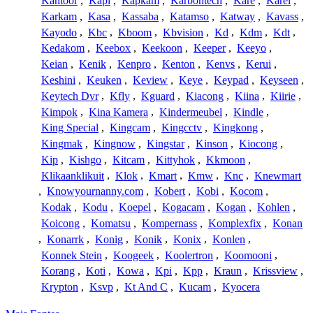
Kantoor
,
Kapi
,
Kapkam
,
Karbontech
,
Kare
,
Karel
,
Karkam
,
Kasa
,
Kassaba
,
Katamso
,
Katway
,
Kavass
,
Kayodo
,
Kbc
,
Kboom
,
Kbvision
,
Kd
,
Kdm
,
Kdt
,
Kedakom
,
Keebox
,
Keekoon
,
Keeper
,
Keeyo
,
Keian
,
Kenik
,
Kenpro
,
Kenton
,
Kenvs
,
Kerui
,
Keshini
,
Keuken
,
Keview
,
Keye
,
Keypad
,
Keyseen
,
Keytech Dvr
,
Kfly
,
Kguard
,
Kiacong
,
Kiina
,
Kiirie
,
Kimpok
,
Kina Kamera
,
Kindermeubel
,
Kindle
,
King Special
,
Kingcam
,
Kingcctv
,
Kingkong
,
Kingmak
,
Kingnow
,
Kingstar
,
Kinson
,
Kiocong
,
Kip
,
Kishgo
,
Kitcam
,
Kittyhok
,
Kkmoon
,
Klikaanklikuit
,
Klok
,
Kmart
,
Kmw
,
Knc
,
Knewmart
,
Knowyournanny.com
,
Kobert
,
Kobi
,
Kocom
,
Kodak
,
Kodu
,
Koepel
,
Kogacam
,
Kogan
,
Kohlen
,
Koicong
,
Komatsu
,
Kompernass
,
Komplexfix
,
Konan
,
Konarrk
,
Konig
,
Konik
,
Konix
,
Konlen
,
Konnek Stein
,
Koogeek
,
Koolertron
,
Koomooni
,
Korang
,
Koti
,
Kowa
,
Kpi
,
Kpp
,
Kraun
,
Krissview
,
Krypton
,
Ksvp
,
Kt And C
,
Kucam
,
Kyocera