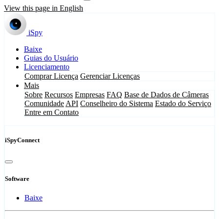
View this page in English
iSpy
Baixe
Guias do Usuário
Licenciamento
Comprar Licença
Gerenciar Licenças
Mais
Sobre
Recursos
Empresas
FAQ
Base de Dados de Câmeras
Comunidade
API
Conselheiro do Sistema
Estado do Serviço
Entre em Contato
iSpyConnect
Software
Baixe