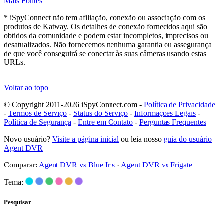
Mais Fontes
* iSpyConnect não tem afiliação, conexão ou associação com os
produtos de Katway. Os detalhes de conexão fornecidos aqui são
obtidos da comunidade e podem estar incompletos, imprecisos ou
desatualizados. Não fornecemos nenhuma garantia ou assegurança
de que você conseguirá se conectar às suas câmeras usando estas
URLs.
Voltar ao topo
© Copyright 2011-2026 iSpyConnect.com -
Política de Privacidade
-
Termos de Serviço
-
Status do Serviço
-
Informações Legais
-
Política de Segurança
-
Entre em Contato
-
Perguntas Frequentes
Novo usuário?
Visite a página inicial
ou leia nosso
guia do usuário
Agent DVR
Comparar:
Agent DVR vs Blue Iris
·
Agent DVR vs Frigate
Tema:
Pesquisar