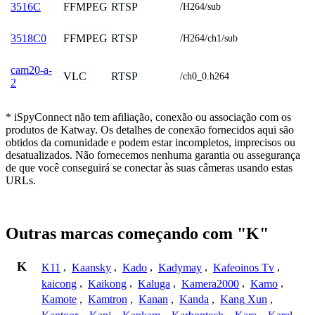
FFMPEG
RTSP
3516C
/H264/sub
FFMPEG
RTSP
3518C0
/H264/ch1/sub
cam20-a-
VLC
RTSP
/ch0_0.h264
2
* iSpyConnect não tem afiliação, conexão ou associação com os
produtos de Katway. Os detalhes de conexão fornecidos aqui são
obtidos da comunidade e podem estar incompletos, imprecisos ou
desatualizados. Não fornecemos nenhuma garantia ou assegurança
de que você conseguirá se conectar às suas câmeras usando estas
URLs.
Outras marcas começando com "K"
K
K11
,
Kaansky
,
Kado
,
Kadymay
,
Kafeoinos Tv
,
kaicong
,
Kaikong
,
Kaluga
,
Kamera2000
,
Kamo
,
Kamote
,
Kamtron
,
Kanan
,
Kanda
,
Kang Xun
,