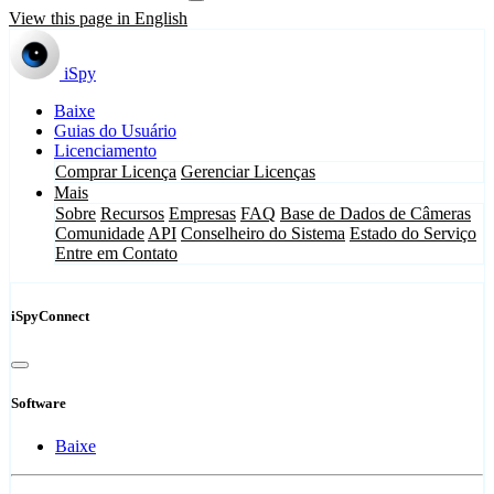
View this page in English
iSpy
Baixe
Guias do Usuário
Licenciamento
Comprar Licença
Gerenciar Licenças
Mais
Sobre
Recursos
Empresas
FAQ
Base de Dados de Câmeras
Comunidade
API
Conselheiro do Sistema
Estado do Serviço
Entre em Contato
iSpyConnect
Software
Baixe