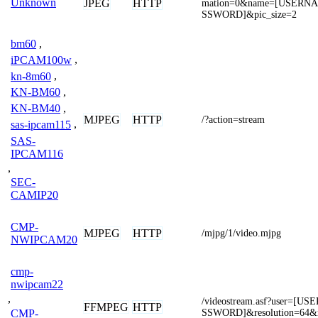
Unknown
JPEG
HTTP
mation=0&name=[USERNA
SSWORD]&pic_size=2
bm60
,
iPCAM100w
,
kn-8m60
,
KN-BM60
,
KN-BM40
,
MJPEG
HTTP
/?action=stream
sas-ipcam115
,
SAS-
IPCAM116
,
SEC-
CAMIP20
CMP-
MJPEG
HTTP
/mjpg/1/video.mjpg
NWIPCAM20
cmp-
nwipcam22
,
/videostream.asf?user=[
FFMPEG
HTTP
SSWORD]&resolution=64&r
CMP-