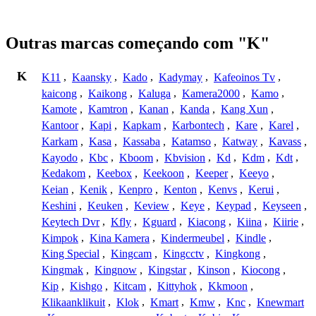
Outras marcas começando com "K"
K
K11
,
Kaansky
,
Kado
,
Kadymay
,
Kafeoinos Tv
,
kaicong
,
Kaikong
,
Kaluga
,
Kamera2000
,
Kamo
,
Kamote
,
Kamtron
,
Kanan
,
Kanda
,
Kang Xun
,
Kantoor
,
Kapi
,
Kapkam
,
Karbontech
,
Kare
,
Karel
,
Karkam
,
Kasa
,
Kassaba
,
Katamso
,
Katway
,
Kavass
,
Kayodo
,
Kbc
,
Kboom
,
Kbvision
,
Kd
,
Kdm
,
Kdt
,
Kedakom
,
Keebox
,
Keekoon
,
Keeper
,
Keeyo
,
Keian
,
Kenik
,
Kenpro
,
Kenton
,
Kenvs
,
Kerui
,
Keshini
,
Keuken
,
Keview
,
Keye
,
Keypad
,
Keyseen
,
Keytech Dvr
,
Kfly
,
Kguard
,
Kiacong
,
Kiina
,
Kiirie
,
Kimpok
,
Kina Kamera
,
Kindermeubel
,
Kindle
,
King Special
,
Kingcam
,
Kingcctv
,
Kingkong
,
Kingmak
,
Kingnow
,
Kingstar
,
Kinson
,
Kiocong
,
Kip
,
Kishgo
,
Kitcam
,
Kittyhok
,
Kkmoon
,
Klikaanklikuit
,
Klok
,
Kmart
,
Kmw
,
Knc
,
Knewmart