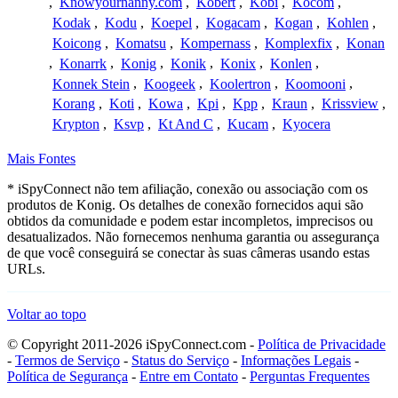
,
Knowyournanny.com
,
Kobert
,
Kobi
,
Kocom
,
Kodak
,
Kodu
,
Koepel
,
Kogacam
,
Kogan
,
Kohlen
,
Koicong
,
Komatsu
,
Kompernass
,
Komplexfix
,
Konan
,
Konarrk
,
Konig
,
Konik
,
Konix
,
Konlen
,
Konnek Stein
,
Koogeek
,
Koolertron
,
Koomooni
,
Korang
,
Koti
,
Kowa
,
Kpi
,
Kpp
,
Kraun
,
Krissview
,
Krypton
,
Ksvp
,
Kt And C
,
Kucam
,
Kyocera
Mais Fontes
* iSpyConnect não tem afiliação, conexão ou associação com os
produtos de Konig. Os detalhes de conexão fornecidos aqui são
obtidos da comunidade e podem estar incompletos, imprecisos ou
desatualizados. Não fornecemos nenhuma garantia ou assegurança
de que você conseguirá se conectar às suas câmeras usando estas
URLs.
Voltar ao topo
© Copyright 2011-2026 iSpyConnect.com -
Política de Privacidade
-
Termos de Serviço
-
Status do Serviço
-
Informações Legais
-
Política de Segurança
-
Entre em Contato
-
Perguntas Frequentes