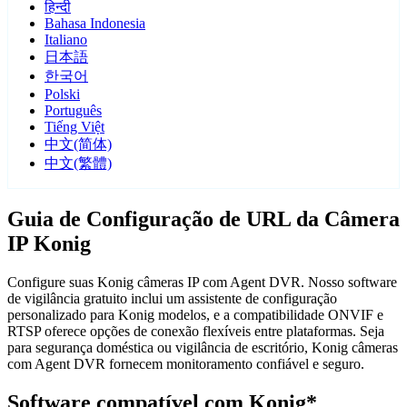
हिन्दी
Bahasa Indonesia
Italiano
日本語
한국어
Polski
Português
Tiếng Việt
中文(简体)
中文(繁體)
Guia de Configuração de URL da Câmera
IP Konig
Configure suas Konig câmeras IP com Agent DVR. Nosso software
de vigilância gratuito inclui um assistente de configuração
personalizado para Konig modelos, e a compatibilidade ONVIF e
RTSP oferece opções de conexão flexíveis entre plataformas. Seja
para segurança doméstica ou vigilância de escritório, Konig câmeras
com Agent DVR fornecem monitoramento confiável e seguro.
Software compatível com Konig*