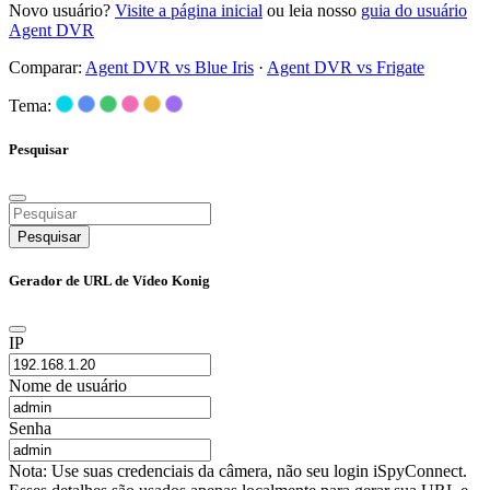
Novo usuário?
Visite a página inicial
ou leia nosso
guia do usuário
Agent DVR
Comparar:
Agent DVR vs Blue Iris
·
Agent DVR vs Frigate
Tema:
Pesquisar
Pesquisar
Gerador de URL de Vídeo Konig
IP
Nome de usuário
Senha
Nota: Use suas credenciais da câmera, não seu login iSpyConnect.