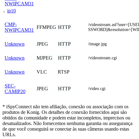
NWIPCAM31
,
ip10
CMP-
/videostream.asf?user=[
FFMPEG
HTTP
SSWORD]&resolution=[W
NWIPCAM31
JPEG
HTTP
Unknown
/image.jpg
MJPEG
HTTP
Unknown
/videostream.cgi
VLC
RTSP
Unknown
SEC-
JPEG
HTTP
/video.cgi
CAMIP20
* iSpyConnect não tem afiliação, conexão ou associação com os
produtos de Konig. Os detalhes de conexão fornecidos aqui são
obtidos da comunidade e podem estar incompletos, imprecisos ou
desatualizados. Não fornecemos nenhuma garantia ou assegurança
de que você conseguirá se conectar às suas câmeras usando estas
URLs.