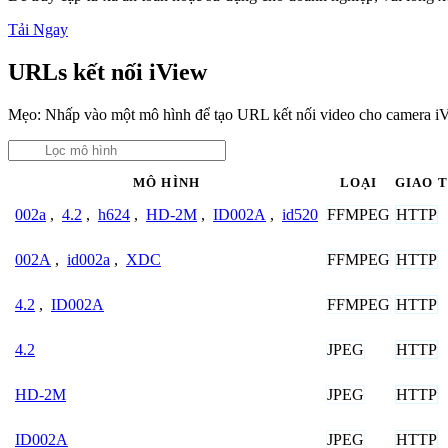
Tải Ngay
URLs kết nối iView
Mẹo: Nhấp vào một mô hình để tạo URL kết nối video cho camera i
MÔ HÌNH
LOẠI
GIAO 
FFMPEG
HTTP
002a
,
4.2
,
h624
,
HD-2M
,
ID002A
,
id520
FFMPEG
HTTP
002A
,
id002a
,
XDC
FFMPEG
HTTP
4.2
,
ID002A
JPEG
HTTP
4.2
JPEG
HTTP
HD-2M
JPEG
HTTP
ID002A