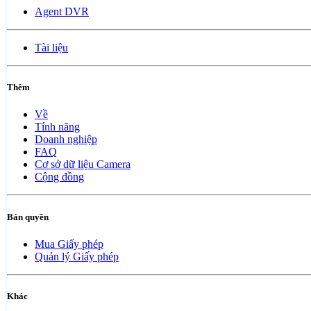
Agent DVR
Tài liệu
Thêm
Về
Tính năng
Doanh nghiệp
FAQ
Cơ sở dữ liệu Camera
Cộng đồng
Bản quyền
Mua Giấy phép
Quản lý Giấy phép
Khác