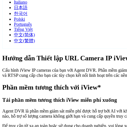
Italiano
日本語
한국어
Polski
Português
Tiếng Việt
中文(简体)
中文(繁體)
Hướng dẫn Thiết lập URL Camera IP iVie
Cấu hình iView IP cameras của bạn với Agent DVR. Phần mềm giám sá
và RTSP cung cấp cho bạn các tùy chọn kết nối linh hoạt trên các n
Phần mềm tương thích với iView*
Tải phần mềm tương thích iView miễn phí xuống
Agent DVR là phần mềm giám sát miễn phí được hỗ trợ bởi AI với khả n
nào, hỗ trợ số lượng camera không giới hạn và cung cấp quyền truy 
Để truy cập từ xa an toàn hoặc sử dụng cho doanh nghiệp, vui lòng