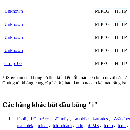
MJPEG
HTTP
Unknown
MJPEG
HTTP
Unknown
MJPEG
HTTP
Unknown
MJPEG
HTTP
Unknown
MJPEG
HTTP
cm-ip100
* iSpyConnect không có liên kết, kết nối hoặc liên hệ nào với các sả
Chúng tôi không cung cấp bất kỳ bảo đảm hay cam kết nào rằng bạn 
Các hãng khác bắt đầu bằng "i"
I
i ball
,
I Can See
,
i-Family
,
i-mobile
,
i-tronics
,
i-Watche
icatchtek
,
iclear
,
Icloudcam
,
Iclp
,
iCMS
,
Icom
,
Icon
,