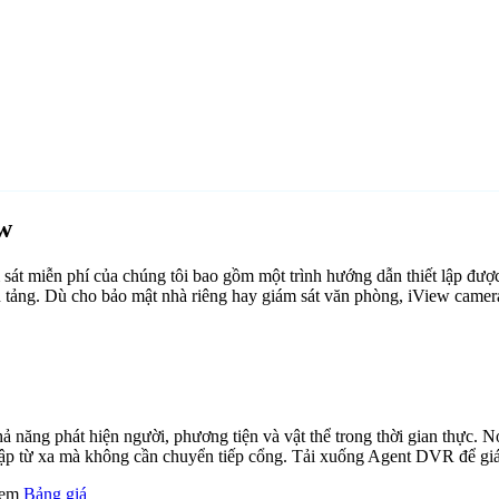
w
t miễn phí của chúng tôi bao gồm một trình hướng dẫn thiết lập đượ
ền tảng. Dù cho bảo mật nhà riêng hay giám sát văn phòng, iView camer
ăng phát hiện người, phương tiện và vật thể trong thời gian thực. Nó 
cập từ xa mà không cần chuyển tiếp cổng. Tải xuống Agent DVR để giám
 xem
Bảng giá