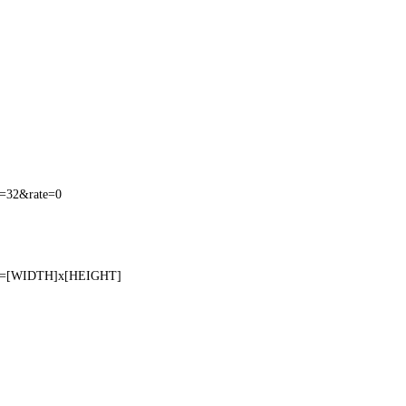
=32&rate=0
on=[WIDTH]x[HEIGHT]