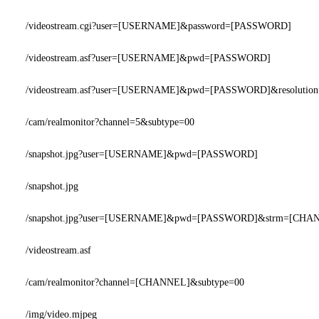
/videostream.cgi?user=[USERNAME]&password=[PASSWORD]
/videostream.asf?user=[USERNAME]&pwd=[PASSWORD]
/videostream.asf?user=[USERNAME]&pwd=[PASSWORD]&resolution
/cam/realmonitor?channel=5&subtype=00
/snapshot.jpg?user=[USERNAME]&pwd=[PASSWORD]
/snapshot.jpg
/snapshot.jpg?user=[USERNAME]&pwd=[PASSWORD]&strm=[CHA
/videostream.asf
/cam/realmonitor?channel=[CHANNEL]&subtype=00
/img/video.mjpeg