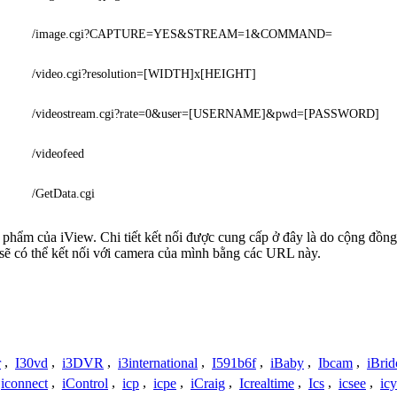
/image.cgi?CAPTURE=YES&STREAM=1&COMMAND=
/video.cgi?resolution=[WIDTH]x[HEIGHT]
/videostream.cgi?rate=0&user=[USERNAME]&pwd=[PASSWORD]
/videofeed
/GetData.cgi
n phẩm của iView. Chi tiết kết nối được cung cấp ở đây là do cộng đồng
sẽ có thể kết nối với camera của mình bằng các URL này.
r
,
I30vd
,
i3DVR
,
i3international
,
I591b6f
,
iBaby
,
Ibcam
,
iBrid
iconnect
,
iControl
,
icp
,
icpe
,
iCraig
,
Icrealtime
,
Ics
,
icsee
,
ic