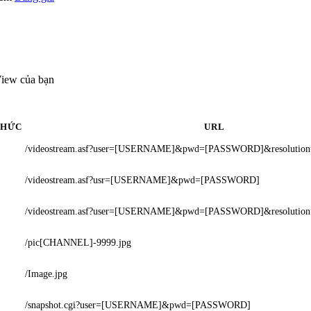
View của bạn
THỨC
URL
/videostream.asf?user=[USERNAME]&pwd=[PASSWORD]&resolution
/videostream.asf?usr=[USERNAME]&pwd=[PASSWORD]
/videostream.asf?user=[USERNAME]&pwd=[PASSWORD]&resoluti
/pic[CHANNEL]-9999.jpg
/Image.jpg
/snapshot.cgi?user=[USERNAME]&pwd=[PASSWORD]