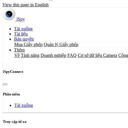
View this page in English
iSpy
Tải xuống
Tài liệu
Bản quyền
Mua Giấy phép
Quản lý Giấy phép
Thêm
Về
Tính năng
Doanh nghiệp
FAQ
Cơ sở dữ liệu Camera
Cộng
iSpyConnect
Phần mềm
Tải xuống
Truy cập từ xa