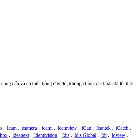
 cung cấp và có thể không đầy đủ, không chính xác hoặc đã lỗi thời.
o
,
Icam
,
icamera
,
icami
,
Icamview
,
iCan
,
Icantek
,
iCatch
,
ybox
,
ideanext
,
Identivision
,
Idis
,
Idis Global
,
Idt
,
Idview
,