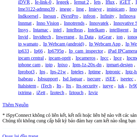
iDVR
,
Ie-link-0
,
Iegeek
,
Iernut 2
,
Iets
,
Iflux
,
iGET
,
Ime3122-admnq39
,
imege
,
Img
,
Imieye
,
iminicam
,
Imo
Indkoersel
,
Inesun
,
iNextPro
,
infeon
,
Infinity
,
Infinova
Innmat
,
Inno Vision
,
Innotrends
,
Innovatek
,
Innovative 
Insys
,
Intamac
,
intel
,
Intelbras
,
Intelkam
,
intelligent
,
I
Invid
,
Invidtech
,
Inwerang
,
Io Data
,
ioGear
,
ion
,
iono
ip wamato
,
Ip Webcam (android)
,
Ip Webcam App
,
Ip We
ip633
,
Ip66
,
Ip6795p
,
Ip_cam_inspector
,
iPad IPCamera
ipcam central
,
ipcam-oprit
,
Ipcameros
,
Ipcc
,
Ipce
,
Ipcm
iphone cam
,
ipip
,
Ipixo
,
Ipm-1z-20x-dn
,
ipmart-design
,
Iprobot3
,
Ips
,
Ips-21w
,
Ipteles
,
Iptime
,
Iptronic
,
Iptz-
Isabeau
,
Isbsupport
,
Isd Jaguar
,
isecure
,
iSEE
,
iseetec
,
Italsistem
,
iTech
,
Its
,
Itx
,
Itx-security
,
iueye
,
iuk
,
Iv9
ixtrima
,
iZett
,
Izotech
,
Iztouch
,
Izviz
Thêm Nguồn
* iSpyConnect không có liên kết, kết nối hoặc liên hệ nào với các sả
Chúng tôi không cung cấp bất kỳ bảo đảm hay cam kết nào rằng bạn 
Quay lại đầu trang