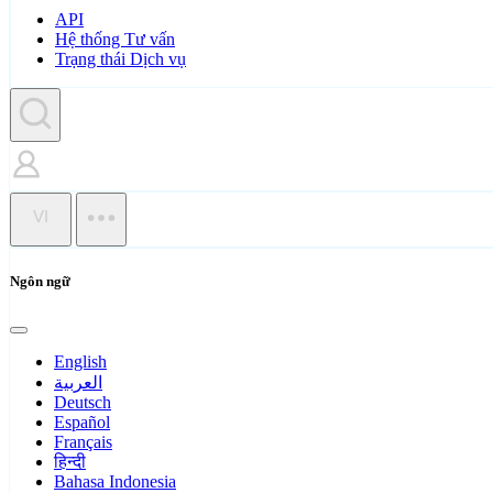
API
Hệ thống Tư vấn
Trạng thái Dịch vụ
VI
Ngôn ngữ
English
العربية
Deutsch
Español
Français
हिन्दी
Bahasa Indonesia