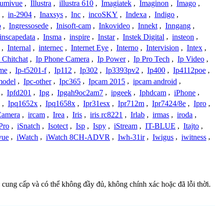
lumivue
,
Illustra
,
illustra 610
,
Imagiatek
,
Imaginon
,
Imago
,
,
in-2904
,
Inaxsys
,
Inc
,
incoSKY
,
Indexa
,
Indigo
,
o
,
Ingressosede
,
Inisoft-cam
,
Inkovideo
,
Innekt
,
Inngang
,
inscapedata
,
Insma
,
inspire
,
Instar
,
Instek Digital
,
insteon
,
,
Internal
,
internec
,
Internet Eye
,
Interno
,
Intervision
,
Intex
,
 Chitchat
,
Ip Phone Camera
,
Ip Power
,
Ip Pro Tech
,
Ip Video
,
ome
,
Ip-t5201-f
,
Ip112
,
Ip302
,
Ip3393pv2
,
Ip400
,
Ip4112poe
,
model
,
Ipc-other
,
Ipc365
,
Ipcam 2015
,
ipcam android
,
,
Ipfd201
,
Ipg
,
Ipgah9oc2am7
,
ipgeek
,
Iphdcam
,
iPhone
,
,
Ipq1652x
,
Ipq1658x
,
Ipr31esx
,
Ipr712m
,
Ipr7424/8e
,
Ipro
,
 Camera
,
ircam
,
Irea
,
Iris
,
iris rc8221
,
Irlab
,
irmas
,
iroda
,
Pro
,
iSnatch
,
Isotect
,
Isp
,
Ispy
,
iStream
,
IT-BLUE
,
Itajto
,
vue
,
iWatch
,
iWatch 8CH-ADVR
,
Iwh-31ir
,
Iwigus
,
iwitness
,
 cung cấp và có thể không đầy đủ, không chính xác hoặc đã lỗi thời.