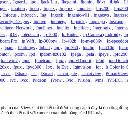
Igson
,
Iguard
,
iipc
,
Ijack Liu
,
Ikegami
,
Ikonic
,
Ildvr
,
iLink
,
Il
gen
,
imotion
,
Imou
,
Impax
,
Imporx
,
Impulse
,
Ims200
,
Imx290
,
Infocus
,
infotech
,
Ing
,
Ingeek
,
Ingenic-v01
,
ingrasys
,
Ingress
Security Designs
,
Innovo
,
inomega
,
Inpotek
,
Inqmega
,
Inscape
,
ntelligent Network
,
Intellinet
,
Intellio
,
Intellsec
,
Interlogix
,
Interna
des
,
iOS
,
ioteoCam
,
ip 1000
,
Ip Buiten
,
Ip Camera (android)
,
Ip
bcam Pro
,
ip Wifi
,
Ip-300ptw
,
Ip-402b
,
Ip-m-p836v
,
Ip-speedd
,
ipam
,
iParkings
,
Ipbell
,
Ipc
,
ipc 360
,
Ipc-bo
,
Ipc-f10p
,
Ipc-
ontor
,
ipcom
,
Ipd
,
Ipdom-hz0102
,
Ipega
,
ipela
,
Ipeye
,
Ipfd200
Ipnawin7
,
Ipnc
,
Ipnetcam
,
Ipnz
,
ipo-vf1mp-ir
,
iPod
,
ipod touch
h20xx
,
Ipux
,
Ipvd300
,
Ipx
,
Iq Eye
,
Iqinvision
,
Iqr
,
Ir Color Ip
Iseeu
,
iShare
,
Isit
,
iSmart
,
ismart gate
,
ismartview
,
iSmartView
000
,
Ivc
,
Ivcc
,
Ivideon
,
iView
,
Ivio
,
ivision
,
ivms
,
iVSEC
,
i
n phẩm của iView. Chi tiết kết nối được cung cấp ở đây là do cộng đồng
sẽ có thể kết nối với camera của mình bằng các URL này.