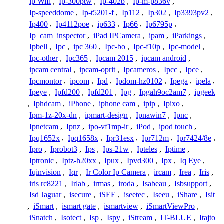
ip Wifi
,
Ip-300ptw
,
Ip-402b
,
Ip-m-p836v
,
Ip-speeddome
,
Ip-t5201-f
,
Ip112
,
Ip302
,
Ip3393pv2
,
Ip400
,
Ip4112poe
,
ip633
,
Ip66
,
Ip6795p
,
Ip_cam_inspector
,
iPad IPCamera
,
ipam
,
iParkings
,
Ipbell
,
Ipc
,
ipc 360
,
Ipc-bo
,
Ipc-f10p
,
Ipc-model
,
Ipc-other
,
Ipc365
,
Ipcam 2015
,
ipcam android
,
ipcam central
,
ipcam-oprit
,
Ipcameros
,
Ipcc
,
Ipce
,
Ipcmontor
,
ipcom
,
Ipd
,
Ipdom-hz0102
,
Ipega
,
ipela
,
Ipeye
,
Ipfd200
,
Ipfd201
,
Ipg
,
Ipgah9oc2am7
,
ipgeek
,
Iphdcam
,
iPhone
,
iphone cam
,
ipip
,
Ipixo
,
Ipm-1z-20x-dn
,
ipmart-design
,
Ipnawin7
,
Ipnc
,
Ipnetcam
,
Ipnz
,
ipo-vf1mp-ir
,
iPod
,
ipod touch
,
Ipq1652x
,
Ipq1658x
,
Ipr31esx
,
Ipr712m
,
Ipr7424/8e
,
Ipro
,
Iprobot3
,
Ips
,
Ips-21w
,
Ipteles
,
Iptime
,
Iptronic
,
Iptz-h20xx
,
Ipux
,
Ipvd300
,
Ipx
,
Iq Eye
,
Iqinvision
,
Iqr
,
Ir Color Ip Camera
,
ircam
,
Irea
,
Iris
,
iris rc8221
,
Irlab
,
irmas
,
iroda
,
Isabeau
,
Isbsupport
,
Isd Jaguar
,
isecure
,
iSEE
,
iseetec
,
Iseeu
,
iShare
,
Isit
,
iSmart
,
ismart gate
,
ismartview
,
iSmartViewPro
,
iSnatch
,
Isotect
,
Isp
,
Ispy
,
iStream
,
IT-BLUE
,
Itajto