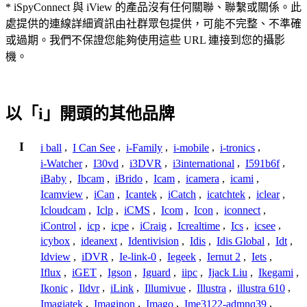
* iSpyConnect 與 iView 的產品沒有任何關聯、聯繫或關係。此
處提供的連線詳細資訊由社群眾包提供，可能不完整、不準確
或過期。我們不保證您能夠使用這些 URL 連接到您的攝影
機。
以「i」開頭的其他品牌
I
i ball
,
I Can See
,
i-Family
,
i-mobile
,
i-tronics
,
i-Watcher
,
I30vd
,
i3DVR
,
i3international
,
I591b6f
,
iBaby
,
Ibcam
,
iBrido
,
Icam
,
icamera
,
icami
,
Icamview
,
iCan
,
Icantek
,
iCatch
,
icatchtek
,
iclear
,
Icloudcam
,
Iclp
,
iCMS
,
Icom
,
Icon
,
iconnect
,
iControl
,
icp
,
icpe
,
iCraig
,
Icrealtime
,
Ics
,
icsee
,
icybox
,
ideanext
,
Identivision
,
Idis
,
Idis Global
,
Idt
,
Idview
,
iDVR
,
Ie-link-0
,
Iegeek
,
Iernut 2
,
Iets
,
Iflux
,
iGET
,
Igson
,
Iguard
,
iipc
,
Ijack Liu
,
Ikegami
,
Ikonic
,
Ildvr
,
iLink
,
Illumivue
,
Illustra
,
illustra 610
,
Imagiatek
,
Imaginon
,
Imago
,
Ime3122-admnq39
,