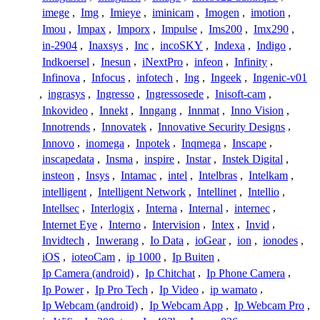
imege
,
Img
,
Imieye
,
iminicam
,
Imogen
,
imotion
,
Imou
,
Impax
,
Imporx
,
Impulse
,
Ims200
,
Imx290
,
in-2904
,
Inaxsys
,
Inc
,
incoSKY
,
Indexa
,
Indigo
,
Indkoersel
,
Inesun
,
iNextPro
,
infeon
,
Infinity
,
Infinova
,
Infocus
,
infotech
,
Ing
,
Ingeek
,
Ingenic-v01
,
ingrasys
,
Ingresso
,
Ingressosede
,
Inisoft-cam
,
Inkovideo
,
Innekt
,
Inngang
,
Innmat
,
Inno Vision
,
Innotrends
,
Innovatek
,
Innovative Security Designs
,
Innovo
,
inomega
,
Inpotek
,
Inqmega
,
Inscape
,
inscapedata
,
Insma
,
inspire
,
Instar
,
Instek Digital
,
insteon
,
Insys
,
Intamac
,
intel
,
Intelbras
,
Intelkam
,
intelligent
,
Intelligent Network
,
Intellinet
,
Intellio
,
Intellsec
,
Interlogix
,
Interna
,
Internal
,
internec
,
Internet Eye
,
Interno
,
Intervision
,
Intex
,
Invid
,
Invidtech
,
Inwerang
,
Io Data
,
ioGear
,
ion
,
ionodes
,
iOS
,
ioteoCam
,
ip 1000
,
Ip Buiten
,
Ip Camera (android)
,
Ip Chitchat
,
Ip Phone Camera
,
Ip Power
,
Ip Pro Tech
,
Ip Video
,
ip wamato
,
Ip Webcam (android)
,
Ip Webcam App
,
Ip Webcam Pro
,