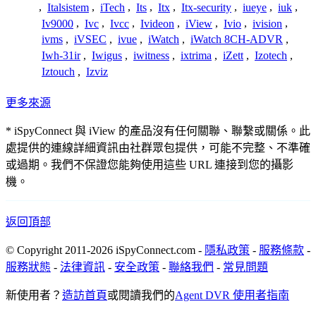
,
Italsistem
,
iTech
,
Its
,
Itx
,
Itx-security
,
iueye
,
iuk
,
Iv9000
,
Ivc
,
Ivcc
,
Ivideon
,
iView
,
Ivio
,
ivision
,
ivms
,
iVSEC
,
ivue
,
iWatch
,
iWatch 8CH-ADVR
,
Iwh-31ir
,
Iwigus
,
iwitness
,
ixtrima
,
iZett
,
Izotech
,
Iztouch
,
Izviz
更多來源
* iSpyConnect 與 iView 的產品沒有任何關聯、聯繫或關係。此
處提供的連線詳細資訊由社群眾包提供，可能不完整、不準確
或過期。我們不保證您能夠使用這些 URL 連接到您的攝影
機。
返回頂部
© Copyright 2011-2026 iSpyConnect.com -
隱私政策
-
服務條款
-
服務狀態
-
法律資訊
-
安全政策
-
聯絡我們
-
常見問題
新使用者？
造訪首頁
或閱讀我們的
Agent DVR 使用者指南