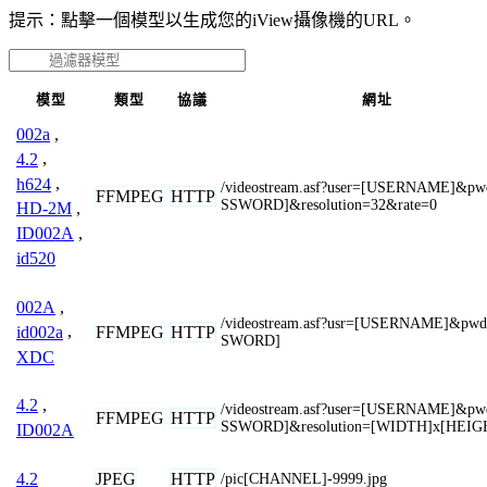
提示：點擊一個模型以生成您的iView攝像機的URL。
模型
類型
協議
網址
002a
,
4.2
,
h624
,
/videostream.asf?user=[USERNAME]&p
FFMPEG
HTTP
SSWORD]&resolution=32&rate=0
HD-2M
,
ID002A
,
id520
002A
,
/videostream.asf?usr=[USERNAME]&pw
FFMPEG
HTTP
id002a
,
SWORD]
XDC
4.2
,
/videostream.asf?user=[USERNAME]&p
FFMPEG
HTTP
SSWORD]&resolution=[WIDTH]x[HEIG
ID002A
JPEG
HTTP
4.2
/pic[CHANNEL]-9999.jpg