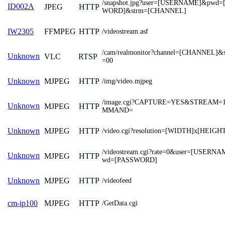
/snapshot.jpg?user=[USERNAME]&pwd=
ID002A
JPEG
HTTP
WORD]&strm=[CHANNEL]
FFMPEG
HTTP
IW2305
/videostream.asf
/cam/realmonitor?channel=[CHANNEL]&s
Unknown
VLC
RTSP
=00
MJPEG
HTTP
Unknown
/img/video.mjpeg
/image.cgi?CAPTURE=YES&STREAM=
Unknown
MJPEG
HTTP
MMAND=
MJPEG
HTTP
Unknown
/video.cgi?resolution=[WIDTH]x[HEIGH
/videostream.cgi?rate=0&user=[USERN
Unknown
MJPEG
HTTP
wd=[PASSWORD]
MJPEG
HTTP
Unknown
/videofeed
MJPEG
HTTP
cm-ip100
/GetData.cgi