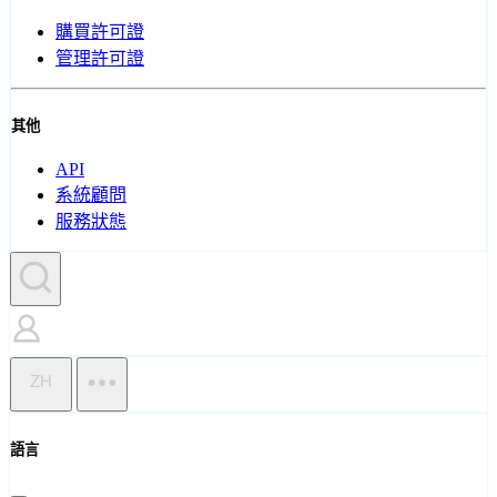
購買許可證
管理許可證
其他
API
系統顧問
服務狀態
ZH
語言