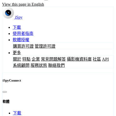
View this page in English
iSpy
下載
使用者指南
軟體授權
購買許可證
管理許可證
更多
關於
特點
企業
常見問題解答
攝影機資料庫
社區
API
系統顧問
服務狀態
聯絡我們
iSpyConnect
軟體
下載