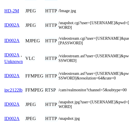
JPEG
HTTP
HD-2M
/Image.jpg
/snapshot.cgi?user=[USERNAME]&pwd=
ID002A
JPEG
HTTP
WORD]
/videostream.cgi?user=[USERNAME]&pa
ID002A
MJPEG
HTTP
[PASSWORD]
ID002A
,
/videostream.asf?user=[USERNAME]&p
VLC
HTTP
SSWORD]
Unknown
/videostream.asf?user=[USERNAME]&p
ID002A
FFMPEG
HTTP
SSWORD]&resolution=64&rate=0
FFMPEG
RTSP
ipc2122lb
/cam/realmonitor?channel=5&subtype=00
/snapshot.jpg?user=[USERNAME]&pwd=
ID002A
JPEG
HTTP
WORD]
JPEG
HTTP
ID002A
/snapshot.jpg