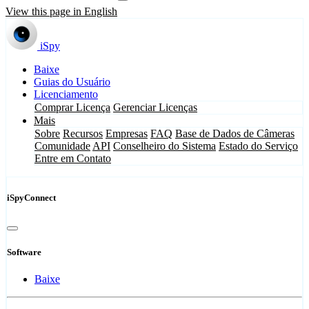
View this page in English
iSpy
Baixe
Guias do Usuário
Licenciamento
Comprar Licença
Gerenciar Licenças
Mais
Sobre
Recursos
Empresas
FAQ
Base de Dados de Câmeras
Comunidade
API
Conselheiro do Sistema
Estado do Serviço
Entre em Contato
iSpyConnect
Software
Baixe