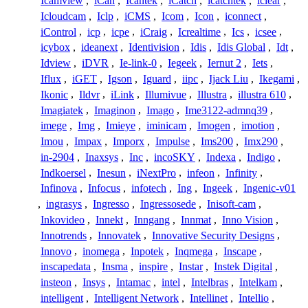
Icamview
,
iCan
,
Icantek
,
iCatch
,
icatchtek
,
iclear
,
Icloudcam
,
Iclp
,
iCMS
,
Icom
,
Icon
,
iconnect
,
iControl
,
icp
,
icpe
,
iCraig
,
Icrealtime
,
Ics
,
icsee
,
icybox
,
ideanext
,
Identivision
,
Idis
,
Idis Global
,
Idt
,
Idview
,
iDVR
,
Ie-link-0
,
Iegeek
,
Iernut 2
,
Iets
,
Iflux
,
iGET
,
Igson
,
Iguard
,
iipc
,
Ijack Liu
,
Ikegami
,
Ikonic
,
Ildvr
,
iLink
,
Illumivue
,
Illustra
,
illustra 610
,
Imagiatek
,
Imaginon
,
Imago
,
Ime3122-admnq39
,
imege
,
Img
,
Imieye
,
iminicam
,
Imogen
,
imotion
,
Imou
,
Impax
,
Imporx
,
Impulse
,
Ims200
,
Imx290
,
in-2904
,
Inaxsys
,
Inc
,
incoSKY
,
Indexa
,
Indigo
,
Indkoersel
,
Inesun
,
iNextPro
,
infeon
,
Infinity
,
Infinova
,
Infocus
,
infotech
,
Ing
,
Ingeek
,
Ingenic-v01
,
ingrasys
,
Ingresso
,
Ingressosede
,
Inisoft-cam
,
Inkovideo
,
Innekt
,
Inngang
,
Innmat
,
Inno Vision
,
Innotrends
,
Innovatek
,
Innovative Security Designs
,
Innovo
,
inomega
,
Inpotek
,
Inqmega
,
Inscape
,
inscapedata
,
Insma
,
inspire
,
Instar
,
Instek Digital
,
insteon
,
Insys
,
Intamac
,
intel
,
Intelbras
,
Intelkam
,
intelligent
,
Intelligent Network
,
Intellinet
,
Intellio
,