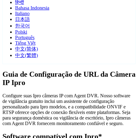
हिन्दी
Bahasa Indonesia
Italiano
日本語
한국어
Polski
Português
Tiếng Việt
中文(简体)
中文(繁體)
Guia de Configuração de URL da Câmera
IP Ipro
Configure suas Ipro câmeras IP com Agent DVR. Nosso software
de vigilância gratuito inclui um assistente de configuração
personalizado para Ipro modelos, e a compatibilidade ONVIF e
RTSP oferece opções de conexão flexíveis entre plataformas. Seja
para segurança doméstica ou vigilância de escritório, Ipro câmeras
com Agent DVR fornecem monitoramento confiável e seguro.
Software compatível com Ipro*