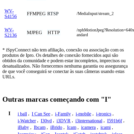
WV-
FFMPEG
RTSP
/MediaInput/stream_2
S4156
WV-
/nphMotionJpeg?Resolution=640
MJPEG
HTTP
andard
S2136
* iSpyConnect não tem afiliação, conexão ou associação com os
produtos de Ipro. Os detalhes de conexão fornecidos aqui são
obtidos da comunidade e podem estar incompletos, imprecisos ou
desatualizados. Não fornecemos nenhuma garantia ou assegurança
de que você conseguirá se conectar às suas câmeras usando estas
URLs.
Outras marcas começando com "I"
I
i ball
,
I Can See
,
i-Family
,
i-mobile
,
i-tronics
,
i-Watcher
,
I30vd
,
i3DVR
,
i3international
,
I591b6f
,
iBaby
,
Ibcam
,
iBrido
,
Icam
,
icamera
,
icami
,