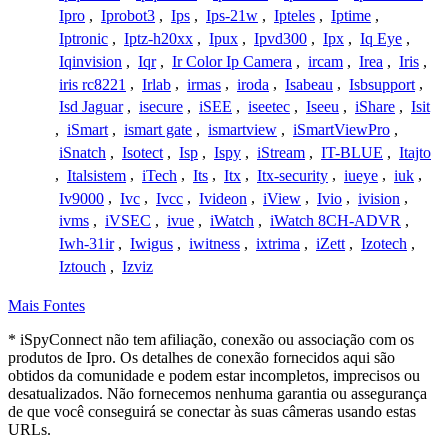
Ipro
,
Iprobot3
,
Ips
,
Ips-21w
,
Ipteles
,
Iptime
,
Iptronic
,
Iptz-h20xx
,
Ipux
,
Ipvd300
,
Ipx
,
Iq Eye
,
Iqinvision
,
Iqr
,
Ir Color Ip Camera
,
ircam
,
Irea
,
Iris
,
iris rc8221
,
Irlab
,
irmas
,
iroda
,
Isabeau
,
Isbsupport
,
Isd Jaguar
,
isecure
,
iSEE
,
iseetec
,
Iseeu
,
iShare
,
Isit
,
iSmart
,
ismart gate
,
ismartview
,
iSmartViewPro
,
iSnatch
,
Isotect
,
Isp
,
Ispy
,
iStream
,
IT-BLUE
,
Itajto
,
Italsistem
,
iTech
,
Its
,
Itx
,
Itx-security
,
iueye
,
iuk
,
Iv9000
,
Ivc
,
Ivcc
,
Ivideon
,
iView
,
Ivio
,
ivision
,
ivms
,
iVSEC
,
ivue
,
iWatch
,
iWatch 8CH-ADVR
,
Iwh-31ir
,
Iwigus
,
iwitness
,
ixtrima
,
iZett
,
Izotech
,
Iztouch
,
Izviz
Mais Fontes
* iSpyConnect não tem afiliação, conexão ou associação com os
produtos de Ipro. Os detalhes de conexão fornecidos aqui são
obtidos da comunidade e podem estar incompletos, imprecisos ou
desatualizados. Não fornecemos nenhuma garantia ou assegurança
de que você conseguirá se conectar às suas câmeras usando estas
URLs.