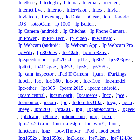
Intellsec
,
Interlogix
,
Interna
,
Internal
,
internec
,
Internet Eye
,
Interno
,
Intervision
,
Intex
,
Invid
,
Invidtech
,
Inwerang
,
Io Data
,
ioGear
,
ion
,
ionodes
,
iOS
,
ioteoCam
,
ip 1000
,
Ip Buiten
,
Ip Camera (android)
,
Ip Chitchat
,
Ip Phone Camera
,
Ip Power
,
Ip Pro Tech
,
Ip Video
,
ip wamato
,
Ip Webcam (android)
,
Ip Webcam App
,
Ip Webcam Pro
,
ip Wifi
,
Ip-300ptw
,
Ip-402b
,
Ip-m-p836v
,
Ip-speeddome
,
Ip-t5201-f
,
Ip112
,
Ip302
,
Ip3393pv2
,
Ip400
,
Ip4112poe
,
ip633
,
Ip66
,
Ip6795p
,
Ip_cam_inspector
,
iPad IPCamera
,
ipam
,
iParkings
,
Ipbell
,
Ipc
,
ipc 360
,
Ipc-bo
,
Ipc-f10p
,
Ipc-model
,
Ipc-other
,
Ipc365
,
Ipcam 2015
,
ipcam android
,
ipcam central
,
ipcam-oprit
,
Ipcameros
,
Ipcc
,
Ipce
,
Ipcmontor
,
ipcom
,
Ipd
,
Ipdom-hz0102
,
Ipega
,
ipela
,
Ipeye
,
Ipfd200
,
Ipfd201
,
Ipg
,
Ipgah9oc2am7
,
ipgeek
,
Iphdcam
,
iPhone
,
iphone cam
,
ipip
,
Ipixo
,
Ipm-1z-20x-dn
,
ipmart-design
,
Ipnawin7
,
Ipnc
,
Ipnetcam
,
Ipnz
,
ipo-vf1mp-ir
,
iPod
,
ipod touch
,
Ipq1652x
,
Ipq1658x
,
Ipr31esx
,
Ipr712m
,
Ipr7424/8e
,