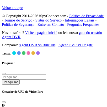
Voltar ao topo
© Copyright 2011-2026 iSpyConnect.com -
Política de Privacidade
-
Termos de Serviço
-
Status do Serviço
-
Informações Legais
-
Política de Segurança
-
Entre em Contato
-
Perguntas Frequentes
Novo usuário?
Visite a página inicial
ou leia nosso
guia do usuário
Agent DVR
Comparar:
Agent DVR vs Blue Iris
·
Agent DVR vs Frigate
Tema:
Pesquisar
Pesquisar
Gerador de URL de Vídeo Ipro
IP