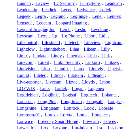
Launch
,
Laview
,
Lc Security
,
Lc Systems
,
Leadcam
,
Leadership
,
Leadtek
,
Lecoe
,
Ledvance
,
Leftek
,
Legeek
,
Legra
,
Legrand
,
Legrange
,
Lenel
,
Lenovo
,
Lensoul
,
Leocam
,
Leopard Imaging
,
Leopard Imaging Inc
,
Lerch
,
Leshp
,
Levelone
,
Levscam
,
Lexy
,
Lg
,
Lg Phone
,
Libor
,
Lidl
,
Lifecontrol
,
Lifeshield
,
Lifetech
,
Lifeview
,
Lightcam
,
Lightdow
,
Lightinthebox
,
Lihai
,
Likean
,
Lilly
,
Limix
,
Lindata
,
Lindy
,
Linemak
,
Linia
,
Link
,
Linkcom
,
Linkit
,
Linkit Security
,
Linkpro
,
Linksys
,
Linovision
,
Linq
,
Linudix
,
Linux
,
Lionvis
,
Lipetsk
,
Liquid
,
Litetec
,
Litmor
,
Litokam
,
Littleadd
,
Live-reporter
,
Livecam
,
Lizvie
,
Lloyds
,
Lmou
,
LOEWIX
,
Lof-v
,
Loftek
,
Logan
,
Logenex
,
Logidebian
,
Logilink
,
Logisaf
,
Logitech
,
Lokanta
,
Lonestar
,
Long Plus
,
Longdream
,
Longsafe
,
Longse
,
Longshine
,
Longteam
,
Lonrock
,
Look
,
Loosafe
,
Lorensen-01
,
Lorex
,
Loryta
,
Lotus
,
Louance
,
Louwice
,
Loveday Smart Home
,
Lowcam
,
Lowes
,
Lowes Iris
,
Lox
,
Loxone
,
Lpr-hdcam
,
Lsc
,
Lsvision
,