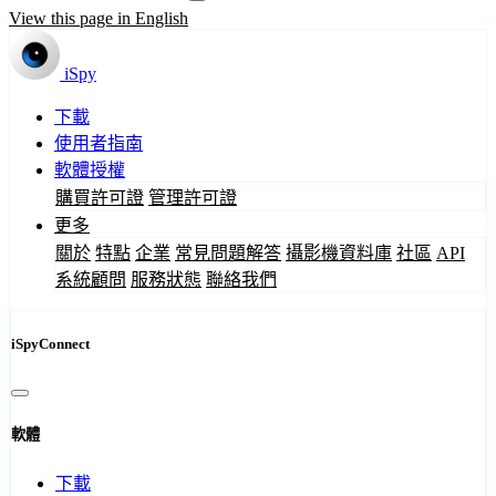
View this page in English
iSpy
下載
使用者指南
軟體授權
購買許可證
管理許可證
更多
關於
特點
企業
常見問題解答
攝影機資料庫
社區
API
系統顧問
服務狀態
聯絡我們
iSpyConnect
軟體
下載