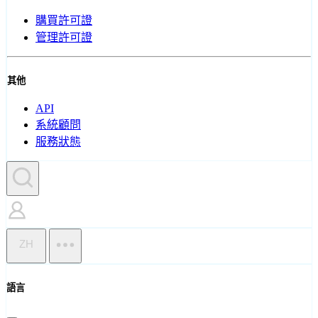
購買許可證
管理許可證
其他
API
系統顧問
服務狀態
ZH
語言