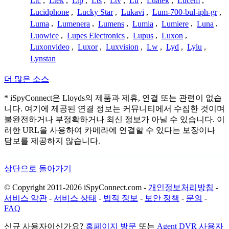
Ltc
,
Ltek
,
Ltp
,
Lts
,
Ltv
,
Lu
,
Luatek
,
Lucem
,
Lucidphone
,
Lucky Star
,
Lukavi
,
Lum-700-bul-iph-gr
,
Luma
,
Lumenera
,
Lumens
,
Lumia
,
Lumiere
,
Luna
,
Luowice
,
Lupes Electronics
,
Lupus
,
Luxon
,
Luxonvideo
,
Luxor
,
Luxvision
,
Lw
,
Lyd
,
Lylu
,
Lynstan
더 많은 소스
* iSpyConnect은 Lloyds의 제품과 제휴, 연결 또는 관련이 없습
니다. 여기에 제공된 연결 정보는 커뮤니티에서 수집한 것이며
불완전하거나 부정확하거나 최신 정보가 아닐 수 있습니다. 이
러한 URL을 사용하여 카메라에 연결할 수 있다는 보장이나
담보를 제공하지 않습니다.
상단으로 돌아가기
© Copyright 2011-2026 iSpyConnect.com -
개인정보처리방침
-
서비스 약관
-
서비스 상태
-
법적 정보
-
보안 정책
-
문의
-
FAQ
신규 사용자이신가요?
홈페이지 방문
또는
Agent DVR 사용자