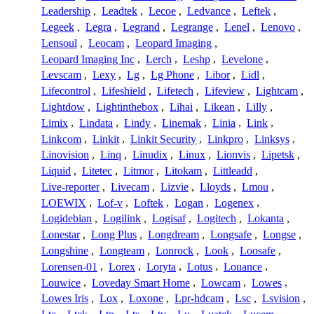
Leadership
,
Leadtek
,
Lecoe
,
Ledvance
,
Leftek
,
Legeek
,
Legra
,
Legrand
,
Legrange
,
Lenel
,
Lenovo
,
Lensoul
,
Leocam
,
Leopard Imaging
,
Leopard Imaging Inc
,
Lerch
,
Leshp
,
Levelone
,
Levscam
,
Lexy
,
Lg
,
Lg Phone
,
Libor
,
Lidl
,
Lifecontrol
,
Lifeshield
,
Lifetech
,
Lifeview
,
Lightcam
,
Lightdow
,
Lightinthebox
,
Lihai
,
Likean
,
Lilly
,
Limix
,
Lindata
,
Lindy
,
Linemak
,
Linia
,
Link
,
Linkcom
,
Linkit
,
Linkit Security
,
Linkpro
,
Linksys
,
Linovision
,
Linq
,
Linudix
,
Linux
,
Lionvis
,
Lipetsk
,
Liquid
,
Litetec
,
Litmor
,
Litokam
,
Littleadd
,
Live-reporter
,
Livecam
,
Lizvie
,
Lloyds
,
Lmou
,
LOEWIX
,
Lof-v
,
Loftek
,
Logan
,
Logenex
,
Logidebian
,
Logilink
,
Logisaf
,
Logitech
,
Lokanta
,
Lonestar
,
Long Plus
,
Longdream
,
Longsafe
,
Longse
,
Longshine
,
Longteam
,
Lonrock
,
Look
,
Loosafe
,
Lorensen-01
,
Lorex
,
Loryta
,
Lotus
,
Louance
,
Louwice
,
Loveday Smart Home
,
Lowcam
,
Lowes
,
Lowes Iris
,
Lox
,
Loxone
,
Lpr-hdcam
,
Lsc
,
Lsvision
,