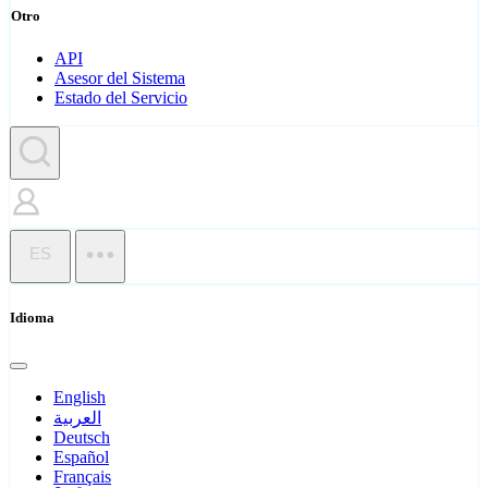
Otro
API
Asesor del Sistema
Estado del Servicio
ES
Idioma
English
العربية
Deutsch
Español
Français