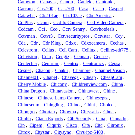
Camwon
,
Canavis
,
Canon
,
Cantek
,
Cantonk
,
Carcam
,
Cas-200
,
Cas-700
,
Casa
,
Casio
,
Casperi
,
Catawba
,
Cb-101ae
,
Cb-102ae
,
Cbc America
,
Cc Plus
,
Ccam
,
Ccd Ip Camera
,
Ccd Video Camera
,
Ccdcam
,
Cci
,
Cco
,
Cctv Sentry
,
Cctvhotdeals
,
Cctvman
,
Cctvr3
,
Cctvsecuritypros
,
Cctvstar
,
Ccy
,
Cda
,
Cdr
,
Cdr King
,
Cdxx
,
Cdxxcamera
,
Cechas
,
Celestrom
,
Celius
,
Cell Cam
,
Cellinx
,
Cellinx-sth775
,
Cellvision
,
Celu
,
Cengiz
,
Cennan
,
Censee
,
Centechia
,
Centrium
,
Centrix
,
Centronics
,
Cepsa
,
Cesnet
,
Chacon
,
Chakir
,
Chambre
,
Channel Vision
,
Channel01
,
Chapel
,
Chavega
,
Cheap
,
CheapCam
,
Cherry Mobile
,
Chicony
,
Childrenview.com
,
China
,
China Dragon
,
Chinavasion
,
Chinawest
,
Chine
,
Chinese
,
Chinese Lamp Camera
,
Chineseptz
,
Chineseum
,
Chingling
,
Chino
,
Chint
,
Choice
,
Chongro
,
Chortau
,
Chowha
,
Chrysalis
,
Chua
,
Chubb
,
Ciana Exports
,
Cib Security
,
Cina
,
Cinnado
,
Cip
,
Cipem
,
Ciqurix
,
Cisco
,
Cita
,
Citc
,
Citronix
,
Citrox
,
Citystar
,
Citysync
,
Civs-ipc-6400
,