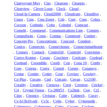
Clairvoyant Mwr
,
Clas
,
Clearone
,
Clearpix
,
Clearview
,
Clever Loop
,
Clock
,
Cloud
,
Cloud Ip Camera
,
Cloud2000
,
Cloudcam
,
Cloudlive
,
Cmos
,
Cms
,
Cms Zonet
,
Cnb
,
Cnet
,
Cnm
,
Cobra
,
Cocoon
,
Codnida
,
Cohu
,
Cohuhd
,
Comcast
,
Comelit
,
Commend
,
Communications Line
,
Compro
,
Compufix4u
,
Coms
,
Comtac
,
Comtrend
,
Conbre
,
Concept Pro
,
Conceptronic
,
Concord
,
Condere
,
Conico
,
Connectec
,
Connectionnc
,
Connectsmarthome
,
Connex
,
Contack
,
Control3d
,
Control4
,
Convision
,
Convo Kontor
,
Cooau
,
Coocheer
,
Coolcam
,
Coolead
,
Coolpad
,
Cooradilla
,
Cootli
,
Cop
,
Copa 10
,
Copbr
,
Core
,
Corega
,
Corex
,
Corprit
,
Corsee
,
Cosansys
,
Costar
,
Costim
,
Cotier
,
Cour
,
Covisec
,
Cowkey
,
Cp Plus
,
Cpcam
,
Cpd
,
Cptcam
,
Cpvan
,
Cr2100
,
Creality
,
Creative
,
Crenova
,
Crest
,
Crestron
,
Cricket
,
Crl
,
Crystal Vision
,
Cs-280f53
,
Cs2link
,
Csst
,
Ct2
,
Ctipc
,
Ctronics
,
Ctvision
,
Cube
,
Cubitech
,
Cusxy
,
Cv-b13b10-odi
,
Cv3c
,
Cvlm
,
Cyber
,
Cybernetik
,
Cybernova
,
Cyberview
,
Cybo
,
Cycam
,
Cyclops
,