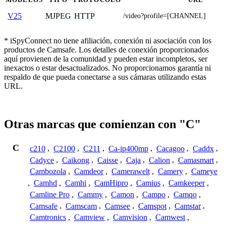
MJPEG
HTTP
V25
/video?profile=[CHANNEL]
* iSpyConnect no tiene afiliación, conexión ni asociación con los
productos de Camsafe. Los detalles de conexión proporcionados
aquí provienen de la comunidad y pueden estar incompletos, ser
inexactos o estar desactualizados. No proporcionamos garantía ni
respaldo de que pueda conectarse a sus cámaras utilizando estas
URL.
Otras marcas que comienzan con "C"
C
c210
,
C2100
,
C211
,
Ca-ip400mp
,
Cacagoo
,
Caddx
,
Cadyce
,
Caikong
,
Caisse
,
Caja
,
Calion
,
Camasmart
,
Cambozola
,
Camdeor
,
Camerawelt
,
Camery
,
Cameye
,
Camhd
,
Camhi
,
CamHipro
,
Camius
,
Camkeeper
,
Camline Pro
,
Cammy
,
Camon
,
Campo
,
Camqo
,
Camsafe
,
Camscam
,
Camsee
,
Camspot
,
Camstar
,
Camtronics
,
Camview
,
Camvision
,
Camwest
,