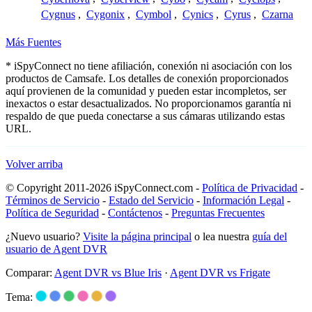
Cygnus
,
Cygonix
,
Cymbol
,
Cynics
,
Cyrus
,
Czarna
Más Fuentes
* iSpyConnect no tiene afiliación, conexión ni asociación con los
productos de Camsafe. Los detalles de conexión proporcionados
aquí provienen de la comunidad y pueden estar incompletos, ser
inexactos o estar desactualizados. No proporcionamos garantía ni
respaldo de que pueda conectarse a sus cámaras utilizando estas
URL.
Volver arriba
© Copyright 2011-2026 iSpyConnect.com -
Política de Privacidad
-
Términos de Servicio
-
Estado del Servicio
-
Información Legal
-
Política de Seguridad
-
Contáctenos
-
Preguntas Frecuentes
¿Nuevo usuario?
Visite la página principal
o lea nuestra
guía del
usuario de Agent DVR
Comparar:
Agent DVR vs Blue Iris
·
Agent DVR vs Frigate
Tema: