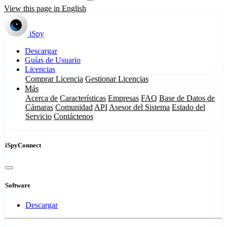
View this page in English
iSpy
Descargar
Guías de Usuario
Licencias
Comprar Licencia
Gestionar Licencias
Más
Acerca de
Características
Empresas
FAQ
Base de Datos de
Cámaras
Comunidad
API
Asesor del Sistema
Estado del
Servicio
Contáctenos
iSpyConnect
Software
Descargar