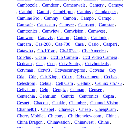
Cambozola
,
Camdeor
,
Camerawelt
,
Camery
,
Cameye
,
Camhd
,
Camhi
,
CamHipro
,
Camius
,
Camkeeper
,
Camline Pro
,
Cammy
,
Camon
,
Campo
,
Camqo
,
Camsafe
,
Camscam
,
Camsee
,
Camspot
,
Camstar
,
Camtronics
,
Camview
,
Camvision
,
Camwest
,
Camwon
,
Canavis
,
Canon
,
Cantek
,
Cantonk
,
Carcam
,
Cas-200
,
Cas-700
,
Casa
,
Casio
,
Casperi
,
Catawba
,
Cb-101ae
,
Cb-102ae
,
Cbc America
,
Cc Plus
,
Ccam
,
Ccd Ip Camera
,
Ccd Video Camera
,
Ccdcam
,
Cci
,
Cco
,
Cctv Sentry
,
Cctvhotdeals
,
Cctvman
,
Cctvr3
,
Cctvsecuritypros
,
Cctvstar
,
Ccy
,
Cda
,
Cdr
,
Cdr King
,
Cdxx
,
Cdxxcamera
,
Cechas
,
Celestrom
,
Celius
,
Cell Cam
,
Cellinx
,
Cellinx-sth775
,
Cellvision
,
Celu
,
Cengiz
,
Cennan
,
Censee
,
Centechia
,
Centrium
,
Centrix
,
Centronics
,
Cepsa
,
Cesnet
,
Chacon
,
Chakir
,
Chambre
,
Channel Vision
,
Channel01
,
Chapel
,
Chavega
,
Cheap
,
CheapCam
,
Cherry Mobile
,
Chicony
,
Childrenview.com
,
China
,
China Dragon
,
Chinavasion
,
Chinawest
,
Chine
,