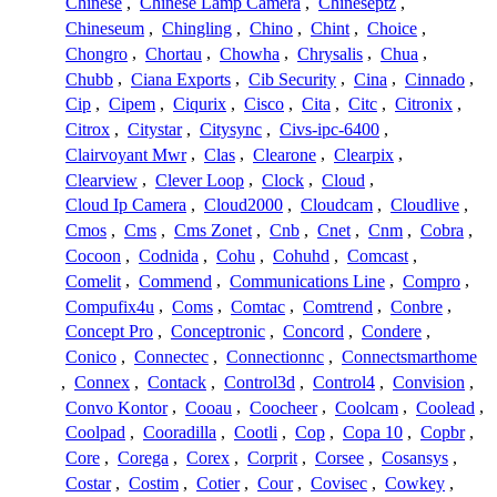
Chinese
,
Chinese Lamp Camera
,
Chineseptz
,
Chineseum
,
Chingling
,
Chino
,
Chint
,
Choice
,
Chongro
,
Chortau
,
Chowha
,
Chrysalis
,
Chua
,
Chubb
,
Ciana Exports
,
Cib Security
,
Cina
,
Cinnado
,
Cip
,
Cipem
,
Ciqurix
,
Cisco
,
Cita
,
Citc
,
Citronix
,
Citrox
,
Citystar
,
Citysync
,
Civs-ipc-6400
,
Clairvoyant Mwr
,
Clas
,
Clearone
,
Clearpix
,
Clearview
,
Clever Loop
,
Clock
,
Cloud
,
Cloud Ip Camera
,
Cloud2000
,
Cloudcam
,
Cloudlive
,
Cmos
,
Cms
,
Cms Zonet
,
Cnb
,
Cnet
,
Cnm
,
Cobra
,
Cocoon
,
Codnida
,
Cohu
,
Cohuhd
,
Comcast
,
Comelit
,
Commend
,
Communications Line
,
Compro
,
Compufix4u
,
Coms
,
Comtac
,
Comtrend
,
Conbre
,
Concept Pro
,
Conceptronic
,
Concord
,
Condere
,
Conico
,
Connectec
,
Connectionnc
,
Connectsmarthome
,
Connex
,
Contack
,
Control3d
,
Control4
,
Convision
,
Convo Kontor
,
Cooau
,
Coocheer
,
Coolcam
,
Coolead
,
Coolpad
,
Cooradilla
,
Cootli
,
Cop
,
Copa 10
,
Copbr
,
Core
,
Corega
,
Corex
,
Corprit
,
Corsee
,
Cosansys
,
Costar
,
Costim
,
Cotier
,
Cour
,
Covisec
,
Cowkey
,