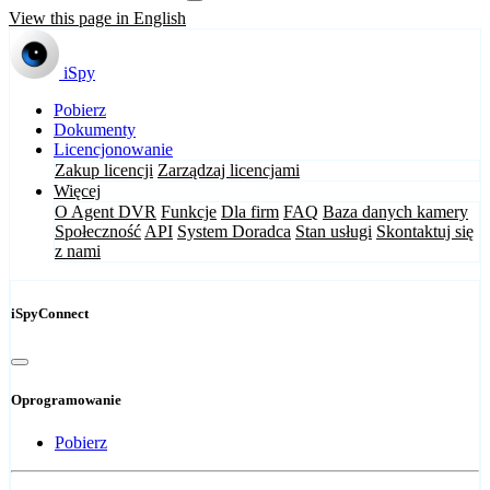
View this page in English
iSpy
Pobierz
Dokumenty
Licencjonowanie
Zakup licencji
Zarządzaj licencjami
Więcej
O Agent DVR
Funkcje
Dla firm
FAQ
Baza danych kamery
Społeczność
API
System Doradca
Stan usługi
Skontaktuj się
z nami
iSpyConnect
Oprogramowanie
Pobierz