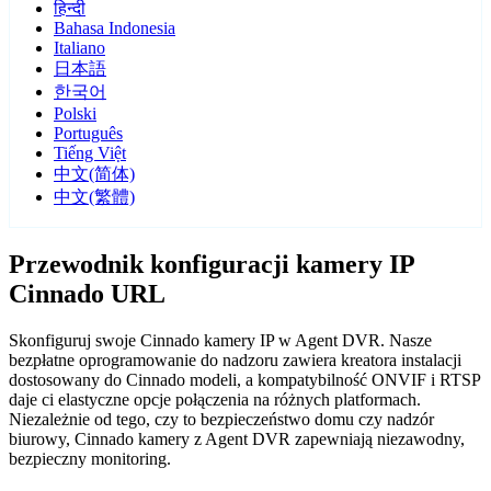
हिन्दी
Bahasa Indonesia
Italiano
日本語
한국어
Polski
Português
Tiếng Việt
中文(简体)
中文(繁體)
Przewodnik konfiguracji kamery IP
Cinnado URL
Skonfiguruj swoje Cinnado kamery IP w Agent DVR. Nasze
bezpłatne oprogramowanie do nadzoru zawiera kreatora instalacji
dostosowany do Cinnado modeli, a kompatybilność ONVIF i RTSP
daje ci elastyczne opcje połączenia na różnych platformach.
Niezależnie od tego, czy to bezpieczeństwo domu czy nadzór
biurowy, Cinnado kamery z Agent DVR zapewniają niezawodny,
bezpieczny monitoring.