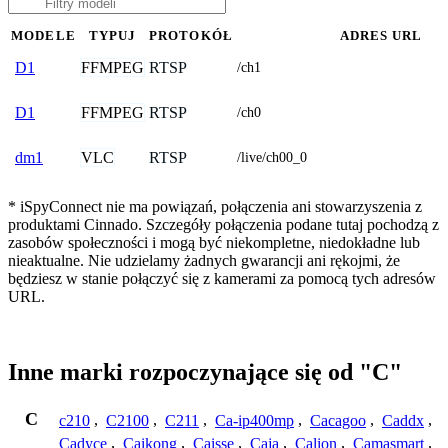
MODELE
TYPUJ
PROTOKÓŁ
ADRES URL
FFMPEG
RTSP
D1
/ch1
FFMPEG
RTSP
D1
/ch0
VLC
RTSP
dm1
/live/ch00_0
* iSpyConnect nie ma powiązań, połączenia ani stowarzyszenia z
produktami Cinnado. Szczegóły połączenia podane tutaj pochodzą z
zasobów społeczności i mogą być niekompletne, niedokładne lub
nieaktualne. Nie udzielamy żadnych gwarancji ani rękojmi, że
będziesz w stanie połączyć się z kamerami za pomocą tych adresów
URL.
Inne marki rozpoczynające się od "C"
C
c210
,
C2100
,
C211
,
Ca-ip400mp
,
Cacagoo
,
Caddx
,
Cadyce
,
Caikong
,
Caisse
,
Caja
,
Calion
,
Camasmart
,