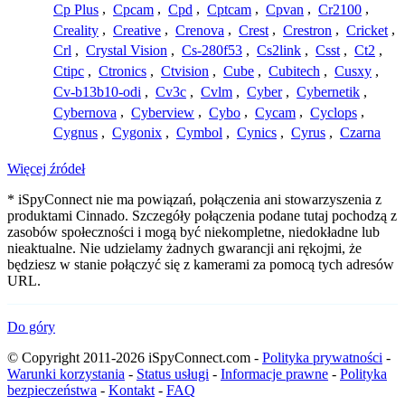
Cp Plus
,
Cpcam
,
Cpd
,
Cptcam
,
Cpvan
,
Cr2100
,
Creality
,
Creative
,
Crenova
,
Crest
,
Crestron
,
Cricket
,
Crl
,
Crystal Vision
,
Cs-280f53
,
Cs2link
,
Csst
,
Ct2
,
Ctipc
,
Ctronics
,
Ctvision
,
Cube
,
Cubitech
,
Cusxy
,
Cv-b13b10-odi
,
Cv3c
,
Cvlm
,
Cyber
,
Cybernetik
,
Cybernova
,
Cyberview
,
Cybo
,
Cycam
,
Cyclops
,
Cygnus
,
Cygonix
,
Cymbol
,
Cynics
,
Cyrus
,
Czarna
Więcej źródeł
* iSpyConnect nie ma powiązań, połączenia ani stowarzyszenia z
produktami Cinnado. Szczegóły połączenia podane tutaj pochodzą z
zasobów społeczności i mogą być niekompletne, niedokładne lub
nieaktualne. Nie udzielamy żadnych gwarancji ani rękojmi, że
będziesz w stanie połączyć się z kamerami za pomocą tych adresów
URL.
Do góry
© Copyright 2011-2026 iSpyConnect.com -
Polityka prywatności
-
Warunki korzystania
-
Status usługi
-
Informacje prawne
-
Polityka
bezpieczeństwa
-
Kontakt
-
FAQ