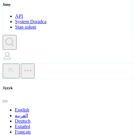
Inny
API
System Doradca
Stan usługi
PL
Język
English
العربية
Deutsch
Español
Français