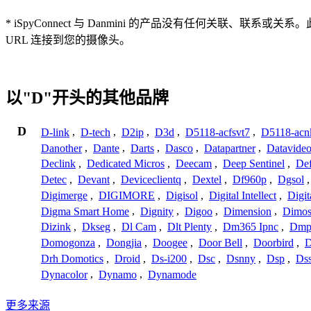
* iSpyConnect 与 Danmini 的产品没有任何
URL 连接到您的摄像头。
以"D"开头的其他品牌
D
D-link
,
D-tech
,
D2ip
,
D3d
,
D5118-acfsvt7
,
D5118-acn
Danother
,
Dante
,
Darts
,
Dasco
,
Datapartner
,
Datavide
Declink
,
Dedicated Micros
,
Deecam
,
Deep Sentinel
,
De
Detec
,
Devant
,
Deviceclientq
,
Dextel
,
Df960p
,
Dgsol
Digimerge
,
DIGIMORE
,
Digisol
,
Digital Intellect
,
Digit
Digma Smart Home
,
Dignity
,
Digoo
,
Dimension
,
Dimo
Dizink
,
Dkseg
,
Dl Cam
,
Dlt Plenty
,
Dm365 Ipnc
,
Dm
Domogonza
,
Dongjia
,
Doogee
,
Door Bell
,
Doorbird
,
D
Drh Domotics
,
Droid
,
Ds-i200
,
Dsc
,
Dsnny
,
Dsp
,
Ds
Dynacolor
,
Dynamo
,
Dynamode
更多来源