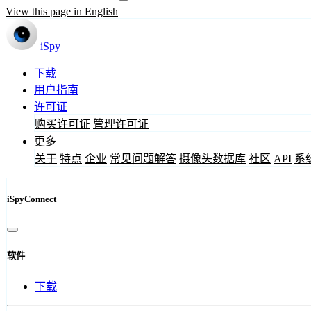
View this page in English
iSpy
下载
用户指南
许可证
购买许可证
管理许可证
更多
关于
特点
企业
常见问题解答
摄像头数据库
社区
API
系
iSpyConnect
软件
下载