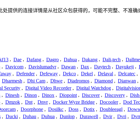
关联、联系或关系。此处提供的连接详情是从社区众包获得的，可能不完整
kf13
,
Dae
,
Dafang
,
Dagro
,
Dahua
,
Dakang
,
Dali-tech
,
Dallme
o
,
Davicom
,
Davislumadvr
,
Dawan
,
Dax
,
Daytech
,
Dayukeji
,
faway
,
Defender
,
Defeway
,
Dekco
,
Dekel
,
Delaval
,
Delcatec
,
,
Dharmesh
,
Dhi Cam
,
Dhwe
,
Diadromos
,
Diamond
,
Dianwan
,
al Security
,
Digital Video Recorder
,
Digital Watchdog
,
Digitalvisio
s
,
Dinesh
,
Dinon
,
Dinox
,
Diopoint
,
Discover
,
Discovery
,
Dish
p
,
Dmzok
,
Dnt
,
Dnvr
,
Docker Wyze Bridge
,
Docooler
,
Dod Te
oorcam
,
Doorphone
,
Dosilkc
,
Doss
,
Dotix
,
Doubleeagl
,
Dows
s
,
Ducki
,
Duhau
,
Duhua
,
Dunlop
,
Durawell
,
Dvir
,
Dvri
,
Dvr