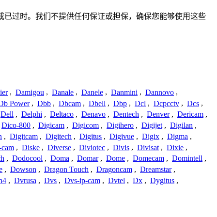
、不准确或已过时。我们不提供任何保证或担保，确保您能够使用这些
ier
,
Damigou
,
Danale
,
Danele
,
Danmini
,
Dannovo
,
Db Power
,
Dbb
,
Dbcam
,
Dbell
,
Dbp
,
Dcl
,
Dcpcctv
,
Dcs
,
Dell
,
Delphi
,
Deltaco
,
Denavo
,
Dentech
,
Denver
,
Dericam
,
Dico-800
,
Digicam
,
Digicom
,
Digihero
,
Digijet
,
Digilan
,
n
,
Digitcam
,
Digitech
,
Digitus
,
Digivue
,
Digix
,
Digma
,
-cam
,
Diske
,
Diverse
,
Diviotec
,
Divis
,
Divisat
,
Dixie
,
ch
,
Dodocool
,
Doma
,
Domar
,
Dome
,
Domecam
,
Domintell
,
e
,
Dowson
,
Dragon Touch
,
Dragoncam
,
Dreamstar
,
n4
,
Dvrusa
,
Dvs
,
Dvs-ip-cam
,
Dvtel
,
Dx
,
Dygitus
,