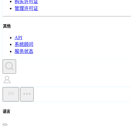
购买许可证
管理许可证
其他
API
系统顾问
服务状态
ZH
语言