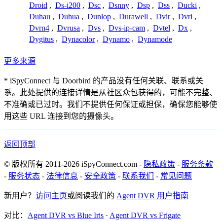
Droid
,
Ds-i200
,
Dsc
,
Dsnny
,
Dsp
,
Dss
,
Ducki
,
Duhau
,
Duhua
,
Dunlop
,
Durawell
,
Dvir
,
Dvri
,
Dvrn4
,
Dvrusa
,
Dvs
,
Dvs-ip-cam
,
Dvtel
,
Dx
,
Dygitus
,
Dynacolor
,
Dynamo
,
Dynamode
更多来源
* iSpyConnect 与 Doorbird 的产品没有任何关联、联系或关
系。此处提供的连接详情是从社区众包获得的，可能不完整、
不准确或已过时。我们不提供任何保证或担保，确保您能够使
用这些 URL 连接到您的摄像头。
返回顶部
© 版权所有 2011-2026 iSpyConnect.com -
隐私政策
-
服务条款
-
服务状态
-
法律信息
-
安全政策
-
联系我们
-
常见问题
新用户？
访问主页
或阅读我们的
Agent DVR 用户指南
对比：
Agent DVR vs Blue Iris
·
Agent DVR vs Frigate