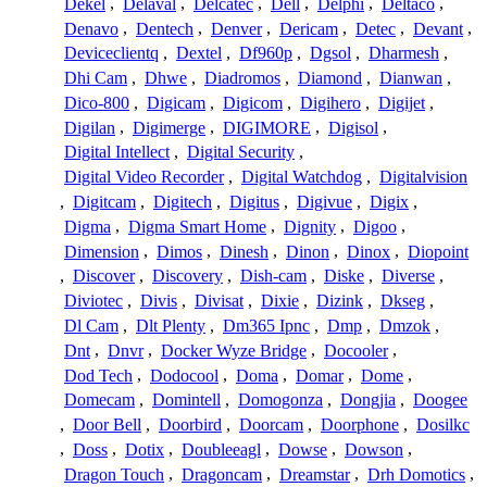
Dekel
,
Delaval
,
Delcatec
,
Dell
,
Delphi
,
Deltaco
,
Denavo
,
Dentech
,
Denver
,
Dericam
,
Detec
,
Devant
,
Deviceclientq
,
Dextel
,
Df960p
,
Dgsol
,
Dharmesh
,
Dhi Cam
,
Dhwe
,
Diadromos
,
Diamond
,
Dianwan
,
Dico-800
,
Digicam
,
Digicom
,
Digihero
,
Digijet
,
Digilan
,
Digimerge
,
DIGIMORE
,
Digisol
,
Digital Intellect
,
Digital Security
,
Digital Video Recorder
,
Digital Watchdog
,
Digitalvision
,
Digitcam
,
Digitech
,
Digitus
,
Digivue
,
Digix
,
Digma
,
Digma Smart Home
,
Dignity
,
Digoo
,
Dimension
,
Dimos
,
Dinesh
,
Dinon
,
Dinox
,
Diopoint
,
Discover
,
Discovery
,
Dish-cam
,
Diske
,
Diverse
,
Diviotec
,
Divis
,
Divisat
,
Dixie
,
Dizink
,
Dkseg
,
Dl Cam
,
Dlt Plenty
,
Dm365 Ipnc
,
Dmp
,
Dmzok
,
Dnt
,
Dnvr
,
Docker Wyze Bridge
,
Docooler
,
Dod Tech
,
Dodocool
,
Doma
,
Domar
,
Dome
,
Domecam
,
Domintell
,
Domogonza
,
Dongjia
,
Doogee
,
Door Bell
,
Doorbird
,
Doorcam
,
Doorphone
,
Dosilkc
,
Doss
,
Dotix
,
Doubleeagl
,
Dowse
,
Dowson
,
Dragon Touch
,
Dragoncam
,
Dreamstar
,
Drh Domotics
,