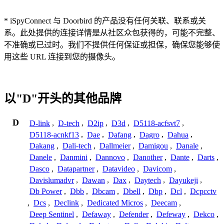
* iSpyConnect 与 Doorbird 的产品没有任何关联、联系或关
系。此处提供的连接详情是从社区众包获得的，可能不完整、
不准确或已过时。我们不提供任何保证或担保，确保您能够使
用这些 URL 连接到您的摄像头。
以"D"开头的其他品牌
D
D-link
,
D-tech
,
D2ip
,
D3d
,
D5118-acfsvt7
,
D5118-acnkf13
,
Dae
,
Dafang
,
Dagro
,
Dahua
,
Dakang
,
Dali-tech
,
Dallmeier
,
Damigou
,
Danale
,
Danele
,
Danmini
,
Dannovo
,
Danother
,
Dante
,
Darts
,
Dasco
,
Datapartner
,
Datavideo
,
Davicom
,
Davislumadvr
,
Dawan
,
Dax
,
Daytech
,
Dayukeji
,
Db Power
,
Dbb
,
Dbcam
,
Dbell
,
Dbp
,
Dcl
,
Dcpcctv
,
Dcs
,
Declink
,
Dedicated Micros
,
Deecam
,
Deep Sentinel
,
Defaway
,
Defender
,
Defeway
,
Dekco
,