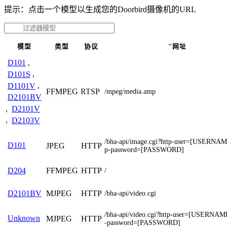
提示：点击一个模型以生成您的Doorbird摄像机的URL
模型
类型
协议
"网址
D101
,
D101S
,
D1101V
,
FFMPEG
RTSP
/mpeg/media.amp
D2101BV
,
D2101V
,
D2103V
/bha-api/image.cgi?http-user=[USERNA
D101
JPEG
HTTP
p-password=[PASSWORD]
FFMPEG
HTTP
D204
/
MJPEG
HTTP
D2101BV
/bha-api/video.cgi
/bha-api/video.cgi?http-user=[USERNAM
Unknown
MJPEG
HTTP
-password=[PASSWORD]