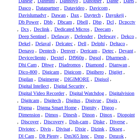
Danele
,
Danmini
,
Dannovo
,
Danother
,
Dante
,
Darts
,
Dasco
,
Datapartner
,
Datavideo
,
Davicom
,
Davislumadvr
,
Dawan
,
Dax
,
Daytech
,
Dayukeji
,
Db Power
,
Dbb
,
Dbcam
,
Dbell
,
Dbp
,
Dcl
,
Dcpcctv
,
Dcs
,
Declink
,
Dedicated Micros
,
Deecam
,
Deep Sentinel
,
Defaway
,
Defender
,
Defeway
,
Dekco
,
Dekel
,
Delaval
,
Delcatec
,
Dell
,
Delphi
,
Deltaco
,
Denavo
,
Dentech
,
Denver
,
Dericam
,
Detec
,
Devant
,
Deviceclientq
,
Dextel
,
Df960p
,
Dgsol
,
Dharmesh
,
Dhi Cam
,
Dhwe
,
Diadromos
,
Diamond
,
Dianwan
,
Dico-800
,
Digicam
,
Digicom
,
Digihero
,
Digijet
,
Digilan
,
Digimerge
,
DIGIMORE
,
Digisol
,
Digital Intellect
,
Digital Security
,
Digital Video Recorder
,
Digital Watchdog
,
Digitalvision
,
Digitcam
,
Digitech
,
Digitus
,
Digivue
,
Digix
,
Digma
,
Digma Smart Home
,
Dignity
,
Digoo
,
Dimension
,
Dimos
,
Dinesh
,
Dinon
,
Dinox
,
Diopoint
,
Discover
,
Discovery
,
Dish-cam
,
Diske
,
Diverse
,
Diviotec
,
Divis
,
Divisat
,
Dixie
,
Dizink
,
Dkseg
,
Dl Cam
,
Dlt Plenty
,
Dm365 Ipnc
,
Dmp
,
Dmzok
,