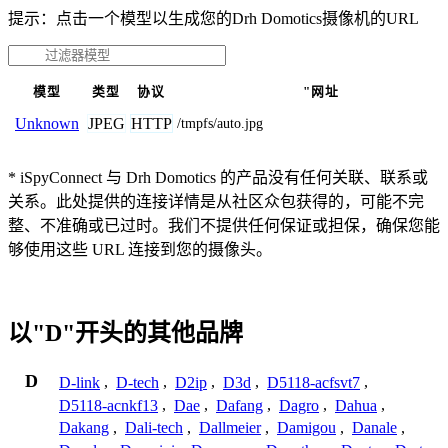
提示：点击一个模型以生成您的Drh Domotics摄像机的URL
模型
类型
协议
"网址
JPEG
HTTP
Unknown
/tmpfs/auto.jpg
* iSpyConnect 与 Drh Domotics 的产品没有任何关联、联系或
关系。此处提供的连接详情是从社区众包获得的，可能不完
整、不准确或已过时。我们不提供任何保证或担保，确保您能
够使用这些 URL 连接到您的摄像头。
以"D"开头的其他品牌
D
D-link
,
D-tech
,
D2ip
,
D3d
,
D5118-acfsvt7
,
D5118-acnkf13
,
Dae
,
Dafang
,
Dagro
,
Dahua
,
Dakang
,
Dali-tech
,
Dallmeier
,
Damigou
,
Danale
,