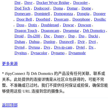
Dnt
,
Dnvr
,
Docker Wyze Bridge
,
Docooler
,
Dod Tech
,
Dodocool
,
Doma
,
Domar
,
Dome
,
Domecam
,
Domintell
,
Domogonza
,
Dongjia
,
Doogee
,
Door Bell
,
Doorbird
,
Doorcam
,
Doorphone
,
Dosilkc
,
Doss
,
Dotix
,
Doubleeagl
,
Dowse
,
Dowson
,
Dragon Touch
,
Dragoncam
,
Dreamstar
,
Drh Domotics
,
Droid
,
Ds-i200
,
Dsc
,
Dsnny
,
Dsp
,
Dss
,
Ducki
,
Duhau
,
Duhua
,
Dunlop
,
Durawell
,
Dvir
,
Dvri
,
Dvrn4
,
Dvrusa
,
Dvs
,
Dvs-ip-cam
,
Dvtel
,
Dx
,
Dygitus
,
Dynacolor
,
Dynamo
,
Dynamode
更多来源
* iSpyConnect 与 Drh Domotics 的产品没有任何关联、联系或
关系。此处提供的连接详情是从社区众包获得的，可能不完
整、不准确或已过时。我们不提供任何保证或担保，确保您能
够使用这些 URL 连接到您的摄像头。
返回顶部