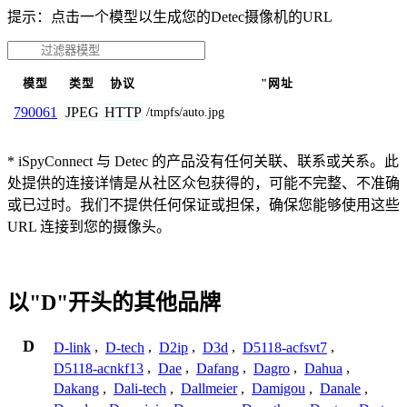
提示：点击一个模型以生成您的Detec摄像机的URL
模型
类型
协议
"网址
JPEG
HTTP
790061
/tmpfs/auto.jpg
* iSpyConnect 与 Detec 的产品没有任何关联、联系或关系。此
处提供的连接详情是从社区众包获得的，可能不完整、不准确
或已过时。我们不提供任何保证或担保，确保您能够使用这些
URL 连接到您的摄像头。
以"D"开头的其他品牌
D
D-link
,
D-tech
,
D2ip
,
D3d
,
D5118-acfsvt7
,
D5118-acnkf13
,
Dae
,
Dafang
,
Dagro
,
Dahua
,
Dakang
,
Dali-tech
,
Dallmeier
,
Damigou
,
Danale
,