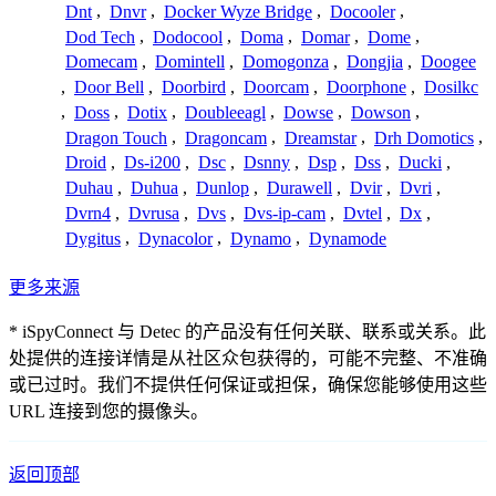
Dnt
,
Dnvr
,
Docker Wyze Bridge
,
Docooler
,
Dod Tech
,
Dodocool
,
Doma
,
Domar
,
Dome
,
Domecam
,
Domintell
,
Domogonza
,
Dongjia
,
Doogee
,
Door Bell
,
Doorbird
,
Doorcam
,
Doorphone
,
Dosilkc
,
Doss
,
Dotix
,
Doubleeagl
,
Dowse
,
Dowson
,
Dragon Touch
,
Dragoncam
,
Dreamstar
,
Drh Domotics
,
Droid
,
Ds-i200
,
Dsc
,
Dsnny
,
Dsp
,
Dss
,
Ducki
,
Duhau
,
Duhua
,
Dunlop
,
Durawell
,
Dvir
,
Dvri
,
Dvrn4
,
Dvrusa
,
Dvs
,
Dvs-ip-cam
,
Dvtel
,
Dx
,
Dygitus
,
Dynacolor
,
Dynamo
,
Dynamode
更多来源
* iSpyConnect 与 Detec 的产品没有任何关联、联系或关系。此
处提供的连接详情是从社区众包获得的，可能不完整、不准确
或已过时。我们不提供任何保证或担保，确保您能够使用这些
URL 连接到您的摄像头。
返回顶部