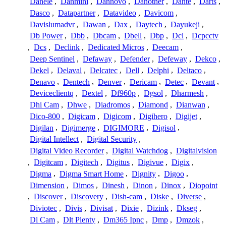
Danele
,
Danmini
,
Dannovo
,
Danother
,
Dante
,
Darts
,
Dasco
,
Datapartner
,
Datavideo
,
Davicom
,
Davislumadvr
,
Dawan
,
Dax
,
Daytech
,
Dayukeji
,
Db Power
,
Dbb
,
Dbcam
,
Dbell
,
Dbp
,
Dcl
,
Dcpcctv
,
Dcs
,
Declink
,
Dedicated Micros
,
Deecam
,
Deep Sentinel
,
Defaway
,
Defender
,
Defeway
,
Dekco
,
Dekel
,
Delaval
,
Delcatec
,
Dell
,
Delphi
,
Deltaco
,
Denavo
,
Dentech
,
Denver
,
Dericam
,
Detec
,
Devant
,
Deviceclientq
,
Dextel
,
Df960p
,
Dgsol
,
Dharmesh
,
Dhi Cam
,
Dhwe
,
Diadromos
,
Diamond
,
Dianwan
,
Dico-800
,
Digicam
,
Digicom
,
Digihero
,
Digijet
,
Digilan
,
Digimerge
,
DIGIMORE
,
Digisol
,
Digital Intellect
,
Digital Security
,
Digital Video Recorder
,
Digital Watchdog
,
Digitalvision
,
Digitcam
,
Digitech
,
Digitus
,
Digivue
,
Digix
,
Digma
,
Digma Smart Home
,
Dignity
,
Digoo
,
Dimension
,
Dimos
,
Dinesh
,
Dinon
,
Dinox
,
Diopoint
,
Discover
,
Discovery
,
Dish-cam
,
Diske
,
Diverse
,
Diviotec
,
Divis
,
Divisat
,
Dixie
,
Dizink
,
Dkseg
,
Dl Cam
,
Dlt Plenty
,
Dm365 Ipnc
,
Dmp
,
Dmzok
,