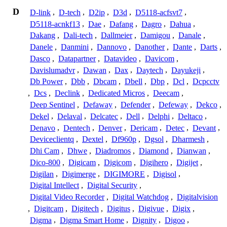
D
D-link
,
D-tech
,
D2ip
,
D3d
,
D5118-acfsvt7
,
D5118-acnkf13
,
Dae
,
Dafang
,
Dagro
,
Dahua
,
Dakang
,
Dali-tech
,
Dallmeier
,
Damigou
,
Danale
,
Danele
,
Danmini
,
Dannovo
,
Danother
,
Dante
,
Darts
,
Dasco
,
Datapartner
,
Datavideo
,
Davicom
,
Davislumadvr
,
Dawan
,
Dax
,
Daytech
,
Dayukeji
,
Db Power
,
Dbb
,
Dbcam
,
Dbell
,
Dbp
,
Dcl
,
Dcpcctv
,
Dcs
,
Declink
,
Dedicated Micros
,
Deecam
,
Deep Sentinel
,
Defaway
,
Defender
,
Defeway
,
Dekco
,
Dekel
,
Delaval
,
Delcatec
,
Dell
,
Delphi
,
Deltaco
,
Denavo
,
Dentech
,
Denver
,
Dericam
,
Detec
,
Devant
,
Deviceclientq
,
Dextel
,
Df960p
,
Dgsol
,
Dharmesh
,
Dhi Cam
,
Dhwe
,
Diadromos
,
Diamond
,
Dianwan
,
Dico-800
,
Digicam
,
Digicom
,
Digihero
,
Digijet
,
Digilan
,
Digimerge
,
DIGIMORE
,
Digisol
,
Digital Intellect
,
Digital Security
,
Digital Video Recorder
,
Digital Watchdog
,
Digitalvision
,
Digitcam
,
Digitech
,
Digitus
,
Digivue
,
Digix
,
Digma
,
Digma Smart Home
,
Dignity
,
Digoo
,