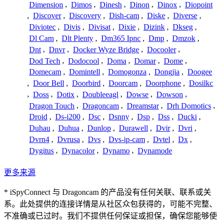
Dimension
,
Dimos
,
Dinesh
,
Dinon
,
Dinox
,
Diopoint
,
Discover
,
Discovery
,
Dish-cam
,
Diske
,
Diverse
,
Diviotec
,
Divis
,
Divisat
,
Dixie
,
Dizink
,
Dkseg
,
Dl Cam
,
Dlt Plenty
,
Dm365 Ipnc
,
Dmp
,
Dmzok
,
Dnt
,
Dnvr
,
Docker Wyze Bridge
,
Docooler
,
Dod Tech
,
Dodocool
,
Doma
,
Domar
,
Dome
,
Domecam
,
Domintell
,
Domogonza
,
Dongjia
,
Doogee
,
Door Bell
,
Doorbird
,
Doorcam
,
Doorphone
,
Dosilkc
,
Doss
,
Dotix
,
Doubleeagl
,
Dowse
,
Dowson
,
Dragon Touch
,
Dragoncam
,
Dreamstar
,
Drh Domotics
,
Droid
,
Ds-i200
,
Dsc
,
Dsnny
,
Dsp
,
Dss
,
Ducki
,
Duhau
,
Duhua
,
Dunlop
,
Durawell
,
Dvir
,
Dvri
,
Dvrn4
,
Dvrusa
,
Dvs
,
Dvs-ip-cam
,
Dvtel
,
Dx
,
Dygitus
,
Dynacolor
,
Dynamo
,
Dynamode
更多来源
* iSpyConnect 与 Dragoncam 的产品没有任何关联、联系或关
系。此处提供的连接详情是从社区众包获得的，可能不完整、
不准确或已过时。我们不提供任何保证或担保，确保您能够使