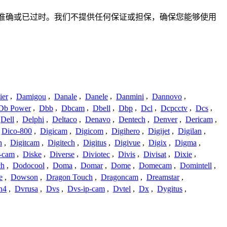
能不完整、不准确或已过时。我们不提供任何保证或担保，确保您能够使用
ier
,
Damigou
,
Danale
,
Danele
,
Danmini
,
Dannovo
,
Db Power
,
Dbb
,
Dbcam
,
Dbell
,
Dbp
,
Dcl
,
Dcpcctv
,
Dcs
,
Dell
,
Delphi
,
Deltaco
,
Denavo
,
Dentech
,
Denver
,
Dericam
,
Dico-800
,
Digicam
,
Digicom
,
Digihero
,
Digijet
,
Digilan
,
n
,
Digitcam
,
Digitech
,
Digitus
,
Digivue
,
Digix
,
Digma
,
-cam
,
Diske
,
Diverse
,
Diviotec
,
Divis
,
Divisat
,
Dixie
,
ch
,
Dodocool
,
Doma
,
Domar
,
Dome
,
Domecam
,
Domintell
,
e
,
Dowson
,
Dragon Touch
,
Dragoncam
,
Dreamstar
,
n4
,
Dvrusa
,
Dvs
,
Dvs-ip-cam
,
Dvtel
,
Dx
,
Dygitus
,