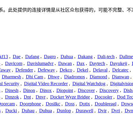
没有任何关联、联系或关系。此处提供的连接详情是从社区众包获得的，可
kf13
,
Dae
,
Dafang
,
Dagro
,
Dahua
,
Dakang
,
Dali-tech
,
Dallme
o
,
Davicom
,
Davislumadvr
,
Dawan
,
Dax
,
Daytech
,
Dayukeji
,
faway
,
Defender
,
Defeway
,
Dekco
,
Dekel
,
Delaval
,
Delcatec
,
,
Dharmesh
,
Dhi Cam
,
Dhwe
,
Diadromos
,
Diamond
,
Dianwan
,
al Security
,
Digital Video Recorder
,
Digital Watchdog
,
Digitalvisio
s
,
Dinesh
,
Dinon
,
Dinox
,
Diopoint
,
Discover
,
Discovery
,
Dish
p
,
Dmzok
,
Dnt
,
Dnvr
,
Docker Wyze Bridge
,
Docooler
,
Dod Te
oorcam
,
Doorphone
,
Dosilkc
,
Doss
,
Dotix
,
Doubleeagl
,
Dows
s
,
Ducki
,
Duhau
,
Duhua
,
Dunlop
,
Durawell
,
Dvir
,
Dvri
,
Dvr