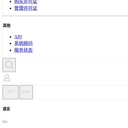
购买许可证
管理许可证
其他
API
系统顾问
服务状态
ZH
语言