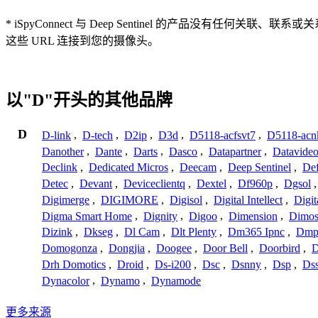
* iSpyConnect 与 Deep Sentinel 的产品
这些 URL 连接到您的摄像头。
以"D"开头的其他品牌
D
D-link
,
D-tech
,
D2ip
,
D3d
,
D5118-acfsvt7
,
D5118-acn
Danother
,
Dante
,
Darts
,
Dasco
,
Datapartner
,
Datavide
Declink
,
Dedicated Micros
,
Deecam
,
Deep Sentinel
,
De
Detec
,
Devant
,
Deviceclientq
,
Dextel
,
Df960p
,
Dgsol
Digimerge
,
DIGIMORE
,
Digisol
,
Digital Intellect
,
Digit
Digma Smart Home
,
Dignity
,
Digoo
,
Dimension
,
Dimo
Dizink
,
Dkseg
,
Dl Cam
,
Dlt Plenty
,
Dm365 Ipnc
,
Dm
Domogonza
,
Dongjia
,
Doogee
,
Door Bell
,
Doorbird
,
D
Drh Domotics
,
Droid
,
Ds-i200
,
Dsc
,
Dsnny
,
Dsp
,
Ds
Dynacolor
,
Dynamo
,
Dynamode
更多来源