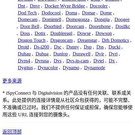
Dnt
,
Dnvr
,
Docker Wyze Bridge
,
Docooler
,
Dod Tech
,
Dodocool
,
Doma
,
Domar
,
Dome
,
Domecam
,
Domintell
,
Domogonza
,
Dongjia
,
Doogee
,
Door Bell
,
Doorbird
,
Doorcam
,
Doorphone
,
Dosilkc
,
Doss
,
Dotix
,
Doubleeagl
,
Dowse
,
Dowson
,
Dragon Touch
,
Dragoncam
,
Dreamstar
,
Drh Domotics
,
Droid
,
Ds-i200
,
Dsc
,
Dsnny
,
Dsp
,
Dss
,
Ducki
,
Duhau
,
Duhua
,
Dunlop
,
Durawell
,
Dvir
,
Dvri
,
Dvrn4
,
Dvrusa
,
Dvs
,
Dvs-ip-cam
,
Dvtel
,
Dx
,
Dygitus
,
Dynacolor
,
Dynamo
,
Dynamode
更多来源
* iSpyConnect 与 Digitalvision 的产品没有任何关联、联系或关
系。此处提供的连接详情是从社区众包获得的，可能不完整、
不准确或已过时。我们不提供任何保证或担保，确保您能够使
用这些 URL 连接到您的摄像头。
返回顶部