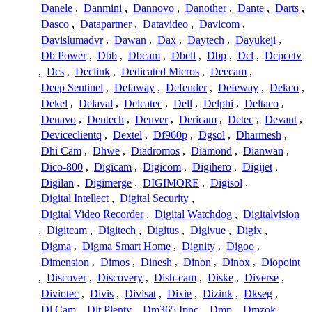
Danele
,
Danmini
,
Dannovo
,
Danother
,
Dante
,
Darts
,
Dasco
,
Datapartner
,
Datavideo
,
Davicom
,
Davislumadvr
,
Dawan
,
Dax
,
Daytech
,
Dayukeji
,
Db Power
,
Dbb
,
Dbcam
,
Dbell
,
Dbp
,
Dcl
,
Dcpcctv
,
Dcs
,
Declink
,
Dedicated Micros
,
Deecam
,
Deep Sentinel
,
Defaway
,
Defender
,
Defeway
,
Dekco
,
Dekel
,
Delaval
,
Delcatec
,
Dell
,
Delphi
,
Deltaco
,
Denavo
,
Dentech
,
Denver
,
Dericam
,
Detec
,
Devant
,
Deviceclientq
,
Dextel
,
Df960p
,
Dgsol
,
Dharmesh
,
Dhi Cam
,
Dhwe
,
Diadromos
,
Diamond
,
Dianwan
,
Dico-800
,
Digicam
,
Digicom
,
Digihero
,
Digijet
,
Digilan
,
Digimerge
,
DIGIMORE
,
Digisol
,
Digital Intellect
,
Digital Security
,
Digital Video Recorder
,
Digital Watchdog
,
Digitalvision
,
Digitcam
,
Digitech
,
Digitus
,
Digivue
,
Digix
,
Digma
,
Digma Smart Home
,
Dignity
,
Digoo
,
Dimension
,
Dimos
,
Dinesh
,
Dinon
,
Dinox
,
Diopoint
,
Discover
,
Discovery
,
Dish-cam
,
Diske
,
Diverse
,
Diviotec
,
Divis
,
Divisat
,
Dixie
,
Dizink
,
Dkseg
,
Dl Cam
,
Dlt Plenty
,
Dm365 Ipnc
,
Dmp
,
Dmzok
,