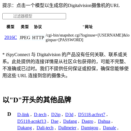
提示：点击一个模型以生成您的Digitalvision摄像机的URL
模型
类型
协议
"网址
/cgi-bin/snapshot.cgi?loginuse=[USERNAME]&lo
2016C
JPEG
HTTP
ginpas=[PASSWORD]
* iSpyConnect 与 Digitalvision 的产品没有任何关联、联系或关
系。此处提供的连接详情是从社区众包获得的，可能不完整、
不准确或已过时。我们不提供任何保证或担保，确保您能够使
用这些 URL 连接到您的摄像头。
以"D"开头的其他品牌
D
D-link
,
D-tech
,
D2ip
,
D3d
,
D5118-acfsvt7
,
D5118-acnkf13
,
Dae
,
Dafang
,
Dagro
,
Dahua
,
Dakang
,
Dali-tech
,
Dallmeier
,
Damigou
,
Danale
,