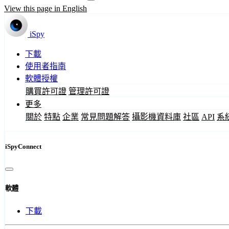
View this page in English
iSpy
下載
使用者指南
軟體授權
購買許可證
管理許可證
更多
關於
特點
企業
常見問題解答
攝影機資料庫
社區
API
系
iSpyConnect
軟體
下載