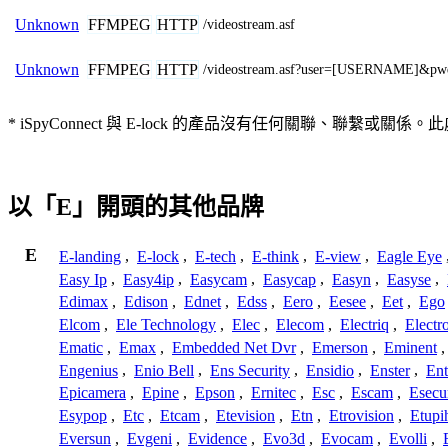
FFMPEG
HTTP
Unknown
/videostream.asf
FFMPEG
HTTP
Unknown
/videostream.asf?user=[USERNAME]&
* iSpyConnect 與 E-lock 的產品沒有任何關聯
以「E」開頭的其他品牌
E
E-landing
,
E-lock
,
E-tech
,
E-think
,
E-view
,
Eagle Eye
Easy Ip
,
Easy4ip
,
Easycam
,
Easycap
,
Easyn
,
Easyse
,
Edimax
,
Edison
,
Ednet
,
Edss
,
Eero
,
Eesee
,
Eet
,
Ego
Elcom
,
Ele Technology
,
Elec
,
Elecom
,
Electriq
,
Electr
Ematic
,
Emax
,
Embedded Net Dvr
,
Emerson
,
Eminent
Engenius
,
Enio Bell
,
Ens Security
,
Ensidio
,
Enster
,
Ent
Epicamera
,
Epine
,
Epson
,
Ernitec
,
Esc
,
Escam
,
Esecu
Esypop
,
Etc
,
Etcam
,
Etevision
,
Etn
,
Etrovision
,
Etupi
Eversun
,
Evgeni
,
Evidence
,
Evo3d
,
Evocam
,
Evolli
,