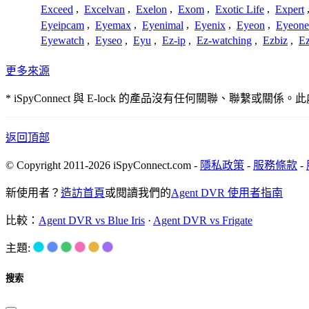
Exceed
,
Excelvan
,
Exelon
,
Exom
,
Exotic Life
,
Expert
Eyeipcam
,
Eyemax
,
Eyenimal
,
Eyenix
,
Eyeon
,
Eyeone
Eyewatch
,
Eyseo
,
Eyu
,
Ez-ip
,
Ez-watching
,
Ezbiz
,
E
更多來源
* iSpyConnect 與 E-lock 的產品沒有任何關聯
返回頂部
© Copyright 2011-2026 iSpyConnect.com -
隱私政策
-
服務條款
-
新使用者？
造訪首頁
或閱讀我們的
Agent DVR 使用者指南
比較：
Agent DVR vs Blue Iris
·
Agent DVR vs Frigate
主題:
搜索