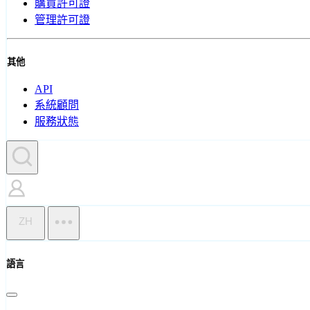
購買許可證
管理許可證
其他
API
系統顧問
服務狀態
ZH
語言