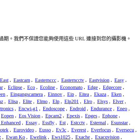
準確或過期。我們不保證您能夠使用這些 URL 連接到您的攝影機。
East
,
Eastcam
,
Easternccc
,
Easterncctv
,
Eastvision
,
Easy
,
ar
,
Eclipse
,
Eco
,
Ecoline
,
Economato
,
Edge
,
Edgecore
,
een
,
Eingangscamera
,
Einnov
,
Eip
,
Eitea
,
Ekaza
,
Eken
,
nz
,
Elisa
,
Elite
,
Elmo
,
Elp
,
Elp201
,
Elro
,
Elsys
,
Elver
,
tronics
,
Encwi-g1
,
Endoscope
,
Endroid
,
Endurance
,
Eneo
,
Eopen
,
Eos Vision
,
Epcam2
,
Epexis
,
Epges
,
Ephone
,
t Enhanced
,
Essay
,
Essfly
,
Est
,
Estcctv
,
Esternal
,
Esunstar
,
otek
,
Eurovideo
,
Eusso
,
Ev3c
,
Everest
,
Everfocus
,
Eversecu
,
z
,
Ewan Ko
,
Ewelink
,
Ews1025
,
Exache
,
Exacqvision
,