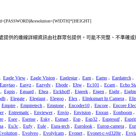
pwd=[PASSWORD]&resolution=[WIDTH]*[HEIGHT]
、聯繫或關係。此處提供的連線詳細資訊由社群眾包提供，可能不完整、不
,
Eagle View
,
Eagle Vision
,
Eaglestar
,
Eam
,
Eamo
,
Eardatech
,
Easytao
,
Easyz
,
Eazydv
,
Ebode
,
Ebw
,
Ec101
,
Ecam
,
Echo St
,
Egpis
,
Eguard
,
Ehea
,
Eickhoff
,
Eigeek
,
Eigen
,
Eight
,
Eight
odh
,
Elegate
,
Elegiant
,
Elegoo
,
Elex
,
Elinksmart Ip Camera
,
Eli
,
Empire
,
Empiretech
,
Emstone
,
Encoder10
,
Encore
,
Encore Elec
er
,
Entrematic
,
Enviewer
,
Envio
,
Envision
,
Enxun
,
Eonboom
,
re
,
Esee
,
Esense
,
Esky
,
Esmart
,
Esp
,
Esp32
,
Espressif
,
Espri
ha
,
Eu3c
,
Eufy
,
Eule
,
Eura-tech
,
Eurolook
,
Europ-camera
,
Eur
Evolution
,
Evolveo
,
Evolylcam
,
Evonet
,
Evonet-c-vd320ir
,
Evvi