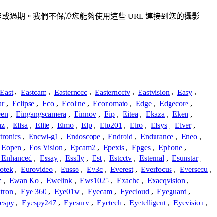
、不準確或過期。我們不保證您能夠使用這些 URL 連接到您的攝影
East
,
Eastcam
,
Easternccc
,
Easterncctv
,
Eastvision
,
Easy
,
ar
,
Eclipse
,
Eco
,
Ecoline
,
Economato
,
Edge
,
Edgecore
,
een
,
Eingangscamera
,
Einnov
,
Eip
,
Eitea
,
Ekaza
,
Eken
,
nz
,
Elisa
,
Elite
,
Elmo
,
Elp
,
Elp201
,
Elro
,
Elsys
,
Elver
,
tronics
,
Encwi-g1
,
Endoscope
,
Endroid
,
Endurance
,
Eneo
,
Eopen
,
Eos Vision
,
Epcam2
,
Epexis
,
Epges
,
Ephone
,
t Enhanced
,
Essay
,
Essfly
,
Est
,
Estcctv
,
Esternal
,
Esunstar
,
otek
,
Eurovideo
,
Eusso
,
Ev3c
,
Everest
,
Everfocus
,
Eversecu
,
z
,
Ewan Ko
,
Ewelink
,
Ews1025
,
Exache
,
Exacqvision
,
tron
,
Eye 360
,
Eye01w
,
Eyecam
,
Eyecloud
,
Eyeguard
,
espy
,
Eyespy247
,
Eyesurv
,
Eyetech
,
Eyetelligent
,
Eyevision
,