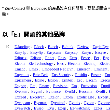
* iSpyConnect 與 Eurovideo 的產品沒有任何
機。
以「E」開頭的其他品牌
E
E-landing
,
E-lock
,
E-tech
,
E-think
,
E-view
,
Eagle Eye
Easy Ip
,
Easy4ip
,
Easycam
,
Easycap
,
Easyn
,
Easyse
,
Edimax
,
Edison
,
Ednet
,
Edss
,
Eero
,
Eesee
,
Eet
,
Ego
Elcom
,
Ele Technology
,
Elec
,
Elecom
,
Electriq
,
Electr
Ematic
,
Emax
,
Embedded Net Dvr
,
Emerson
,
Eminent
Engenius
,
Enio Bell
,
Ens Security
,
Ensidio
,
Enster
,
Ent
Epicamera
,
Epine
,
Epson
,
Ernitec
,
Esc
,
Escam
,
Esecu
Esypop
,
Etc
,
Etcam
,
Etevision
,
Etn
,
Etrovision
,
Etupi
Eversun
,
Evgeni
,
Evidence
,
Evo3d
,
Evocam
,
Evolli
,
Exceed
,
Excelvan
,
Exelon
,
Exom
,
Exotic Life
,
Expert
Eyeipcam
,
Eyemax
,
Eyenimal
,
Eyenix
,
Eyeon
,
Eyeone
Eyewatch
,
Eyseo
,
Eyu
,
Ez-ip
,
Ez-watching
,
Ezbiz
,
E