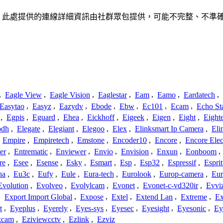
關聯、聯繫或關係。此處提供的連線詳細資訊由社群眾包提供，可能不完整
,
Eagle View
,
Eagle Vision
,
Eaglestar
,
Eam
,
Eamo
,
Eardatech
,
Easytao
,
Easyz
,
Eazydv
,
Ebode
,
Ebw
,
Ec101
,
Ecam
,
Echo St
,
Egpis
,
Eguard
,
Ehea
,
Eickhoff
,
Eigeek
,
Eigen
,
Eight
,
Eight
odh
,
Elegate
,
Elegiant
,
Elegoo
,
Elex
,
Elinksmart Ip Camera
,
Eli
,
Empire
,
Empiretech
,
Emstone
,
Encoder10
,
Encore
,
Encore Elec
er
,
Entrematic
,
Enviewer
,
Envio
,
Envision
,
Enxun
,
Eonboom
,
re
,
Esee
,
Esense
,
Esky
,
Esmart
,
Esp
,
Esp32
,
Espressif
,
Espri
ha
,
Eu3c
,
Eufy
,
Eule
,
Eura-tech
,
Eurolook
,
Europ-camera
,
Eur
Evolution
,
Evolveo
,
Evolylcam
,
Evonet
,
Evonet-c-vd320ir
,
Evvi
,
Export Import Global
,
Expose
,
Extel
,
Extend Lan
,
Extreme
,
Ex
t
,
Eyeplus
,
Eyerely
,
Eyes-sys
,
Eyesec
,
Eyesight
,
Eyesonic
,
Ey
zcam
,
Eziviewcctv
,
Ezlink
,
Ezviz