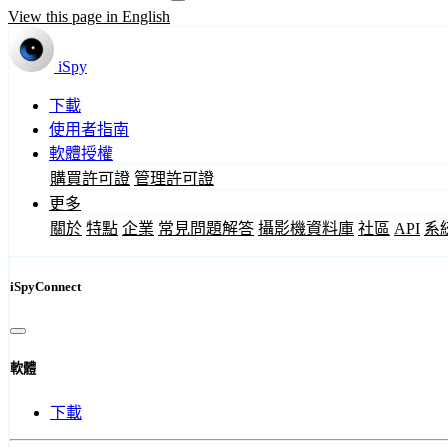
View this page in English
iSpy
下載
使用者指南
軟體授權
購買許可證
管理許可證
更多
關於
特點
企業
常見問題解答
攝影機資料庫
社區
API
系
iSpyConnect
軟體
下載