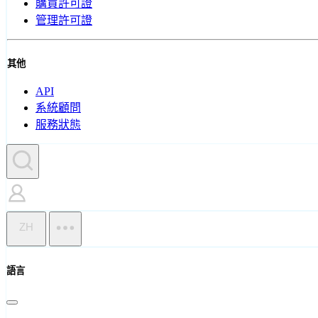
購買許可證
管理許可證
其他
API
系統顧問
服務狀態
ZH
語言