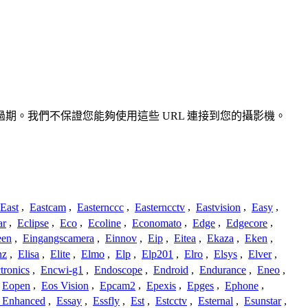
確或過期。我們不保證您能夠使用這些 URL 連接到您的攝影機。
East
,
Eastcam
,
Easternccc
,
Easterncctv
,
Eastvision
,
Easy
,
ar
,
Eclipse
,
Eco
,
Ecoline
,
Economato
,
Edge
,
Edgecore
,
een
,
Eingangscamera
,
Einnov
,
Eip
,
Eitea
,
Ekaza
,
Eken
,
nz
,
Elisa
,
Elite
,
Elmo
,
Elp
,
Elp201
,
Elro
,
Elsys
,
Elver
,
tronics
,
Encwi-g1
,
Endoscope
,
Endroid
,
Endurance
,
Eneo
,
Eopen
,
Eos Vision
,
Epcam2
,
Epexis
,
Epges
,
Ephone
,
t Enhanced
,
Essay
,
Essfly
,
Est
,
Estcctv
,
Esternal
,
Esunstar
,