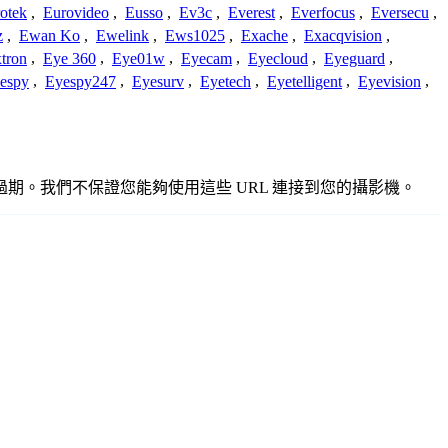
otek
,
Eurovideo
,
Eusso
,
Ev3c
,
Everest
,
Everfocus
,
Eversecu
,
z
,
Ewan Ko
,
Ewelink
,
Ews1025
,
Exache
,
Exacqvision
,
tron
,
Eye 360
,
Eye01w
,
Eyecam
,
Eyecloud
,
Eyeguard
,
espy
,
Eyespy247
,
Eyesurv
,
Eyetech
,
Eyetelligent
,
Eyevision
,
確或過期。我們不保證您能夠使用這些 URL 連接到您的攝影機。