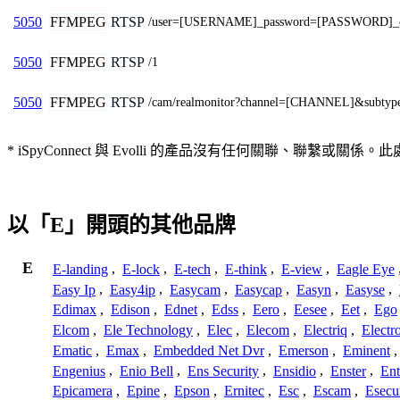
FFMPEG
RTSP
5050
/user=[USERNAME]_password=[PASSWORD]_ch
FFMPEG
RTSP
5050
/1
FFMPEG
RTSP
5050
/cam/realmonitor?channel=[CHANNEL]&subtyp
* iSpyConnect 與 Evolli 的產品沒有任何關聯
以「E」開頭的其他品牌
E
E-landing
,
E-lock
,
E-tech
,
E-think
,
E-view
,
Eagle Eye
Easy Ip
,
Easy4ip
,
Easycam
,
Easycap
,
Easyn
,
Easyse
,
Edimax
,
Edison
,
Ednet
,
Edss
,
Eero
,
Eesee
,
Eet
,
Ego
Elcom
,
Ele Technology
,
Elec
,
Elecom
,
Electriq
,
Electr
Ematic
,
Emax
,
Embedded Net Dvr
,
Emerson
,
Eminent
Engenius
,
Enio Bell
,
Ens Security
,
Ensidio
,
Enster
,
Ent
Epicamera
,
Epine
,
Epson
,
Ernitec
,
Esc
,
Escam
,
Esecu