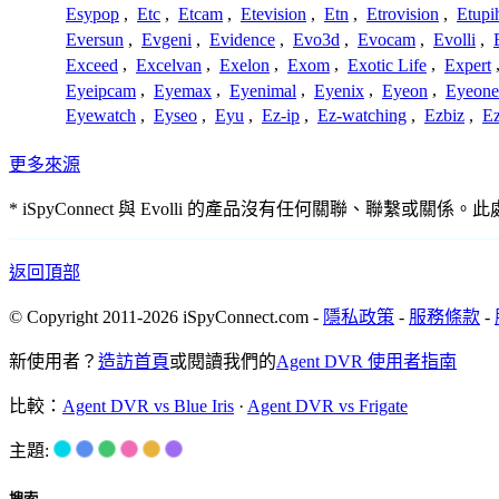
Esypop
,
Etc
,
Etcam
,
Etevision
,
Etn
,
Etrovision
,
Etupi
Eversun
,
Evgeni
,
Evidence
,
Evo3d
,
Evocam
,
Evolli
,
Exceed
,
Excelvan
,
Exelon
,
Exom
,
Exotic Life
,
Expert
Eyeipcam
,
Eyemax
,
Eyenimal
,
Eyenix
,
Eyeon
,
Eyeone
Eyewatch
,
Eyseo
,
Eyu
,
Ez-ip
,
Ez-watching
,
Ezbiz
,
E
更多來源
* iSpyConnect 與 Evolli 的產品沒有任何關聯
返回頂部
© Copyright 2011-2026 iSpyConnect.com -
隱私政策
-
服務條款
-
新使用者？
造訪首頁
或閱讀我們的
Agent DVR 使用者指南
比較：
Agent DVR vs Blue Iris
·
Agent DVR vs Frigate
主題: