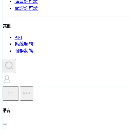
購買許可證
管理許可證
其他
API
系統顧問
服務狀態
ZH
語言