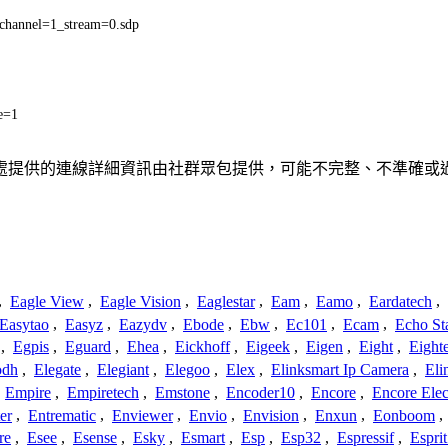
annel=1_stream=0.sdp
e=1
、聯繫或關係。此處提供的連線詳細資訊由社群眾包提供，可能不完整、不準
,
Eagle View
,
Eagle Vision
,
Eaglestar
,
Eam
,
Eamo
,
Eardatech
,
Easytao
,
Easyz
,
Eazydv
,
Ebode
,
Ebw
,
Ec101
,
Ecam
,
Echo St
,
Egpis
,
Eguard
,
Ehea
,
Eickhoff
,
Eigeek
,
Eigen
,
Eight
,
Eight
odh
,
Elegate
,
Elegiant
,
Elegoo
,
Elex
,
Elinksmart Ip Camera
,
Eli
,
Empire
,
Empiretech
,
Emstone
,
Encoder10
,
Encore
,
Encore Elec
er
,
Entrematic
,
Enviewer
,
Envio
,
Envision
,
Enxun
,
Eonboom
,
re
,
Esee
,
Esense
,
Esky
,
Esmart
,
Esp
,
Esp32
,
Espressif
,
Espri