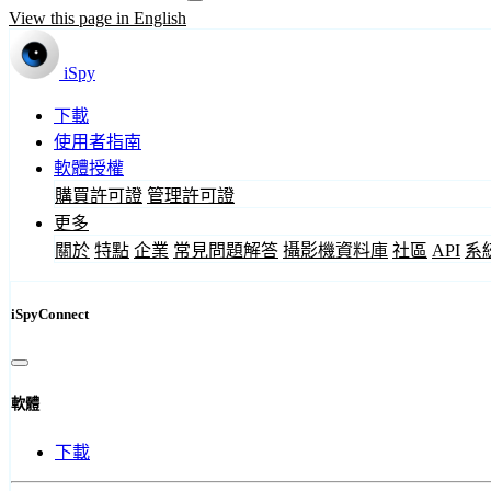
View this page in English
iSpy
下載
使用者指南
軟體授權
購買許可證
管理許可證
更多
關於
特點
企業
常見問題解答
攝影機資料庫
社區
API
系
iSpyConnect
軟體
下載