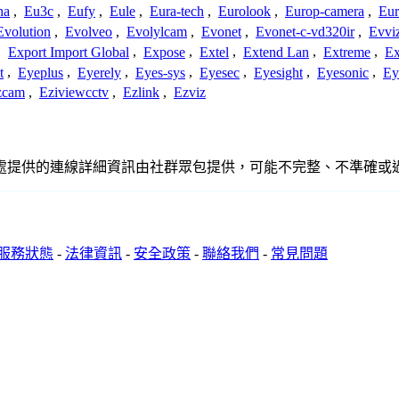
ha
,
Eu3c
,
Eufy
,
Eule
,
Eura-tech
,
Eurolook
,
Europ-camera
,
Eur
Evolution
,
Evolveo
,
Evolylcam
,
Evonet
,
Evonet-c-vd320ir
,
Evvi
,
Export Import Global
,
Expose
,
Extel
,
Extend Lan
,
Extreme
,
Ex
t
,
Eyeplus
,
Eyerely
,
Eyes-sys
,
Eyesec
,
Eyesight
,
Eyesonic
,
Ey
zcam
,
Eziviewcctv
,
Ezlink
,
Ezviz
、聯繫或關係。此處提供的連線詳細資訊由社群眾包提供，可能不完整、不準
服務狀態
-
法律資訊
-
安全政策
-
聯絡我們
-
常見問題